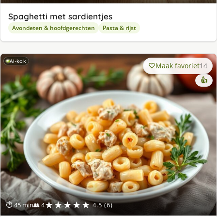
Spaghetti met sardientjes
Avondeten & hoofdgerechten
Pasta & rijst
AI-kok
Maak favoriet
14
👍
★★★★★
⏱ 45 min
👥 4
4.5 (6)