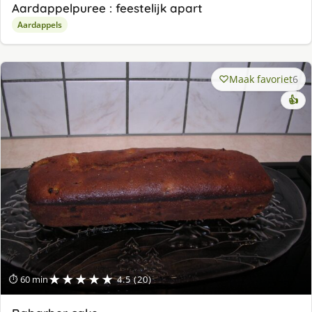
Aardappelpuree : feestelijk apart
Aardappels
Maak favoriet
6
👍
★★★★★
⏱ 60 min
4.5 (20)