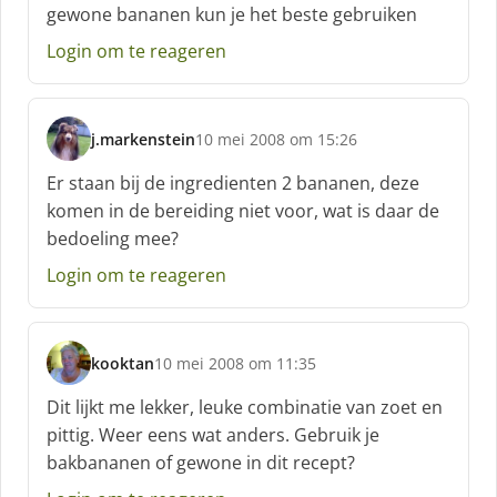
h
gewone bananen kun je het beste gebruiken
r
e
Login om te reageren
e
f
:
j.markenstein
10 mei 2008 om 15:26
s
c
Er staan bij de ingredienten 2 bananen, deze
h
komen in de bereiding niet voor, wat is daar de
r
bedoeling mee?
e
e
Login om te reageren
f
:
kooktan
10 mei 2008 om 11:35
s
c
Dit lijkt me lekker, leuke combinatie van zoet en
h
pittig. Weer eens wat anders. Gebruik je
r
bakbananen of gewone in dit recept?
e
e