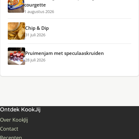
courgette
1 augustus 2026
Chip & Dip
31 juli 2026
Pruimenjam met speculaaskruiden
28 juli 2026
Ontdek KookJij
Over KookJij
Contact
Recepten