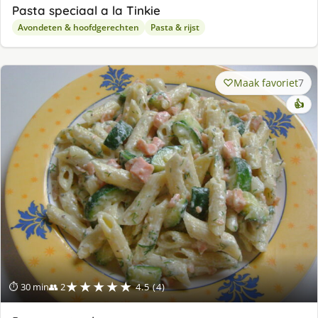
Pasta speciaal a la Tinkie
Avondeten & hoofdgerechten
Pasta & rijst
Maak favoriet
7
👍
★★★★★
⏱ 30 min
👥 2
4.5 (4)