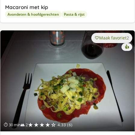
Macaroni met kip
Avondeten & hoofdgerechten
Pasta & rijst
Maak favoriet
2
👍
★★★★☆
⏱ 30 min
👥 2
4.33 (6)