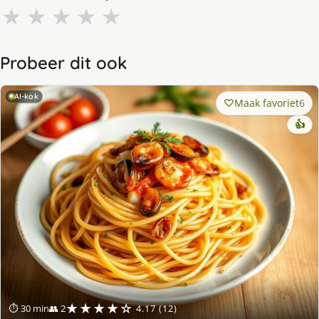
★
★
★
★
★
Probeer dit ook
AI-kok
Maak favoriet
6
👍
★★★★☆
⏱ 30 min
👥 2
4.17 (12)