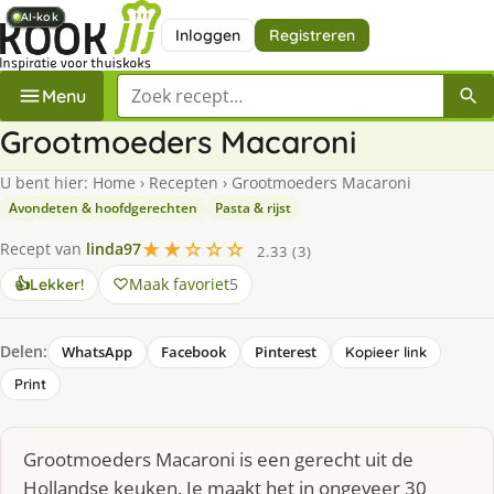
AI-kok
AI-kok
AI-kok
AI-kok
AI-kok
Inloggen
Registreren
Zoek een recept
Menu
Grootmoeders Macaroni
U bent hier:
Home
›
Recepten
›
Grootmoeders Macaroni
Avondeten & hoofdgerechten
Pasta & rijst
★★☆☆☆
Recept van
linda97
2.33 (3)
Maak favoriet
5
👍
Lekker!
Delen:
WhatsApp
Facebook
Pinterest
Kopieer link
Print
Grootmoeders Macaroni is een gerecht uit de
Hollandse keuken. Je maakt het in ongeveer 30