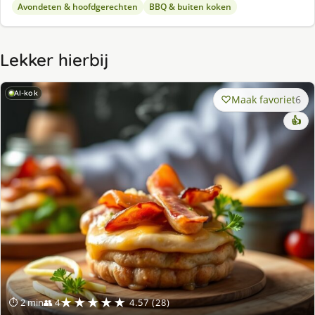
Avondeten & hoofdgerechten
BBQ & buiten koken
Lekker hierbij
AI-kok
Maak favoriet
6
👍
★★★★★
⏱ 2 min
👥 4
4.57 (28)