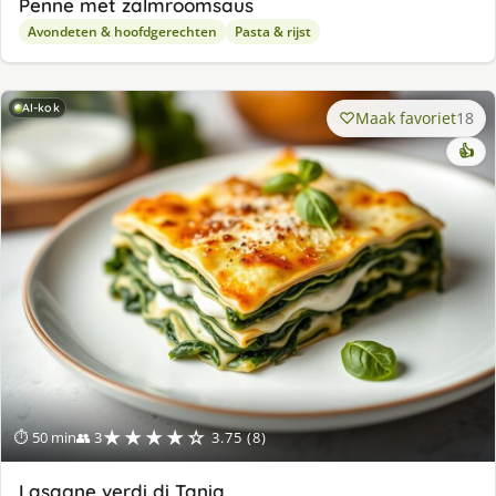
Penne met zalmroomsaus
Avondeten & hoofdgerechten
Pasta & rijst
AI-kok
Maak favoriet
18
👍
★★★★☆
⏱ 50 min
👥 3
3.75 (8)
Lasagne verdi di Tania