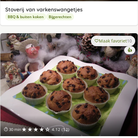
Stoverij van varkenswangetjes
BBQ & buiten koken
Bijgerechten
Maak favoriet
10
👍
★★★★☆
⏱ 30 min
4.12 (52)