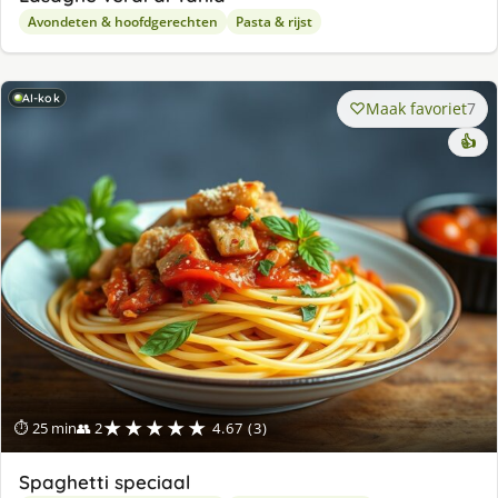
Avondeten & hoofdgerechten
Pasta & rijst
AI-kok
Maak favoriet
7
👍
★★★★★
⏱ 25 min
👥 2
4.67 (3)
Spaghetti speciaal