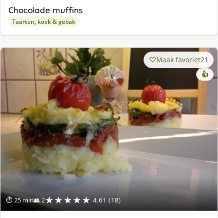
Chocolade muffins
Taarten, koek & gebak
Maak favoriet
21
👍
★★★★★
⏱ 25 min
👥 2
4.61 (18)