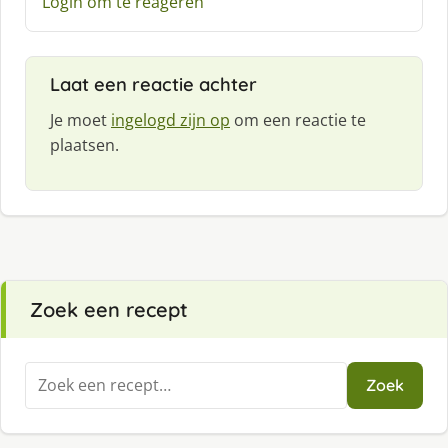
Login om te reageren
f
:
Laat een reactie achter
Je moet
ingelogd zijn op
om een reactie te
plaatsen.
Zoek een recept
Zoeken
Zoek
naar: