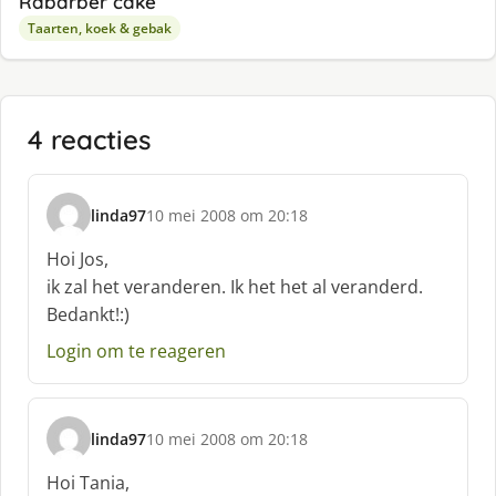
Rabarber cake
Taarten, koek & gebak
4 reacties
linda97
10 mei 2008 om 20:18
s
c
Hoi Jos,
h
ik zal het veranderen. Ik het het al veranderd.
r
Bedankt!:)
e
e
Login om te reageren
f
:
linda97
10 mei 2008 om 20:18
s
c
Hoi Tania,