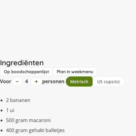
Ingrediënten
Op boodschappenlijst
Plan in weekmenu
−
+
Voor
4
personen
Metrisch
US cups/oz
2 bananen
1 ui
500 gram macaroni
400 gram gehakt balletjes