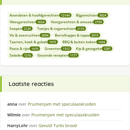
Avondeten & hoofdgerechten
Bijgerechten
12144
3824
Vleesgerechten
Voorgerechten & amuses
3024
2759
Soepen
Toetjes & nagerechten
2120
2115
Vis & zeevruchten
Borrelhapjes & tapas
2094
2015
Taarten, koek & gebak
BBQ & buiten koken
1975
1434
Pasta & rijst
Groenten
Kip & gevogelte
1419
1312
1297
Salades
Gezonde recepten
1216
1177
Laatste reacties
anna
over
Pruimenjam met speculaaskruiden
Wilmie
over
Pruimenjam met speculaaskruiden
HarryLohr
over
Gevuld Turks brood