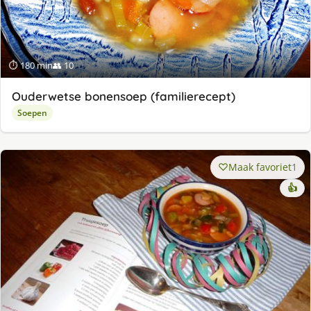
⏱ 180 min
👥 10
Ouderwetse bonensoep (familierecept)
Soepen
Maak favoriet
1
👍