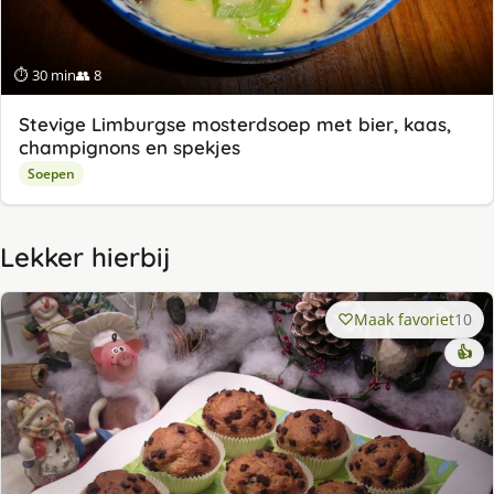
⏱ 30 min
👥 8
Stevige Limburgse mosterdsoep met bier, kaas,
champignons en spekjes
Soepen
Lekker hierbij
Maak favoriet
10
👍