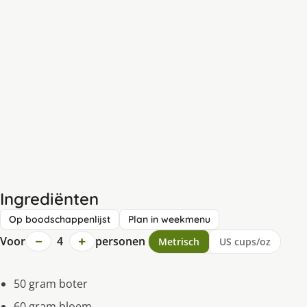
Ingrediënten
Op boodschappenlijst
Plan in weekmenu
−
+
Voor
4
personen
Metrisch
US cups/oz
50 gram boter
60 gram bloem