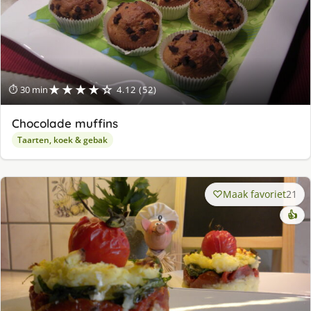
★★★★☆
⏱ 30 min
4.12 (52)
Chocolade muffins
Taarten, koek & gebak
Maak favoriet
21
👍