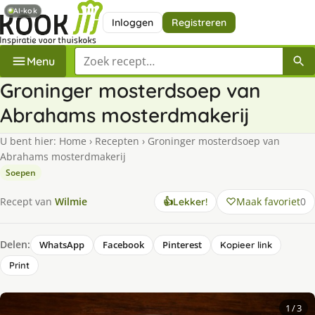
AI-kok
Inloggen
Registreren
Zoek een recept
Menu
Groninger mosterdsoep van
Abrahams mosterdmakerij
U bent hier:
Home
›
Recepten
›
Groninger mosterdsoep van
Abrahams mosterdmakerij
Soepen
Maak favoriet
0
Recept van
Wilmie
👍
Lekker!
Delen:
WhatsApp
Facebook
Pinterest
Kopieer link
Print
1
/ 3