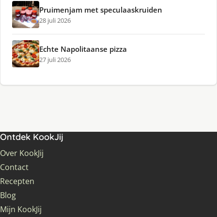
Pruimenjam met speculaaskruiden
28 juli 2026
Echte Napolitaanse pizza
27 juli 2026
Ontdek KookJij
Over KookJij
Contact
Recepten
Blog
Mijn KookJij