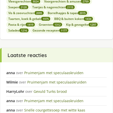
Vleesgerechten
Voorgerechten & amuses
3024
2759
Soepen
Toetjes & nagerechten
2120
2115
Vis & zeevruchten
Borrelhapjes & tapas
2095
2015
Taarten, koek & gebak
BBQ & buiten koken
1975
1434
Pasta & rijst
Groenten
Kip & gevogelte
1419
1312
1297
Salades
Gezonde recepten
1216
1177
Laatste reacties
anna
over
Pruimenjam met speculaaskruiden
Wilmie
over
Pruimenjam met speculaaskruiden
HarryLohr
over
Gevuld Turks brood
anna
over
Pruimenjam met speculaaskruiden
anna
over
Snelle courgettesoep met witte kaas