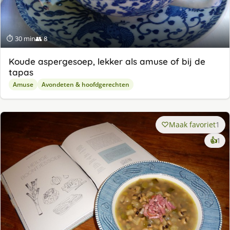
⏱ 30 min
👥 8
Koude aspergesoep, lekker als amuse of bij de
tapas
Amuse
Avondeten & hoofdgerechten
Maak favoriet
1
ke
👍
1
lek
ge