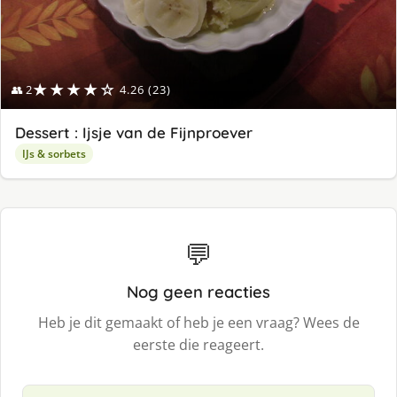
★★★★☆
👥 2
4.26 (23)
Dessert : Ijsje van de Fijnproever
IJs & sorbets
💬
Nog geen reacties
Heb je dit gemaakt of heb je een vraag? Wees de
eerste die reageert.