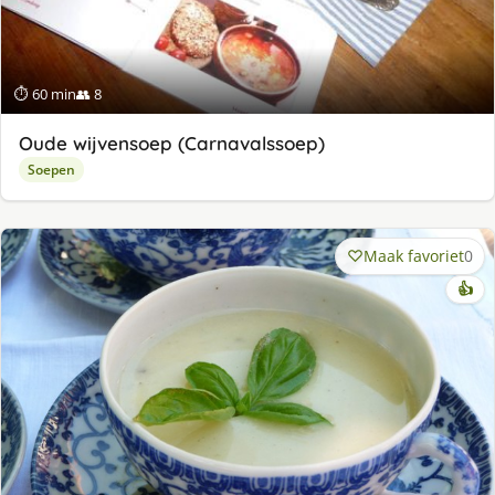
⏱ 60 min
👥 8
Oude wijvensoep (Carnavalssoep)
Soepen
Maak favoriet
0
👍