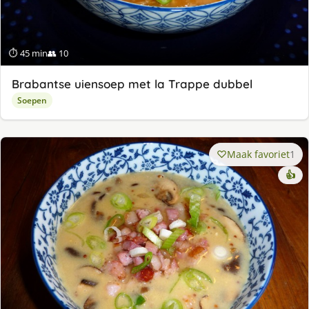
⏱ 45 min
👥 10
Brabantse uiensoep met la Trappe dubbel
Soepen
Maak favoriet
1
👍