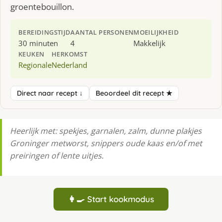
groentebouillon.
BEREIDINGSTIJD
AANTAL PERSONEN
MOEILIJKHEID
30 minuten
4
Makkelijk
KEUKEN
HERKOMST
Regionale
Nederland
Direct naar recept ↓
Beoordeel dit recept ★
Heerlijk met: spekjes, garnalen, zalm, dunne plakjes
Groninger metworst, snippers oude kaas en/of met
preiringen of lente uitjes.
👩‍🍳 Start kookmodus