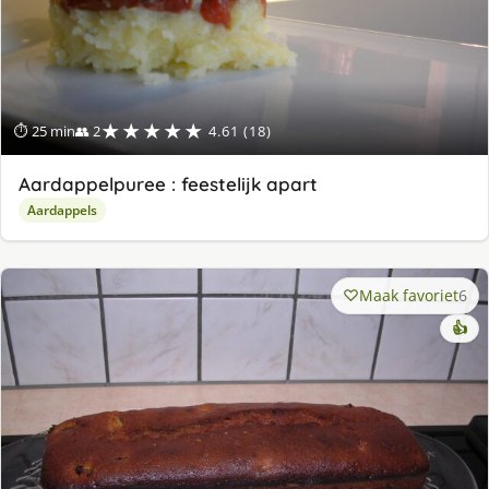
★★★★★
⏱ 25 min
👥 2
4.61 (18)
Aardappelpuree : feestelijk apart
Aardappels
Maak favoriet
6
👍