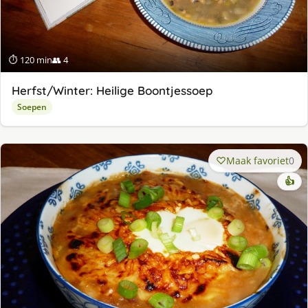
⏱ 120 min
👥 4
Herfst/Winter: Heilige Boontjessoep
Soepen
Maak favoriet
0
👍