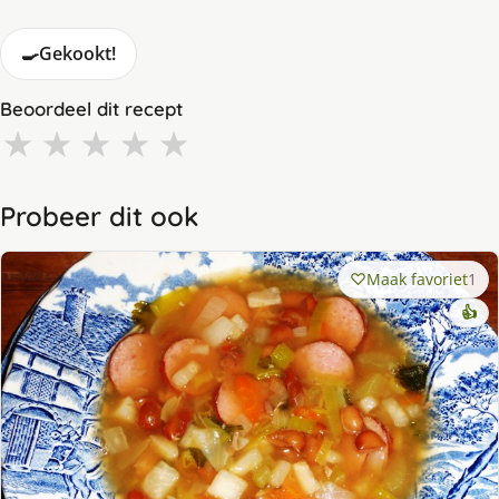
🍳
Gekookt!
Beoordeel dit recept
★
★
★
★
★
Probeer dit ook
Maak favoriet
1
👍