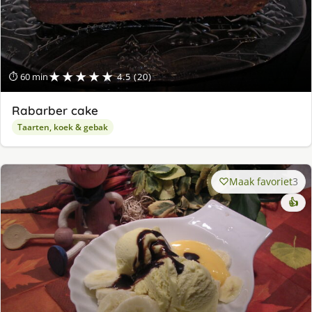
★★★★★
⏱ 60 min
4.5 (20)
Rabarber cake
Taarten, koek & gebak
Maak favoriet
3
👍