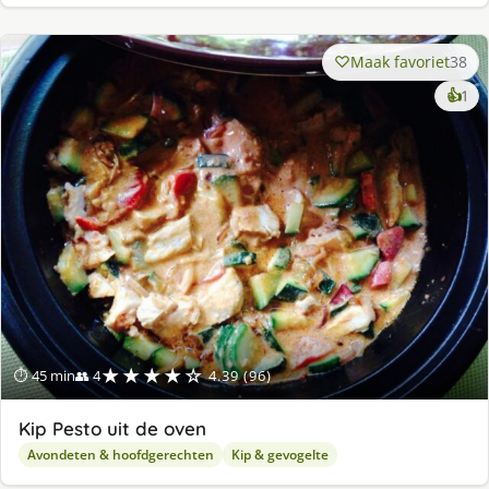
Maak favoriet
38
ke
👍
1
lek
ge
★★★★☆
⏱ 45 min
👥 4
4.39 (96)
Kip Pesto uit de oven
Avondeten & hoofdgerechten
Kip & gevogelte