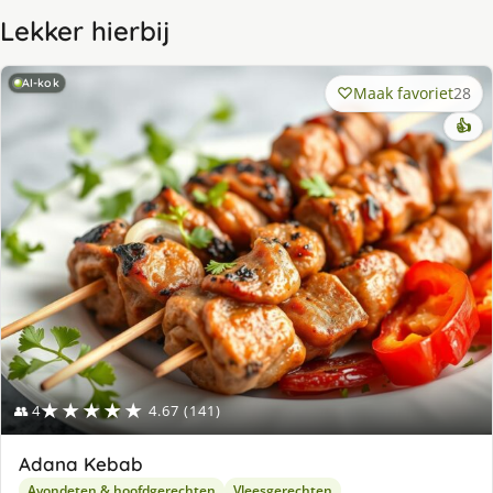
Lekker hierbij
AI-kok
Maak favoriet
28
👍
★★★★★
👥 4
4.67 (141)
Adana Kebab
Avondeten & hoofdgerechten
Vleesgerechten