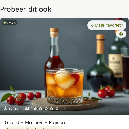
Probeer dit ook
AI-kok
Maak favoriet
7
👍
★☆☆☆☆
⏱ 86430 min
👥 4
1 (1)
Grand – Marnier – Maison