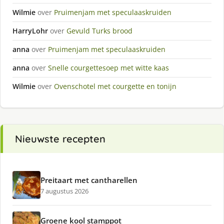
Wilmie
over
Pruimenjam met speculaaskruiden
HarryLohr
over
Gevuld Turks brood
anna
over
Pruimenjam met speculaaskruiden
anna
over
Snelle courgettesoep met witte kaas
Wilmie
over
Ovenschotel met courgette en tonijn
Nieuwste recepten
Preitaart met cantharellen
7 augustus 2026
Groene kool stamppot