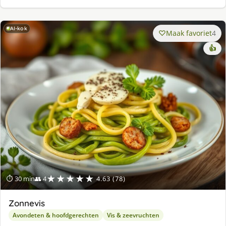
AI-kok
Maak favoriet
4
👍
★★★★★
⏱ 30 min
👥 4
4.63 (78)
Zonnevis
Avondeten & hoofdgerechten
Vis & zeevruchten