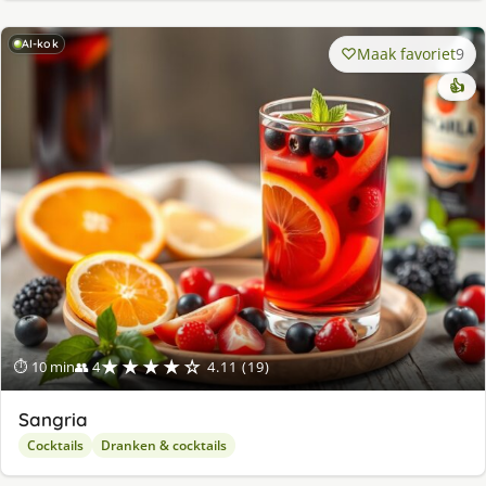
AI-kok
Maak favoriet
9
👍
★★★★☆
⏱ 10 min
👥 4
4.11 (19)
Sangria
Cocktails
Dranken & cocktails