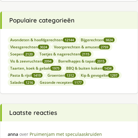
Populaire categorieën
Avondeten & hoofdgerechten
Bijgerechten
12144
3824
Vleesgerechten
Voorgerechten & amuses
3024
2759
Soepen
Toetjes & nagerechten
2120
2115
Vis & zeevruchten
Borrelhapjes & tapas
2094
2015
Taarten, koek & gebak
BBQ & buiten koken
1975
1434
Pasta & rijst
Groenten
Kip & gevogelte
1419
1312
1297
Salades
Gezonde recepten
1216
1177
Laatste reacties
anna
over
Pruimenjam met speculaaskruiden