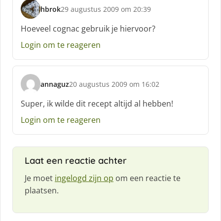
hbrok
29 augustus 2009 om 20:39
s
c
Hoeveel cognac gebruik je hiervoor?
h
Login om te reageren
r
e
e
f
annaguz
20 augustus 2009 om 16:02
:
s
c
Super, ik wilde dit recept altijd al hebben!
h
Login om te reageren
r
e
e
f
Laat een reactie achter
:
Je moet
ingelogd zijn op
om een reactie te
plaatsen.