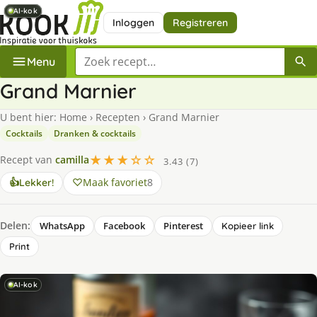
AI-kok
AI-kok
AI-kok
AI-kok
AI-kok
Inloggen
Registreren
Zoek een recept
Menu
Grand Marnier
U bent hier:
Home
›
Recepten
›
Grand Marnier
Cocktails
Dranken & cocktails
★★★☆☆
Recept van
camilla
3.43 (7)
Maak favoriet
8
👍
Lekker!
Delen:
WhatsApp
Facebook
Pinterest
Kopieer link
Print
AI-kok