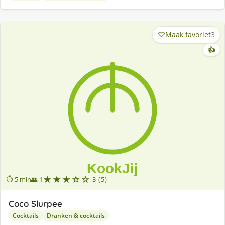
Maak favoriet
3
👍
★★★☆☆
⏱ 5 min
👥 1
3 (5)
Coco Slurpee
Cocktails
Dranken & cocktails