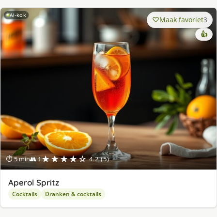
AI-kok
Maak favoriet
3
👍
★★★★☆
⏱ 5 min
👥 1
4.2 (5)
Aperol Spritz
Cocktails
Dranken & cocktails