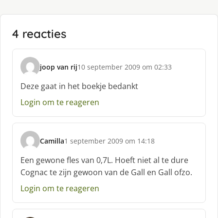
4 reacties
joop van rij
10 september 2009 om 02:33
s
c
Deze gaat in het boekje bedankt
h
Login om te reageren
r
e
e
f
Camilla
1 september 2009 om 14:18
:
s
c
Een gewone fles van 0,7L. Hoeft niet al te dure
h
Cognac te zijn gewoon van de Gall en Gall ofzo.
r
e
Login om te reageren
e
f
: