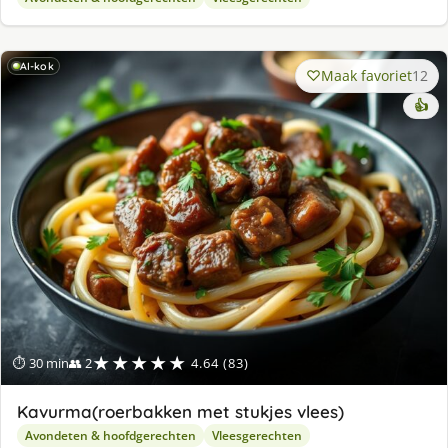
AI-kok
Maak favoriet
12
👍
★★★★★
⏱ 30 min
👥 2
4.64 (83)
Kavurma(roerbakken met stukjes vlees)
Avondeten & hoofdgerechten
Vleesgerechten