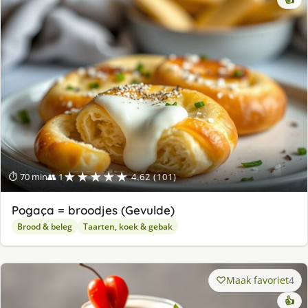
★★★★★
⏱ 70 min
👥 1
4.62 (101)
Pogaça = broodjes (Gevulde)
Brood & beleg
Taarten, koek & gebak
Maak favoriet
4
👍