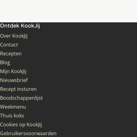
Ontdek KookJij
Over KookJij
Contact
Recepten
Blog
Mijn KookJij
Nieuwsbrief
Recept insturen
Boodschappenlijst
Weekmenu
Thuis koks
Cookies op KookJij
Gebruikersvoorwaarden