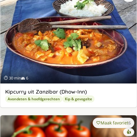
⏱ 30 min
👥 6
Kipcurry uit Zanzibar (Dhow-Inn)
Avondeten & hoofdgerechten
Kip & gevogelte
Maak favoriet
6
👍