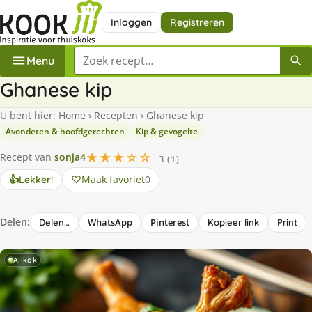
Inloggen
Registreren
Zoek een recept
Menu
Ghanese kip
U bent hier:
Home
›
Recepten
›
Ghanese kip
Avondeten & hoofdgerechten
Kip & gevogelte
★★★☆☆
Recept van
sonja4
3 (1)
Maak favoriet
0
👍
Lekker!
Delen:
WhatsApp
Pinterest
Delen…
Kopieer link
Print
AI-kok