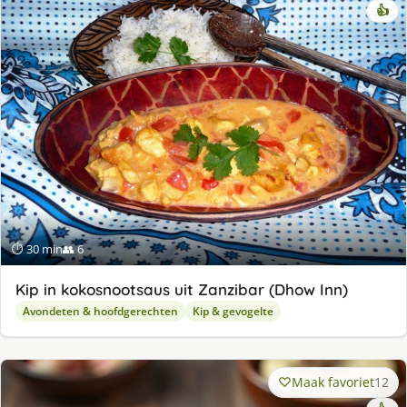
👍
⏱ 30 min
👥 6
Kip in kokosnootsaus uit Zanzibar (Dhow Inn)
Avondeten & hoofdgerechten
Kip & gevogelte
Maak favoriet
12