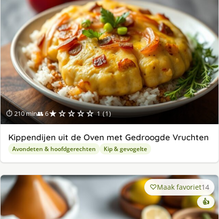
★☆☆☆☆
⏱ 210 min
👥 6
1 (1)
Kippendijen uit de Oven met Gedroogde Vruchten
Avondeten & hoofdgerechten
Kip & gevogelte
Maak favoriet
14
👍