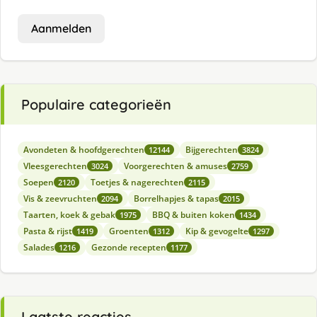
Aanmelden
Populaire categorieën
Avondeten & hoofdgerechten
Bijgerechten
12144
3824
Vleesgerechten
Voorgerechten & amuses
3024
2759
Soepen
Toetjes & nagerechten
2120
2115
Vis & zeevruchten
Borrelhapjes & tapas
2094
2015
Taarten, koek & gebak
BBQ & buiten koken
1975
1434
Pasta & rijst
Groenten
Kip & gevogelte
1419
1312
1297
Salades
Gezonde recepten
1216
1177
Laatste reacties