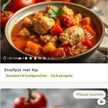
★★★☆☆
⏱ 120 min
👥 6
3 (1)
Stoofpot met Kip
Avondeten & hoofdgerechten
Kip & gevogelte
Maak favoriet
4
👍