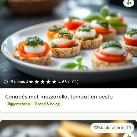
👍
★★★★★
⏱ 15 min
👥 4
4.65 (101)
Canapés met mozzarella, tomaat en pesto
Bijgerechten
Brood & beleg
Maak favoriet
19
👍