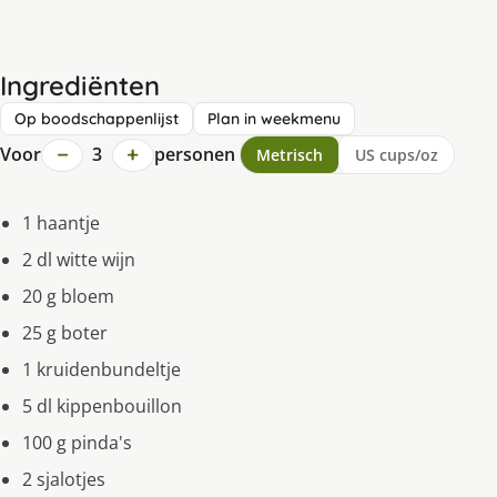
Ingrediënten
Op boodschappenlijst
Plan in weekmenu
−
+
Voor
3
personen
Metrisch
US cups/oz
1 haantje
2 dl witte wijn
20 g bloem
25 g boter
1 kruidenbundeltje
5 dl kippenbouillon
100 g pinda's
2 sjalotjes