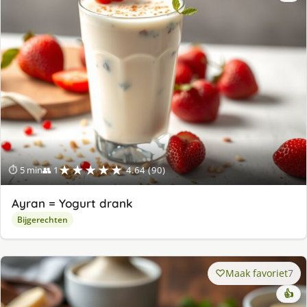
★★★★★
⏱ 5 min
👥 1
4.64 (90)
Ayran = Yogurt drank
Bijgerechten
Maak favoriet
7
👍