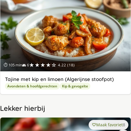
★★★★☆
⏱ 105 min
👥 6
4.22 (18)
Tajine met kip en limoen (Algerijnse stoofpot)
Avondeten & hoofdgerechten
Kip & gevogelte
Lekker hierbij
Maak favoriet
8