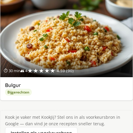
★★★★★
⏱ 30 min
👥 4
4.59 (90)
Bulgur
Bijgerechten
Kook je vaker met KookJij? Stel ons in als voorkeursbron in
Google — dan vind je onze recepten sneller terug.