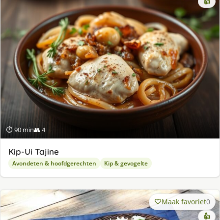
👍
⏱ 90 min
👥 4
Kip-Ui Tajine
Avondeten & hoofdgerechten
Kip & gevogelte
Maak favoriet
0
👍