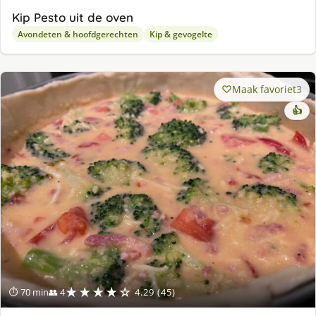
Kip Pesto uit de oven
Avondeten & hoofdgerechten
Kip & gevogelte
Maak favoriet
3
👍
★★★★☆
⏱ 70 min
👥 4
4.29 (45)