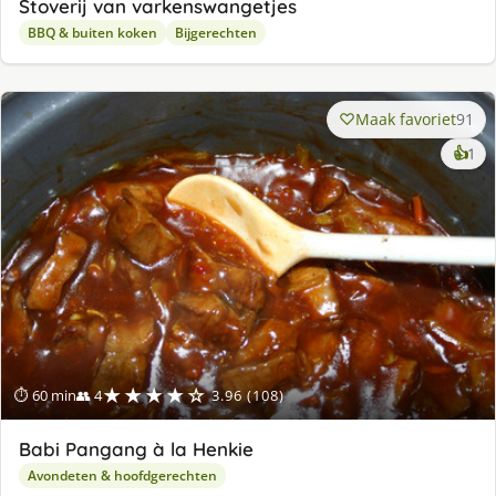
Stoverij van varkenswangetjes
BBQ & buiten koken
Bijgerechten
Maak favoriet
91
ke
👍
1
lek
ge
★★★★☆
⏱ 60 min
👥 4
3.96 (108)
Babi Pangang à la Henkie
Avondeten & hoofdgerechten