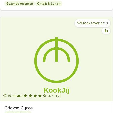
Gezonde recepten
Ontbijt & Lunch
Maak favoriet
10
👍
★★★★☆
⏱ 15 min
👥 2
3.71 (7)
Griekse Gyros