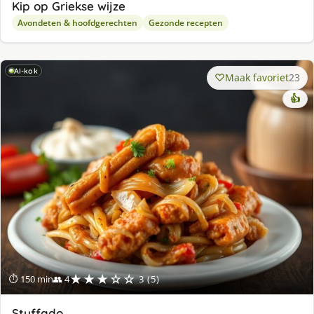
Kip op Griekse wijze
Avondeten & hoofdgerechten
Gezonde recepten
AI-kok
Maak favoriet
23
👍
★★★☆☆
⏱ 150 min
👥 4
3 (5)
Stuffado