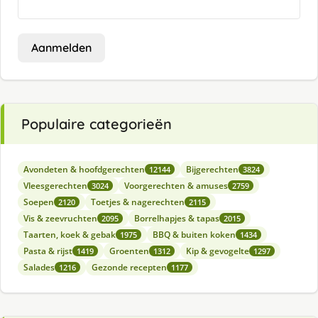
Aanmelden
Populaire categorieën
Avondeten & hoofdgerechten
Bijgerechten
12144
3824
Vleesgerechten
Voorgerechten & amuses
3024
2759
Soepen
Toetjes & nagerechten
2120
2115
Vis & zeevruchten
Borrelhapjes & tapas
2095
2015
Taarten, koek & gebak
BBQ & buiten koken
1975
1434
Pasta & rijst
Groenten
Kip & gevogelte
1419
1312
1297
Salades
Gezonde recepten
1216
1177