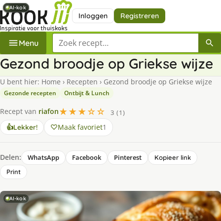
AI-kok
AI-kok
AI-kok
AI-kok
AI-kok
Inloggen
Registreren
Zoek een recept
Menu
Gezond broodje op Griekse wijze
U bent hier:
Home
›
Recepten
›
Gezond broodje op Griekse wijze
Gezonde recepten
Ontbijt & Lunch
★★★☆☆
Recept van
riafon
3 (1)
Maak favoriet
1
👍
Lekker!
Delen:
WhatsApp
Facebook
Pinterest
Kopieer link
Print
AI-kok