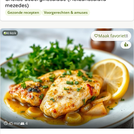
mezedes)
Gezonde recepten
Voorgerechten & amuses
AI-kok
Maak favoriet
8
👍
⏱ 45 min
👥 4