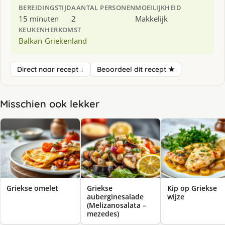
BEREIDINGSTIJD
AANTAL PERSONEN
MOEILIJKHEID
15 minuten
2
Makkelijk
KEUKEN
HERKOMST
Balkan
Griekenland
Direct naar recept ↓
Beoordeel dit recept ★
Misschien ook lekker
Griekse omelet
Griekse
Kip op Griekse
auberginesalade
wijze
(Melizanosalata –
mezedes)