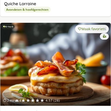
Quiche Lorraine
Avondeten & hoofdgerechten
AI-kok
Maak favoriet
6
👍
★★★★★
⏱ 2 min
👥 4
4.57 (28)