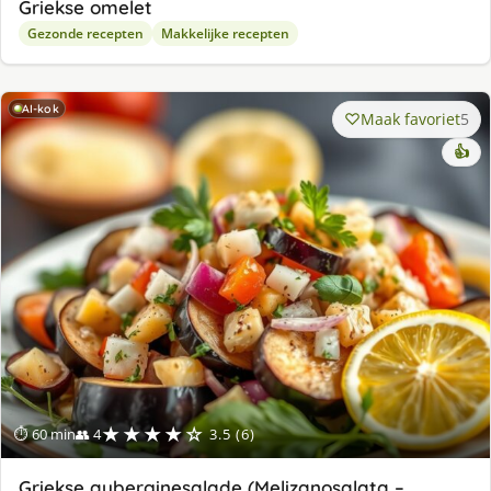
Griekse omelet
Gezonde recepten
Makkelijke recepten
AI-kok
Maak favoriet
5
👍
★★★★☆
⏱ 60 min
👥 4
3.5 (6)
Griekse auberginesalade (Melizanosalata –