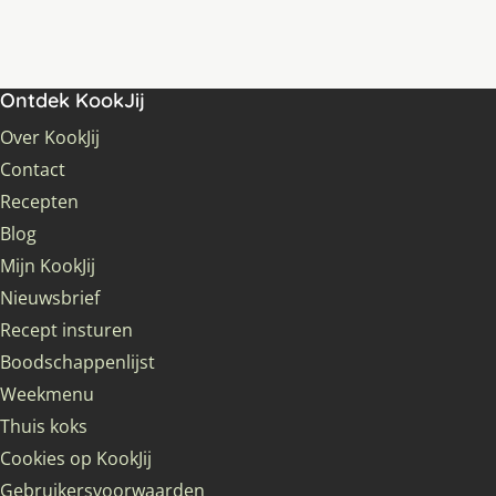
Ontdek KookJij
Over KookJij
Contact
Recepten
Blog
Mijn KookJij
Nieuwsbrief
Recept insturen
Boodschappenlijst
Weekmenu
Thuis koks
Cookies op KookJij
Gebruikersvoorwaarden