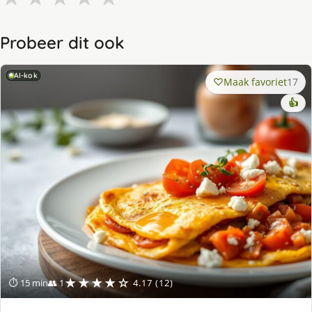
Probeer dit ook
AI-kok
Maak favoriet
17
👍
★★★★☆
⏱ 15 min
👥 1
4.17 (12)