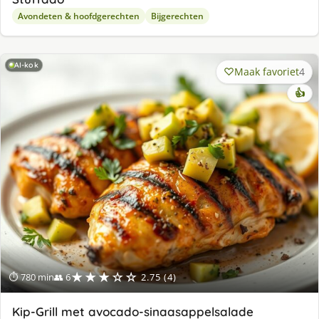
Avondeten & hoofdgerechten
Bijgerechten
AI-kok
Maak favoriet
4
👍
★★★☆☆
⏱ 780 min
👥 6
2.75 (4)
Kip-Grill met avocado-sinaasappelsalade