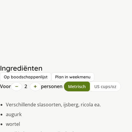
Ingrediënten
Op boodschappenlijst
Plan in weekmenu
−
+
Voor
2
personen
Metrisch
US cups/oz
Verschillende slasoorten, ijsberg, ricola ea.
augurk
wortel