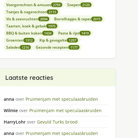
Voorgerechten & amuses
Soepen
2759
2120
Toetjes & nagerechten
2115
Vis & zeevruchten
Borrelhapjes & tapas
2094
2015
Taarten, koek & gebak
1975
BBQ & buiten koken
Pasta & rijst
1434
1419
Groenten
Kip & gevogelte
1312
1297
Salades
Gezonde recepten
1216
1177
Laatste reacties
anna
over
Pruimenjam met speculaaskruiden
Wilmie
over
Pruimenjam met speculaaskruiden
HarryLohr
over
Gevuld Turks brood
anna
over
Pruimenjam met speculaaskruiden