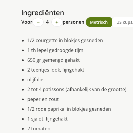
Ingrediënten
−
+
Voor
4
personen
Metrisch
US cups
1/2 courgette in blokjes gesneden
1 th lepel gedroogde tijm
650 gr gemengd gehakt
2 teentjes look, fijngehakt
olijfolie
2 tot 4 patissons (afhankelijk van de grootte)
peper en zout
1/2 rode paprika, in blokjes gesneden
1 sjalot, fijngehakt
2 tomaten