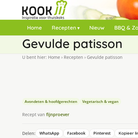
Home
Recepten
Nieuw
BBQ & Z
Gevulde patisson
U bent hier:
Home
›
Recepten
›
Gevulde patisson
Avondeten & hoofdgerechten
Vegetarisch & vegan
Recept van
fijnproever
Delen:
WhatsApp
Facebook
Pinterest
Kopieer li