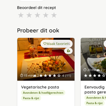
Beoordeel dit recept
★
★
★
★
★
Probeer dit ook
Maak favoriet
6
👍
⏱ 20 min
👥 2
★★★★☆
★★★★☆
⏱ 15 min
👥 2
4 (11)
Vegetarische pasta
Eenvoudig 
pasta gere
Avondeten & hoofdgerechten
Avondeten & 
Pasta & rijst
Pasta & rijst