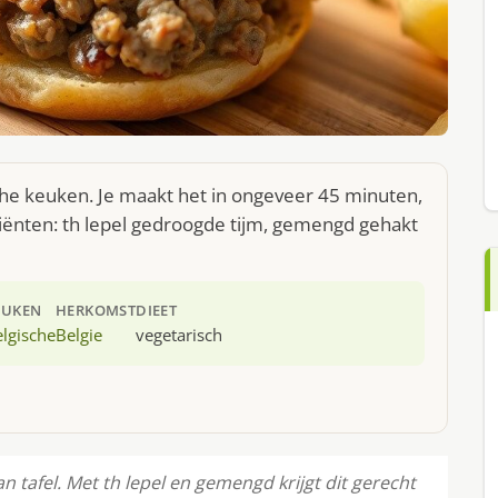
sche keuken. Je maakt het in ongeveer 45 minuten,
iënten: th lepel gedroogde tijm, gemengd gehakt
EUKEN
HERKOMST
DIEET
lgische
Belgie
vegetarisch
 tafel. Met th lepel en gemengd krijgt dit gerecht