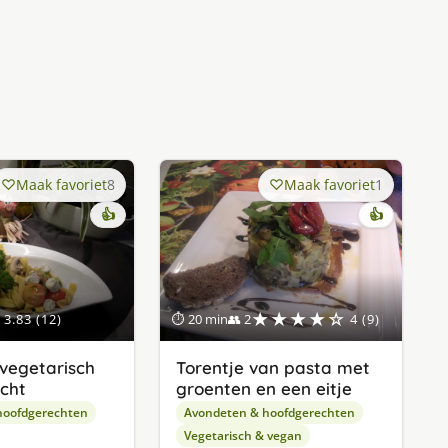
Maak favoriet
8
Maak favoriet
1
👍
👍
★★★★☆
3.83 (12)
⏱ 20 min
👥 2
4 (9)
vegetarisch
Torentje van pasta met
cht
groenten en een eitje
hoofdgerechten
Avondeten & hoofdgerechten
Vegetarisch & vegan