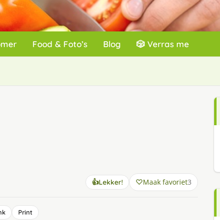
omer
Food & Foto’s
Blog
🎲 Verras me
Maak favoriet
3
👍
Lekker!
nk
Print