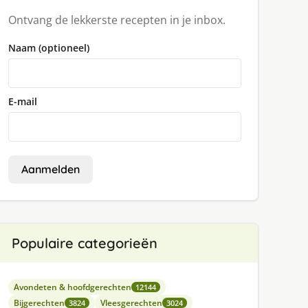
Ontvang de lekkerste recepten in je inbox.
Naam (optioneel)
E-mail
Aanmelden
Populaire categorieën
Avondeten & hoofdgerechten
12144
Bijgerechten
Vleesgerechten
3824
3024