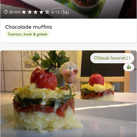
★★★★☆
⏱ 30 min
4.12 (52)
Chocolade muffins
Taarten, koek & gebak
Maak favoriet
21
👍