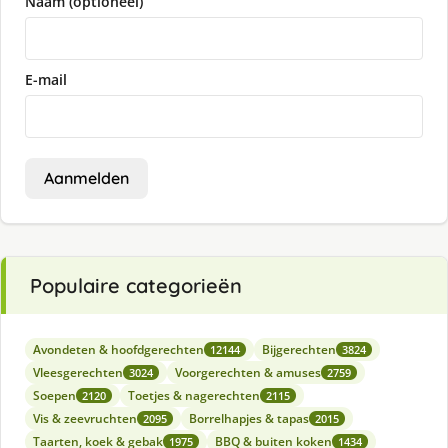
Naam (optioneel)
E-mail
Aanmelden
Populaire categorieën
Avondeten & hoofdgerechten
Bijgerechten
12144
3824
Vleesgerechten
Voorgerechten & amuses
3024
2759
Soepen
Toetjes & nagerechten
2120
2115
Vis & zeevruchten
Borrelhapjes & tapas
2095
2015
Taarten, koek & gebak
BBQ & buiten koken
1975
1434