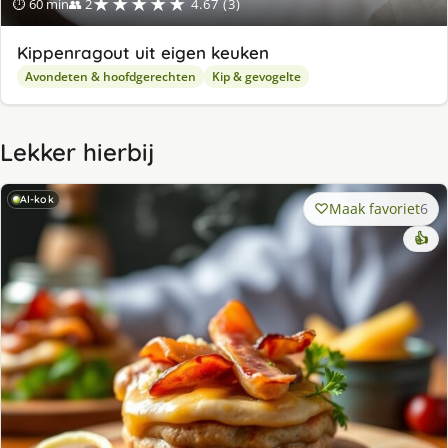
★★★★★
⏱ 60 min
👥 2
4.67 (3)
Kippenragout uit eigen keuken
Avondeten & hoofdgerechten
Kip & gevogelte
Lekker hierbij
AI-kok
Maak favoriet
6
👍