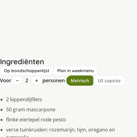
Ingrediënten
Op boodschappenlijst
Plan in weekmenu
−
+
Voor
2
personen
Metrisch
US cups/oz
2 kippendijfilets
50 gram mascarpone
flinke eierlepel rode pesto
verse tuinkruiden: rozemarijn, tijm, oregano en