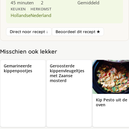
45 minuten
2
Gemiddeld
KEUKEN
HERKOMST
Hollandse
Nederland
Direct naar recept ↓
Beoordeel dit recept ★
Misschien ook lekker
Gemarineerde
Geroosterde
kippenpootjes
kippenvleugeltjes
met Zaanse
mosterd
Kip Pesto uit de
oven