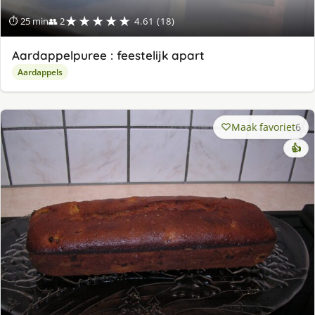
★★★★★
⏱ 25 min
👥 2
4.61 (18)
Aardappelpuree : feestelijk apart
Aardappels
Maak favoriet
6
👍