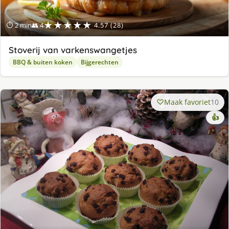
★★★★★
⏱ 2 min
👥 4
4.57 (28)
Stoverij van varkenswangetjes
BBQ & buiten koken
Bijgerechten
Maak favoriet
10
👍