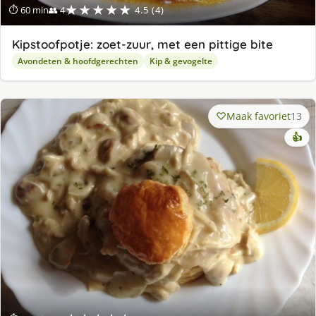
★★★★★
⏱ 60 min
👥 4
4.5 (4)
Kipstoofpotje: zoet-zuur, met een pittige bite
Avondeten & hoofdgerechten
Kip & gevogelte
Maak favoriet
13
👍