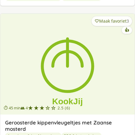
Maak favoriet
3
👍
★★★☆☆
⏱ 45 min
👥 4
2.5 (6)
Geroosterde kippenvleugeltjes met Zaanse
mosterd