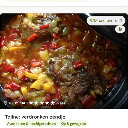
Maak favoriet
3
👍
★★★★★
⏱ 100 min
👥 2
5 (4)
Tajine: verdronken eendje
Avondeten & hoofdgerechten
Kip & gevogelte