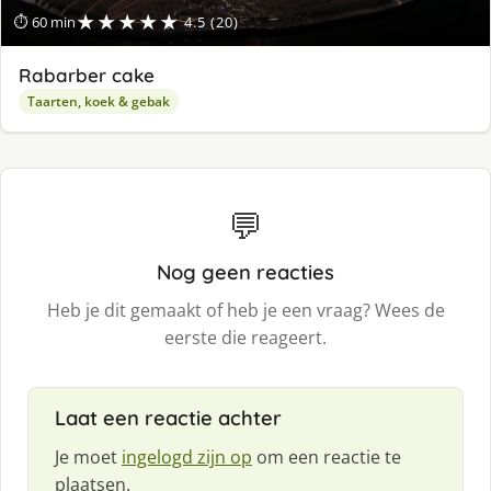
★★★★★
⏱ 60 min
4.5 (20)
Rabarber cake
Taarten, koek & gebak
💬
Nog geen reacties
Heb je dit gemaakt of heb je een vraag? Wees de
eerste die reageert.
Laat een reactie achter
Je moet
ingelogd zijn op
om een reactie te
plaatsen.