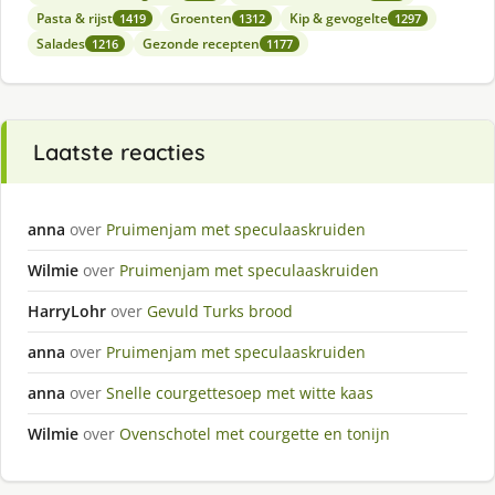
Pasta & rijst
Groenten
Kip & gevogelte
1419
1312
1297
Salades
Gezonde recepten
1216
1177
Laatste reacties
anna
over
Pruimenjam met speculaaskruiden
Wilmie
over
Pruimenjam met speculaaskruiden
HarryLohr
over
Gevuld Turks brood
anna
over
Pruimenjam met speculaaskruiden
anna
over
Snelle courgettesoep met witte kaas
Wilmie
over
Ovenschotel met courgette en tonijn