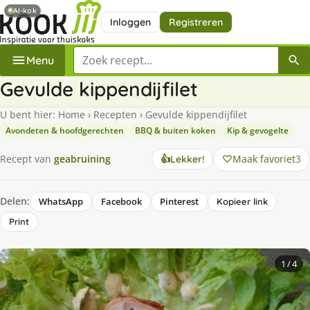
AI-kok
Inloggen
Registreren
Zoek een recept
Menu
Gevulde kippendijfilet
U bent hier:
Home
›
Recepten
›
Gevulde kippendijfilet
Avondeten & hoofdgerechten
BBQ & buiten koken
Kip & gevogelte
Maak favoriet
3
Recept van
geabruining
👍
Lekker!
Delen:
WhatsApp
Facebook
Pinterest
Kopieer link
Print
1
/ 4