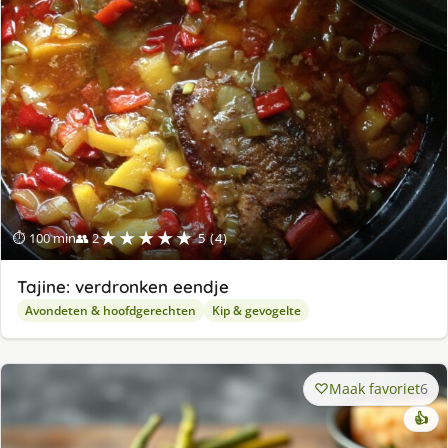
★★★★★
⏱ 100 min
👥 2
5 (4)
Tajine: verdronken eendje
Avondeten & hoofdgerechten
Kip & gevogelte
Maak favoriet
6
👍