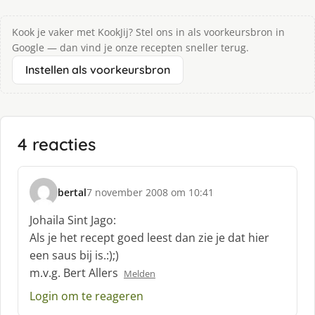
Kook je vaker met KookJij? Stel ons in als voorkeursbron in
Google — dan vind je onze recepten sneller terug.
Instellen als voorkeursbron
4 reacties
bertal
7 november 2008 om 10:41
s
c
Johaila Sint Jago:
h
Als je het recept goed leest dan zie je dat hier
r
een saus bij is.:);)
e
m.v.g. Bert Allers
e
Melden
f
Login om te reageren
: