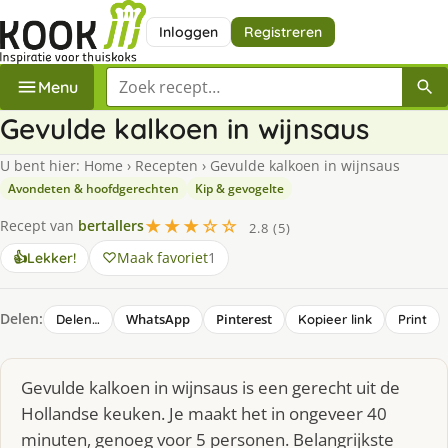
Inloggen
Registreren
Zoek een recept
Menu
Gevulde kalkoen in wijnsaus
U bent hier:
Home
›
Recepten
›
Gevulde kalkoen in wijnsaus
Avondeten & hoofdgerechten
Kip & gevogelte
★★★☆☆
Recept van
bertallers
2.8 (5)
Maak favoriet
1
👍
Lekker!
Delen:
WhatsApp
Pinterest
Delen…
Kopieer link
Print
Gevulde kalkoen in wijnsaus is een gerecht uit de
Hollandse keuken. Je maakt het in ongeveer 40
minuten, genoeg voor 5 personen. Belangrijkste