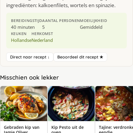
ingrediënten: kalkoenfilets, wortels en spinazie.
BEREIDINGSTIJD
AANTAL PERSONEN
MOEILIJKHEID
40 minuten
5
Gemiddeld
KEUKEN
HERKOMST
Hollandse
Nederland
Direct naar recept ↓
Beoordeel dit recept ★
Misschien ook lekker
Gebraden kip van
Kip Pesto uit de
Tajine: verdronk
Jamie Oliver
oven
eendje