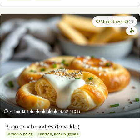
Maak favoriet
19
👍
★★★★★
⏱ 70 min
👥 1
4.62 (101)
Pogaça = broodjes (Gevulde)
Brood & beleg
Taarten, koek & gebak