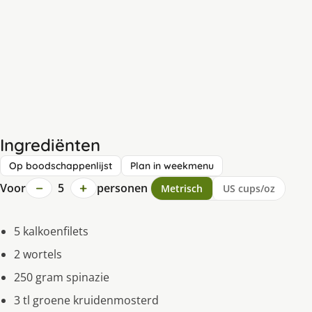
Ingrediënten
Op boodschappenlijst
Plan in weekmenu
−
+
Voor
5
personen
Metrisch
US cups/oz
5 kalkoenfilets
2 wortels
250 gram spinazie
3 tl groene kruidenmosterd