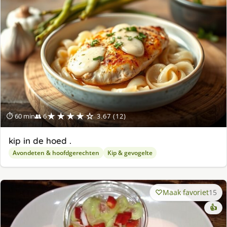
★★★★☆
⏱ 60 min
👥 6
3.67 (12)
kip in de hoed .
Avondeten & hoofdgerechten
Kip & gevogelte
Maak favoriet
15
👍