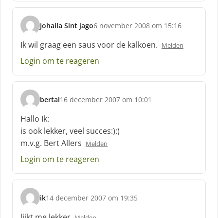
Johaila Sint jago
6 november 2008 om 15:16
s
c
Ik wil graag een saus voor de kalkoen.
Melden
h
Login om te reageren
r
e
e
f
bertal
16 december 2007 om 10:01
:
s
c
Hallo Ik:
h
is ook lekker, veel succes:):)
r
m.v.g. Bert Allers
Melden
e
e
Login om te reageren
f
:
ik
14 december 2007 om 19:35
s
c
lijkt me lekker
Melden