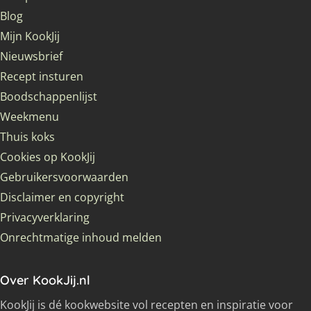
Blog
Mijn KookJij
Nieuwsbrief
Recept insturen
Boodschappenlijst
Weekmenu
Thuis koks
Cookies op KookJij
Gebruikersvoorwaarden
Disclaimer en copyright
Privacyverklaring
Onrechtmatige inhoud melden
Over KookJij.nl
KookJij is dé kookwebsite vol recepten en inspiratie voor