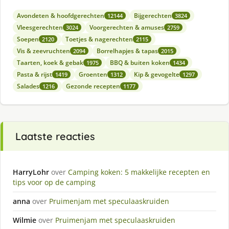
Avondeten & hoofdgerechten
Bijgerechten
12144
3824
Vleesgerechten
Voorgerechten & amuses
3024
2759
Soepen
Toetjes & nagerechten
2120
2115
Vis & zeevruchten
Borrelhapjes & tapas
2094
2015
Taarten, koek & gebak
BBQ & buiten koken
1975
1434
Pasta & rijst
Groenten
Kip & gevogelte
1419
1312
1297
Salades
Gezonde recepten
1216
1177
Laatste reacties
HarryLohr
over
Camping koken: 5 makkelijke recepten en
tips voor op de camping
anna
over
Pruimenjam met speculaaskruiden
Wilmie
over
Pruimenjam met speculaaskruiden