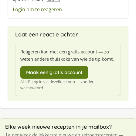
h
Login om te reageren
r
e
e
f
Laat een reactie achter
:
Reageren kan met een gratis account — zo
weten andere thuiskoks van wie de tip komt.
Maak een gratis account
Al lid? Log in via dezelfde knop — zonder
wachtwoord.
Elke week nieuwe recepten in je mailbox?
1× per week de lekkerste nieuwe en seizoensrecepten —