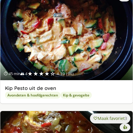
lek
ge
★★★★☆
⏱ 45 min
👥 4
4.39 (96)
Kip Pesto uit de oven
Avondeten & hoofdgerechten
Kip & gevogelte
Maak favoriet
3
👍