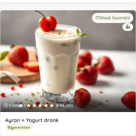
Maak favoriet
4
👍
★★★★★
⏱ 5 min
👥 1
4.64 (90)
Ayran = Yogurt drank
Bijgerechten