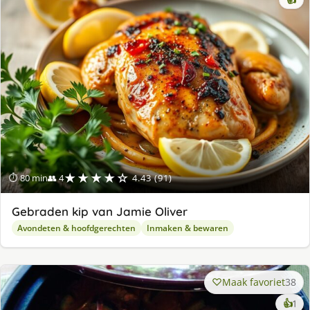
★★★★☆
⏱ 80 min
👥 4
4.43 (91)
Gebraden kip van Jamie Oliver
Avondeten & hoofdgerechten
Inmaken & bewaren
Maak favoriet
38
ke
👍
1