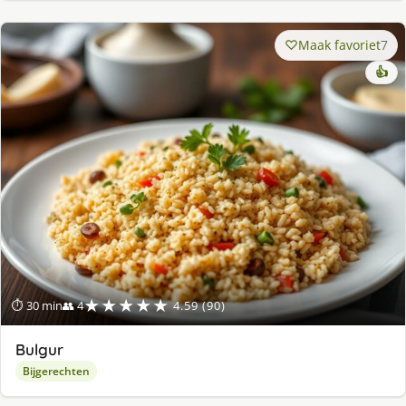
Maak favoriet
7
👍
★★★★★
⏱ 30 min
👥 4
4.59 (90)
Bulgur
Bijgerechten