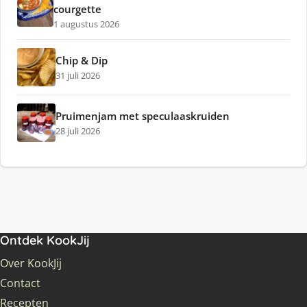
courgette
1 augustus 2026
Chip & Dip
31 juli 2026
Pruimenjam met speculaaskruiden
28 juli 2026
Ontdek KookJij
Over KookJij
Contact
Recepten