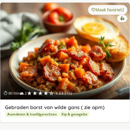
Maak favoriet
2
👍
★★★★☆
⏱ 80 min
👥 2
3.53 (15)
Gebraden borst van wilde gans ( zie opm)
Avondeten & hoofdgerechten
Kip & gevogelte