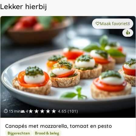
Lekker hierbij
Maak favoriet
8
👍
★★★★★
⏱ 15 min
👥 4
4.65 (101)
Canapés met mozzarella, tomaat en pesto
Bijgerechten
Brood & beleg