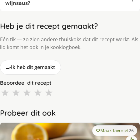
wijnsaus?
Heb je dit recept gemaakt?
Eén tik — zo zien andere thuiskoks dat dit recept werkt. Als
lid komt het ook in je kooklogboek.
🍳
Ik heb dit gemaakt
Beoordeel dit recept
★
★
★
★
★
Probeer dit ook
Maak favoriet
26
👍