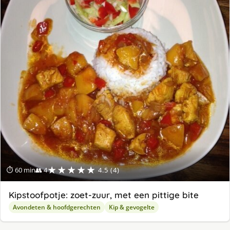
★★★★★
⏱ 60 min
👥 4
4.5 (4)
Kipstoofpotje: zoet-zuur, met een pittige bite
Avondeten & hoofdgerechten
Kip & gevogelte