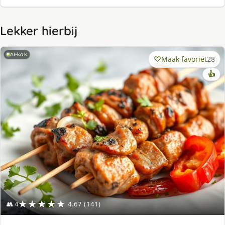
Lekker hierbij
AI-kok
Maak favoriet
28
👍
★★★★★
👥 4
4.67 (141)