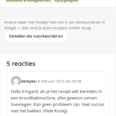
Avondeten & hoofdgerechten
Kip & gevogelte
Kook je vaker met KookJij? Stel ons in als voorkeursbron in
Google — dan vind je onze recepten sneller terug.
Instellen als voorkeursbron
5 reacties
derbyke
18 februari 2013 om 20:08
s
c
Hallo Irmgard, als je het recept wilt bereiden in
h
een broodbakmachine, alles gewoon samen
r
toevoegen. Kan geen probleem zijn. Veel succes
e
met het bakken. Hilde Kookjij
e