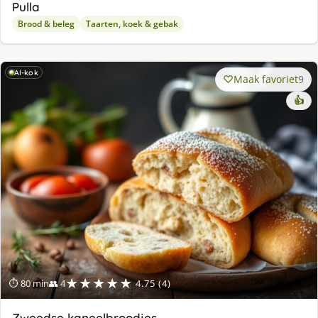
Pulla
Brood & beleg
Taarten, koek & gebak
AI-kok
Maak favoriet
9
👍
★★★★★
⏱ 80 min
👥 4
4.75 (4)
Zweedse kaneelbroodjes