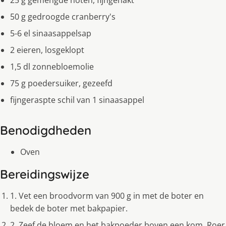
25 g gemengde noten, fijngehakt
50 g gedroogde cranberry's
5-6 el sinaasappelsap
2 eieren, losgeklopt
1,5 dl zonnebloemolie
75 g poedersuiker, gezeefd
fijngeraspte schil van 1 sinaasappel
Benodigdheden
Oven
Bereidingswijze
1. Vet een broodvorm van 900 g in met de boter en
bedek de boter met bakpapier.
2. Zeef de bloem en het bakpoeder boven een kom. Roer