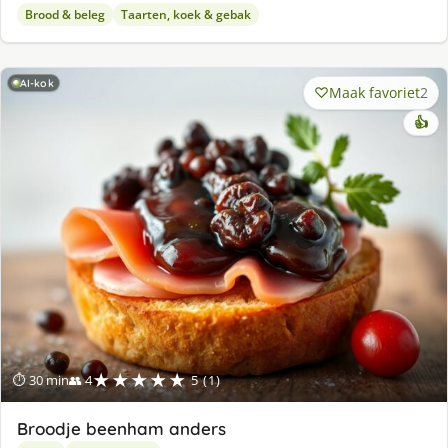
Brood & beleg
Taarten, koek & gebak
AI-kok
Maak favoriet
2
👍
★★★★★
⏱ 30 min
👥 4
5 (1)
Broodje beenham anders