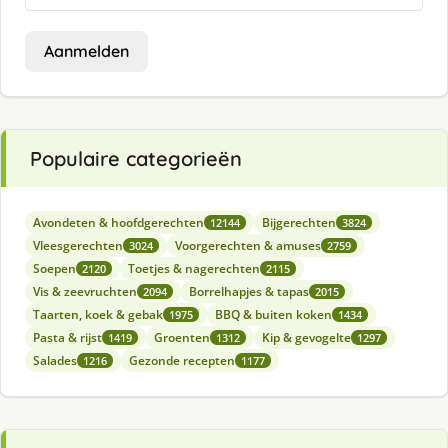
Aanmelden
Populaire categorieën
Avondeten & hoofdgerechten
Bijgerechten
12144
3824
Vleesgerechten
Voorgerechten & amuses
3024
2759
Soepen
Toetjes & nagerechten
2120
2115
Vis & zeevruchten
Borrelhapjes & tapas
2094
2015
Taarten, koek & gebak
BBQ & buiten koken
1975
1434
Pasta & rijst
Groenten
Kip & gevogelte
1419
1312
1297
Salades
Gezonde recepten
1216
1177