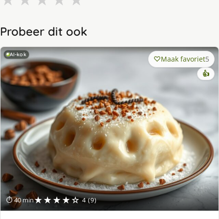
Probeer dit ook
AI-kok
Maak favoriet
5
👍
★★★★☆
⏱ 40 min
4 (9)