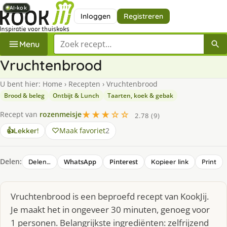
AI-kok
AI-kok
AI-kok
AI-kok
AI-kok
AI-kok
AI-kok
AI-kok
Inloggen
Registreren
Zoek een recept
Menu
Vruchtenbrood
U bent hier:
Home
›
Recepten
›
Vruchtenbrood
Brood & beleg
Ontbijt & Lunch
Taarten, koek & gebak
★★★☆☆
Recept van
rozenmeisje
2.78 (9)
Maak favoriet
2
👍
Lekker!
Delen:
WhatsApp
Pinterest
Delen…
Kopieer link
Print
Vruchtenbrood is een beproefd recept van KookJij.
Je maakt het in ongeveer 30 minuten, genoeg voor
1 personen. Belangrijkste ingrediënten: zelfrijzend