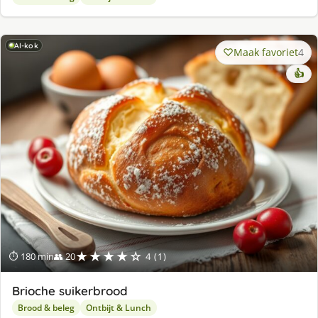
AI-kok
Maak favoriet
4
👍
★★★★☆
⏱ 180 min
👥 20
4 (1)
Brioche suikerbrood
Brood & beleg
Ontbijt & Lunch