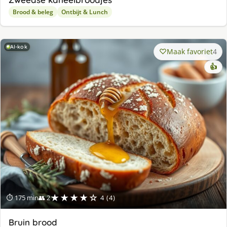
Brood & beleg
Ontbijt & Lunch
AI-kok
Maak favoriet
4
👍
★★★★☆
⏱ 175 min
👥 2
4 (4)
Bruin brood