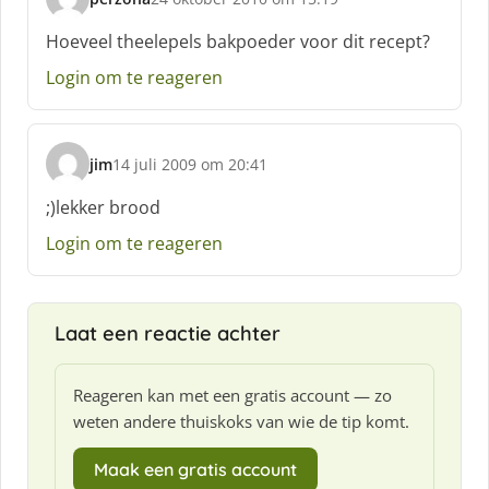
s
c
Hoeveel theelepels bakpoeder voor dit recept?
h
Login om te reageren
r
e
e
f
jim
14 juli 2009 om 20:41
:
s
c
;)lekker brood
h
Login om te reageren
r
e
e
f
Laat een reactie achter
:
Reageren kan met een gratis account — zo
weten andere thuiskoks van wie de tip komt.
Maak een gratis account