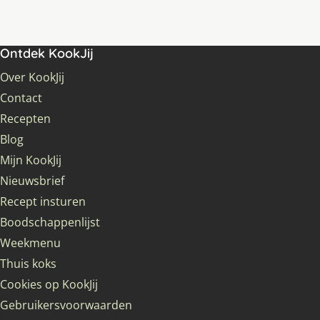
Ontdek KookJij
Over KookJij
Contact
Recepten
Blog
Mijn KookJij
Nieuwsbrief
Recept insturen
Boodschappenlijst
Weekmenu
Thuis koks
Cookies op KookJij
Gebruikersvoorwaarden