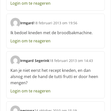
f
Login om te reageren
:
Irmgard
18 februari 2013 om 19:56
s
c
Ik bedoel kneden met de broodbakmachine.
h
Login om te reageren
r
e
e
f
Irmgard Segerink
18 februari 2013 om 14:43
:
s
c
Kan je niet eerst het recept kneden, en dan
h
alsnog met de hand de tutti frutti er door heen
r
mengen?
e
e
Login om te reageren
f
:
perzona
24 oktober 2010 om 15:19