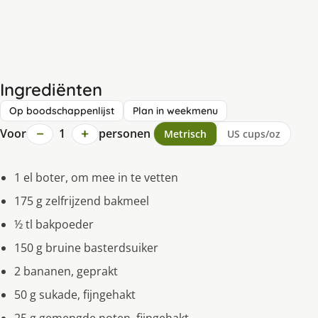
Ingrediënten
Op boodschappenlijst
Plan in weekmenu
−
+
Voor
1
personen
Metrisch
US cups/oz
1 el boter, om mee in te vetten
175 g zelfrijzend bakmeel
½ tl bakpoeder
150 g bruine basterdsuiker
2 bananen, geprakt
50 g sukade, fijngehakt