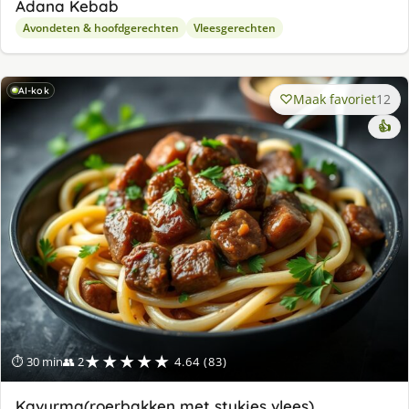
Adana Kebab
Avondeten & hoofdgerechten
Vleesgerechten
AI-kok
Maak favoriet
12
👍
★★★★★
⏱ 30 min
👥 2
4.64 (83)
Kavurma(roerbakken met stukjes vlees)