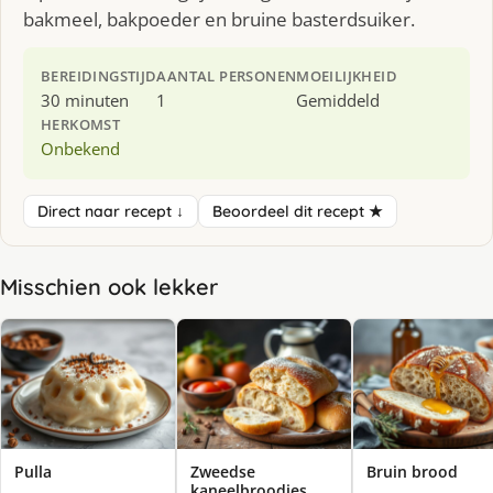
bakmeel, bakpoeder en bruine basterdsuiker.
BEREIDINGSTIJD
AANTAL PERSONEN
MOEILIJKHEID
30 minuten
1
Gemiddeld
HERKOMST
Onbekend
Direct naar recept ↓
Beoordeel dit recept ★
Misschien ook lekker
Pulla
Zweedse
Bruin brood
kaneelbroodjes