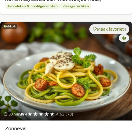
Avondeten & hoofdgerechten
Vleesgerechten
AI-kok
Maak favoriet
4
👍
★★★★★
⏱ 30 min
👥 4
4.63 (78)
Zonnevis