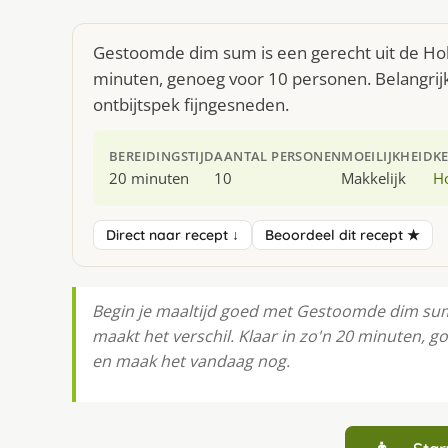
Gestoomde dim sum is een gerecht uit de Hol
minuten, genoeg voor 10 personen. Belangrijks
ontbijtspek fijngesneden.
BEREIDINGSTIJD
AANTAL PERSONEN
MOEILIJKHEID
K
20 minuten
10
Makkelijk
H
Direct naar recept ↓
Beoordeel dit recept ★
Begin je maaltijd goed met Gestoomde dim sum.
maakt het verschil. Klaar in zo'n 20 minuten, g
en maak het vandaag nog.