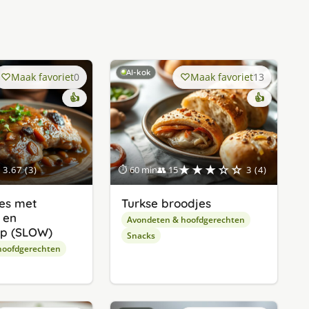
AI-kok
Maak favoriet
0
Maak favoriet
13
👍
👍
★★★☆☆
3.67 (3)
⏱ 60 min
👥 15
3 (4)
es met
Turkse broodjes
 en
Avondeten & hoofdgerechten
ap (SLOW)
Snacks
hoofdgerechten