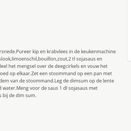
oorsnede.Pureer kip en krabvlees in de keukenmachine
look,limoenschil,bouillon,zout,2 tl sojasaus en
deel het mengsel over de deegcirkels en vouw het
n goed op elkaar.Zet een stoommand op een pan met
 bodem van de stoommand.Leg de dimsum op de lente
d water.Meng voor de saus 1 dl sojasaus met
 bij de dim sum.