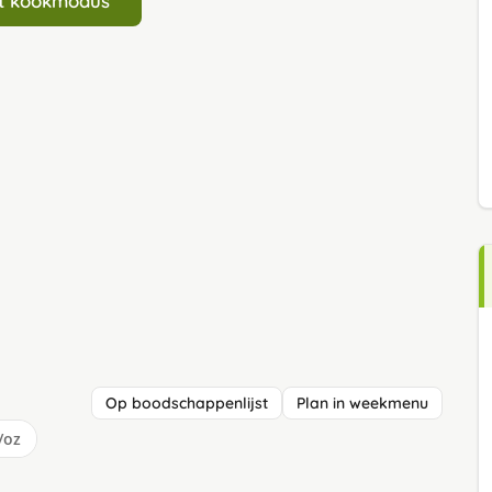
art kookmodus
Op boodschappenlijst
Plan in weekmenu
/oz