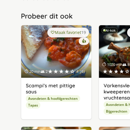
Probeer dit ook
AI-kok
Maak favoriet
19
👍
⏱ 1020 min
👥 8
★★★★☆
★★★★☆
⏱ 20 min
👥 2
4 (6)
Scampi’s met pittige
Varkensvle
saus
kweeperen
vruchtens
Avondeten & hoofdgerechten
Avondeten & 
Tapas
Bijgerechten