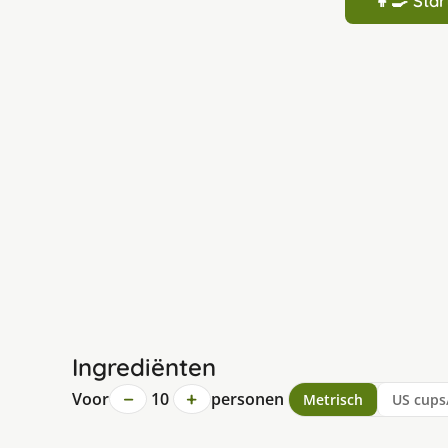
👩‍🍳 St
Ingrediënten
−
+
Voor
10
personen
Metrisch
US cups