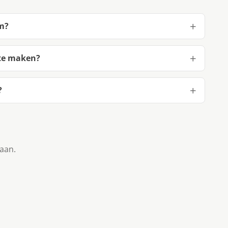
m?
te maken?
?
taan.