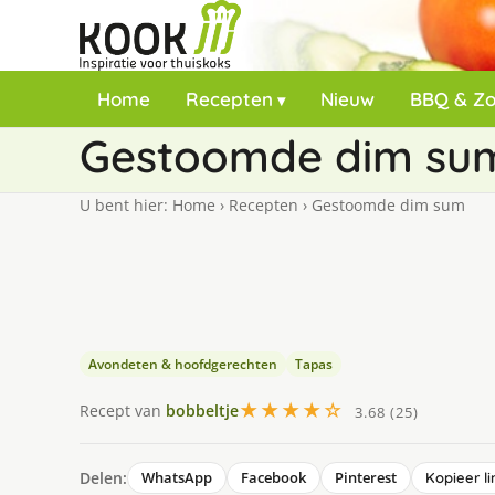
Home
Recepten
Nieuw
BBQ & Z
Gestoomde dim su
U bent hier:
Home
›
Recepten
›
Gestoomde dim sum
Avondeten & hoofdgerechten
Tapas
★★★★☆
Recept van
bobbeltje
3.68 (25)
Delen:
WhatsApp
Facebook
Pinterest
Kopieer li