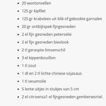
20 wontonvellen
125 gr kipfilet
125 gr krabvlees uit blik of gekookte garnalen
20 gr ontbijtspek fijngesneden
2 el fijn gesneden peterselie
2 el fijn gesneden bieslook
2 tl geraspte limoenschil
3 el kippenbouillon
1 tl zout
1 dl en 2 tl lichte chinese sojasaus
1 tl sesamolie
5 lente uitjes in stukjes van 5 cm
2 el citroensa1 el fijngesneden gemberwortel.