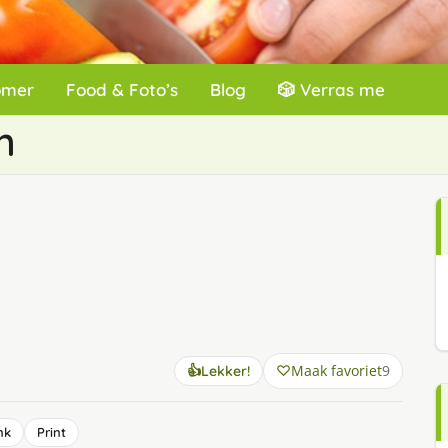
omer
Food & Foto’s
Blog
🎲 Verras me
m
Maak favoriet
9
👍
Lekker!
nk
Print