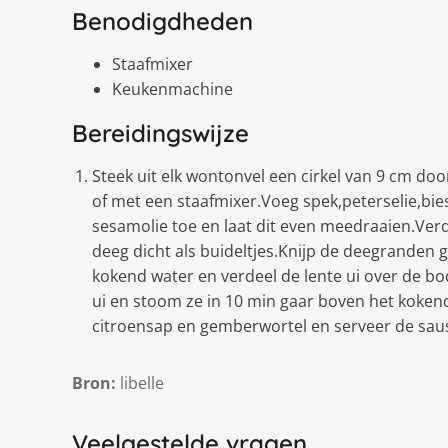
Benodigdheden
Staafmixer
Keukenmachine
Bereidingswijze
Steek uit elk wontonvel een cirkel van 9 cm d
of met een staafmixer.Voeg spek,peterselie,bies
sesamolie toe en laat dit even meedraaien.Ver
deeg dicht als buideltjes.Knijp de deegrande
kokend water en verdeel de lente ui over de
ui en stoom ze in 10 min gaar boven het koken
citroensap en gemberwortel en serveer de saus
Bron:
libelle
Veelgestelde vragen