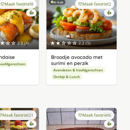
AI-kok
Maak favoriet
8
Maak favoriet
2
👍
👍
⏱ 15 min
👥 2
★☆☆
★★☆☆☆
2.5 (6)
2.2 (5)
andaise
Broodje avocado met
surimi en perzik
hoofdgerechten
Avondeten & hoofdgerechten
Ontbijt & Lunch
Maak favoriet
21
Maak favoriet
6
👍
👍