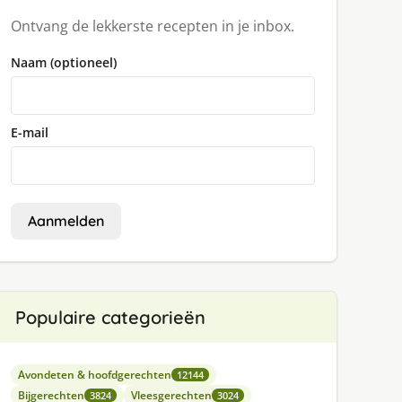
Ontvang de lekkerste recepten in je inbox.
Naam (optioneel)
E-mail
Aanmelden
Populaire categorieën
Avondeten & hoofdgerechten
12144
Bijgerechten
Vleesgerechten
3824
3024