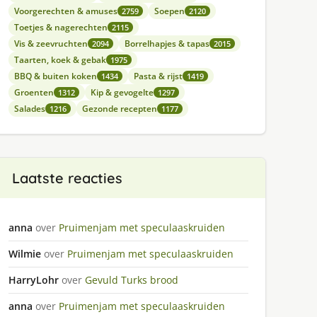
Voorgerechten & amuses
Soepen
2759
2120
Toetjes & nagerechten
2115
Vis & zeevruchten
Borrelhapjes & tapas
2094
2015
Taarten, koek & gebak
1975
BBQ & buiten koken
Pasta & rijst
1434
1419
Groenten
Kip & gevogelte
1312
1297
Salades
Gezonde recepten
1216
1177
Laatste reacties
anna
over
Pruimenjam met speculaaskruiden
Wilmie
over
Pruimenjam met speculaaskruiden
HarryLohr
over
Gevuld Turks brood
anna
over
Pruimenjam met speculaaskruiden