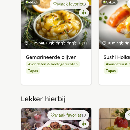
AI-kok
AI-kok
Maak favoriet
3
👍
★☆☆☆☆
★★
⏱ 30 min
👥 10
1 (1)
⏱ 30 min
Gemarineerde olijven
Sushi Holl
Avondeten & hoofdgerechten
Avondeten & 
Tapas
Tapas
Lekker hierbij
Maak favoriet
10
👍