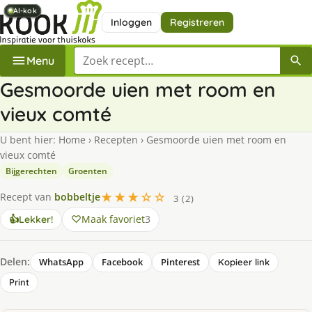
AI-kok
AI-kok
AI-kok
AI-kok
AI-kok
AI-kok
Inloggen
Registreren
Zoek een recept
Menu
Gesmoorde uien met room en
vieux comté
U bent hier:
Home
›
Recepten
›
Gesmoorde uien met room en
vieux comté
Bijgerechten
Groenten
★★★☆☆
Recept van
bobbeltje
3 (2)
Maak favoriet
3
👍
Lekker!
Delen:
WhatsApp
Facebook
Pinterest
Kopieer link
Print