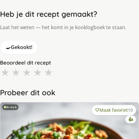
Heb je dit recept gemaakt?
Laat het weten — het komt in je kooklogboek te staan.
🍳
Gekookt!
Beoordeel dit recept
★
★
★
★
★
Probeer dit ook
AI-kok
Maak favoriet
10
👍