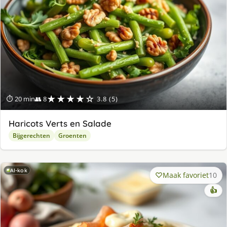
★★★★☆
⏱ 20 min
👥 8
3.8 (5)
Haricots Verts en Salade
Bijgerechten
Groenten
AI-kok
Maak favoriet
10
👍