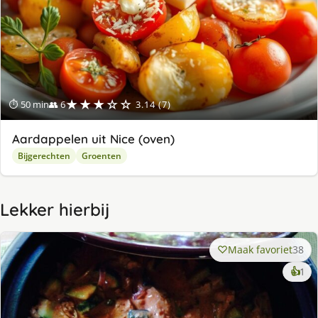
★★★☆☆
⏱ 50 min
👥 6
3.14 (7)
Aardappelen uit Nice (oven)
Bijgerechten
Groenten
Lekker hierbij
Maak favoriet
38
ke
👍
1
lek
ge