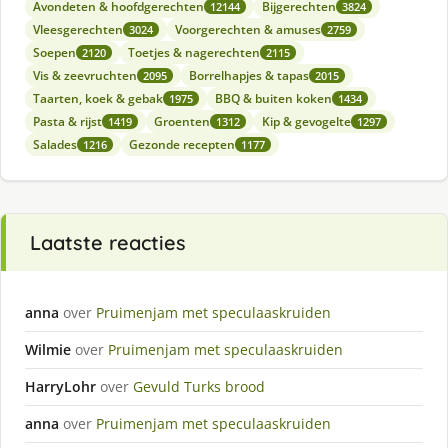
Avondeten & hoofdgerechten
Bijgerechten
12144
3824
Vleesgerechten
Voorgerechten & amuses
3024
2759
Soepen
Toetjes & nagerechten
2120
2115
Vis & zeevruchten
Borrelhapjes & tapas
2095
2015
Taarten, koek & gebak
BBQ & buiten koken
1975
1434
Pasta & rijst
Groenten
Kip & gevogelte
1419
1312
1297
Salades
Gezonde recepten
1216
1177
Laatste reacties
anna
over
Pruimenjam met speculaaskruiden
Wilmie
over
Pruimenjam met speculaaskruiden
HarryLohr
over
Gevuld Turks brood
anna
over
Pruimenjam met speculaaskruiden