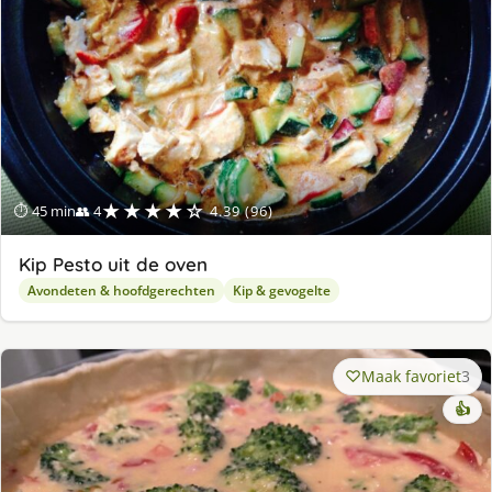
★★★★☆
⏱ 45 min
👥 4
4.39 (96)
Kip Pesto uit de oven
Avondeten & hoofdgerechten
Kip & gevogelte
Maak favoriet
3
👍