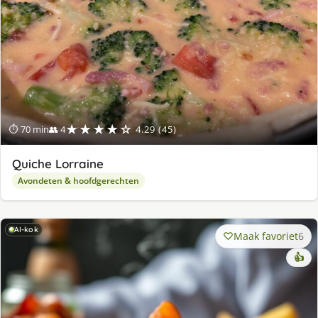
★★★★☆
⏱ 70 min
👥 4
4.29 (45)
Quiche Lorraine
Avondeten & hoofdgerechten
AI-kok
Maak favoriet
6
👍