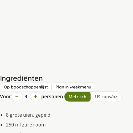
Ingrediënten
Op boodschappenlijst
Plan in weekmenu
−
+
Voor
4
personen
Metrisch
US cups/oz
8 grote uien, gepeld
250 ml zure room