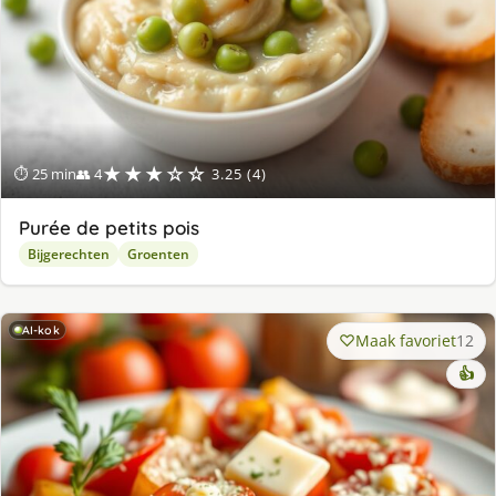
★★★☆☆
⏱ 25 min
👥 4
3.25 (4)
Purée de petits pois
Bijgerechten
Groenten
AI-kok
Maak favoriet
12
👍