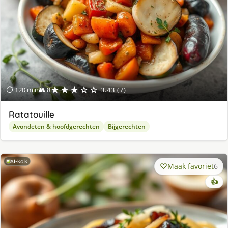
★★★☆☆
⏱ 120 min
👥 8
3.43 (7)
Ratatouille
Avondeten & hoofdgerechten
Bijgerechten
AI-kok
Maak favoriet
6
👍