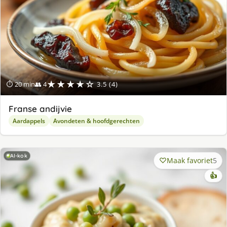
★★★★☆
⏱ 20 min
👥 4
3.5 (4)
Franse andijvie
Aardappels
Avondeten & hoofdgerechten
AI-kok
Maak favoriet
5
👍