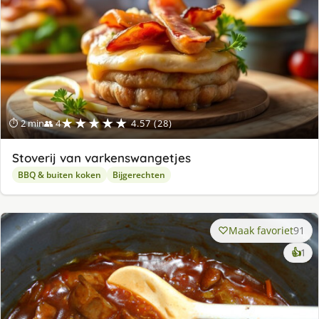
★★★★★
⏱ 2 min
👥 4
4.57 (28)
Stoverij van varkenswangetjes
BBQ & buiten koken
Bijgerechten
Maak favoriet
91
ke
👍
1
lek
ge