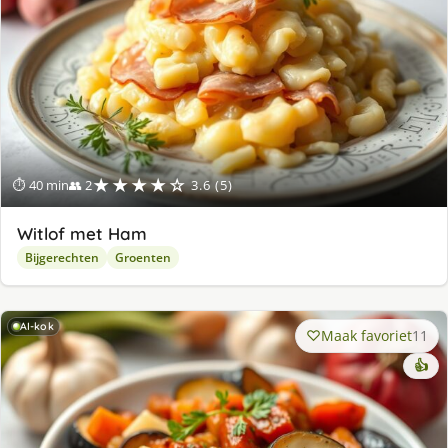
★★★★☆
⏱ 40 min
👥 2
3.6 (5)
Witlof met Ham
Bijgerechten
Groenten
AI-kok
Maak favoriet
11
👍