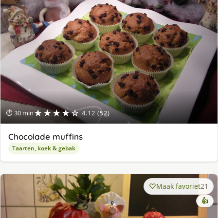
★★★★☆
⏱ 30 min
4.12 (52)
Chocolade muffins
Taarten, koek & gebak
Maak favoriet
21
👍