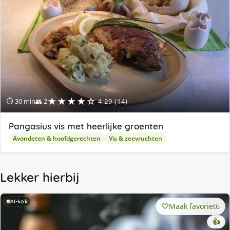
★★★★☆
⏱ 30 min
👥 2
4.29 (14)
Pangasius vis met heerlijke groenten
Avondeten & hoofdgerechten
Vis & zeevruchten
Lekker hierbij
AI-kok
Maak favoriet
6
👍