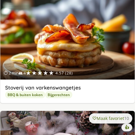
★★★★★
⏱ 2 min
👥 4
4.57 (28)
Stoverij van varkenswangetjes
BBQ & buiten koken
Bijgerechten
Maak favoriet
10
👍