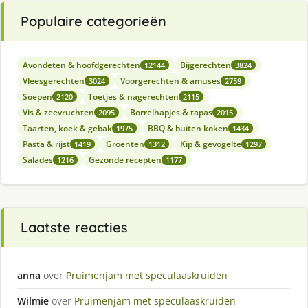
Populaire categorieën
Avondeten & hoofdgerechten
Bijgerechten
12144
3824
Vleesgerechten
Voorgerechten & amuses
3024
2759
Soepen
Toetjes & nagerechten
2120
2115
Vis & zeevruchten
Borrelhapjes & tapas
2095
2015
Taarten, koek & gebak
BBQ & buiten koken
1975
1434
Pasta & rijst
Groenten
Kip & gevogelte
1419
1312
1297
Salades
Gezonde recepten
1216
1177
Laatste reacties
anna
over
Pruimenjam met speculaaskruiden
Wilmie
over
Pruimenjam met speculaaskruiden