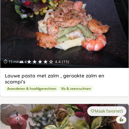
★★★★☆
⏱ 15 min
👥 4
4.4 (15)
Lauwe pasta met zalm , gerookte zalm en
scampi’s
Avondeten & hoofdgerechten
Vis & zeevruchten
Maak favoriet
5
👍