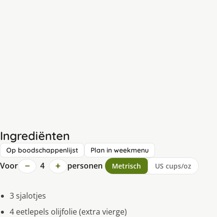
Ingrediënten
Op boodschappenlijst
Plan in weekmenu
−
+
Voor
4
personen
Metrisch
US cups/oz
3 sjalotjes
4 eetlepels olijfolie (extra vierge)