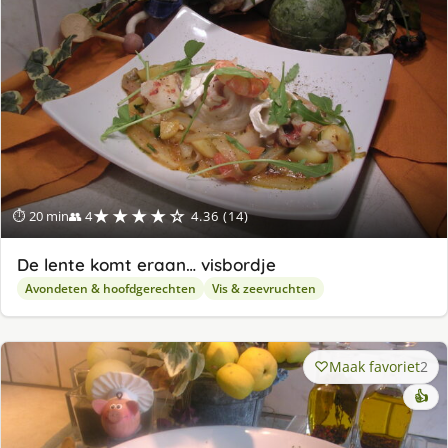
★★★★☆
⏱ 20 min
👥 4
4.36 (14)
De lente komt eraan… visbordje
Avondeten & hoofdgerechten
Vis & zeevruchten
Maak favoriet
2
👍