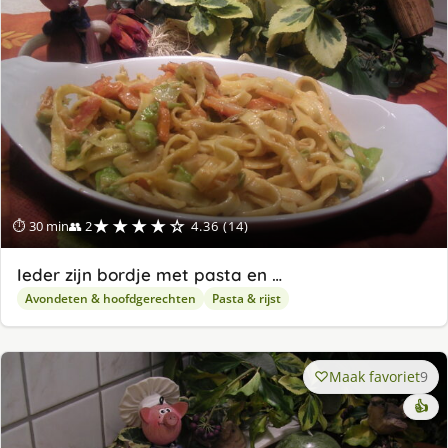
★★★★☆
⏱ 30 min
👥 2
4.36 (14)
Ieder zijn bordje met pasta en …
Avondeten & hoofdgerechten
Pasta & rijst
Maak favoriet
9
👍