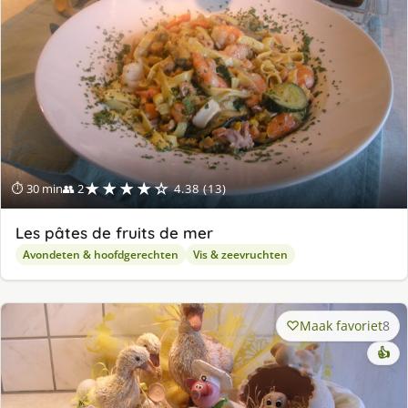
★★★★☆
⏱ 30 min
👥 2
4.38 (13)
Les pâtes de fruits de mer
Avondeten & hoofdgerechten
Vis & zeevruchten
Maak favoriet
8
👍