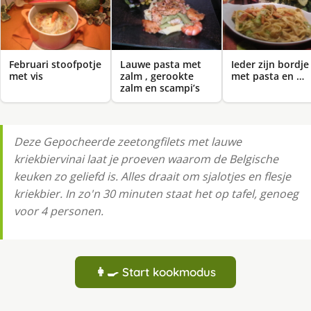
Februari stoofpotje
Lauwe pasta met
Ieder zijn bordje
met vis
zalm , gerookte
met pasta en …
zalm en scampi’s
Deze Gepocheerde zeetongfilets met lauwe
kriekbiervinai laat je proeven waarom de Belgische
keuken zo geliefd is. Alles draait om sjalotjes en flesje
kriekbier. In zo'n 30 minuten staat het op tafel, genoeg
voor 4 personen.
👩‍🍳 Start kookmodus