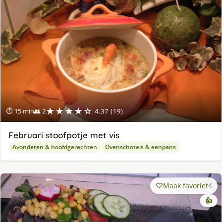
★★★★☆
⏱ 15 min
👥 2
4.37 (19)
Februari stoofpotje met vis
Avondeten & hoofdgerechten
Ovenschotels & eenpans
Maak favoriet
4
👍