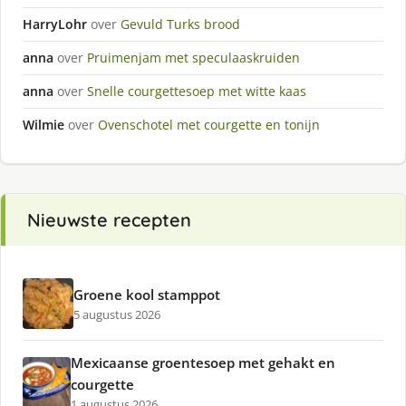
HarryLohr
over
Gevuld Turks brood
anna
over
Pruimenjam met speculaaskruiden
anna
over
Snelle courgettesoep met witte kaas
Wilmie
over
Ovenschotel met courgette en tonijn
Nieuwste recepten
Groene kool stamppot
5 augustus 2026
Mexicaanse groentesoep met gehakt en
courgette
1 augustus 2026