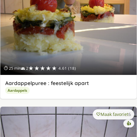
★★★★★
⏱ 25 min
👥 2
4.61 (18)
Aardappelpuree : feestelijk apart
Aardappels
Maak favoriet
6
👍