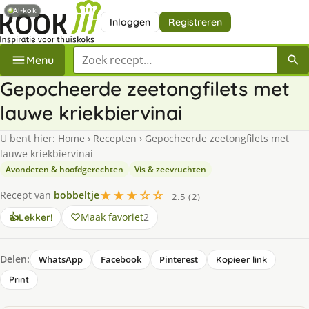
AI-kok
Inloggen
Registreren
Zoek een recept
Menu
Gepocheerde zeetongfilets met
lauwe kriekbiervinai
U bent hier:
Home
›
Recepten
›
Gepocheerde zeetongfilets met
lauwe kriekbiervinai
Avondeten & hoofdgerechten
Vis & zeevruchten
★★★☆☆
Recept van
bobbeltje
2.5 (2)
Maak favoriet
2
👍
Lekker!
Delen:
WhatsApp
Facebook
Pinterest
Kopieer link
Print