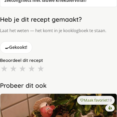
zeetongfilets met lauwe kriekbiervinai?
Heb je dit recept gemaakt?
Laat het weten — het komt in je kooklogboek te staan.
🍳
Gekookt!
Beoordeel dit recept
★
★
★
★
★
Probeer dit ook
Maak favoriet
19
👍