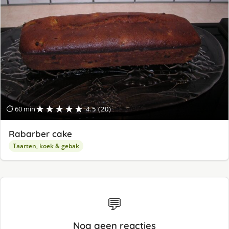
★★★★★
⏱ 60 min
4.5 (20)
Rabarber cake
Taarten, koek & gebak
💬
Nog geen reacties