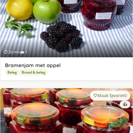
⏱ 20 min
👥 1
Bramenjam met appel
Beleg
Brood & beleg
Maak favoriet
0
👍