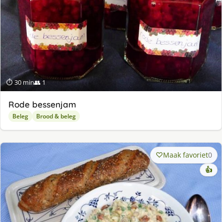
⏱ 30 min
👥 1
Rode bessenjam
Beleg
Brood & beleg
Maak favoriet
0
👍