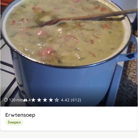
★★★★☆
⏱ 120 min
👥 4
4.42 (612)
Erwtensoep
Soepen