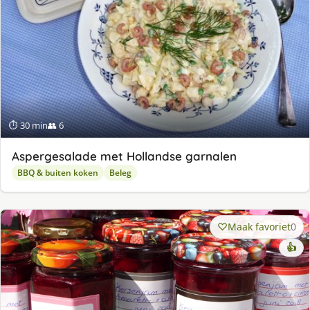
⏱ 30 min
👥 6
Aspergesalade met Hollandse garnalen
BBQ & buiten koken
Beleg
Maak favoriet
0
👍