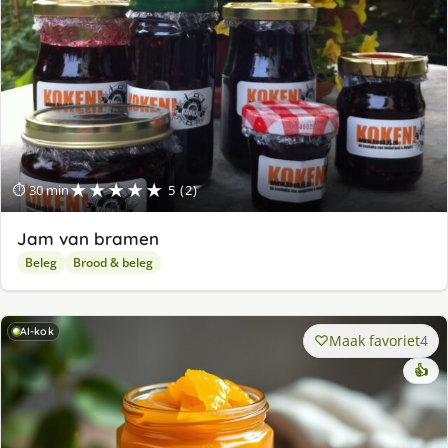
★★★★★
⏱ 30 min
5 (2)
Jam van bramen
Beleg
Brood & beleg
AI-kok
Maak favoriet
4
👍