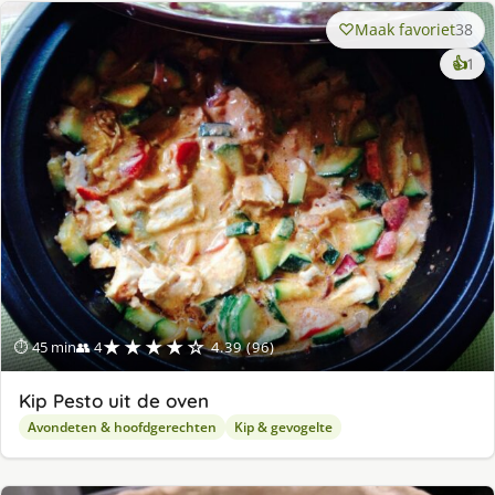
Maak favoriet
38
ke
👍
1
lek
ge
★★★★☆
⏱ 45 min
👥 4
4.39 (96)
Kip Pesto uit de oven
Avondeten & hoofdgerechten
Kip & gevogelte