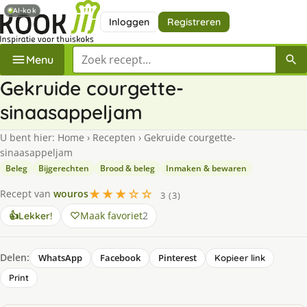
AI-kok
Inloggen
Registreren
Zoek een recept
Menu
Gekruide courgette-
sinaasappeljam
U bent hier:
Home
›
Recepten
›
Gekruide courgette-
sinaasappeljam
Beleg
Bijgerechten
Brood & beleg
Inmaken & bewaren
★★★☆☆
Recept van
wouros
3 (3)
Maak favoriet
2
👍
Lekker!
Delen:
WhatsApp
Facebook
Pinterest
Kopieer link
Print