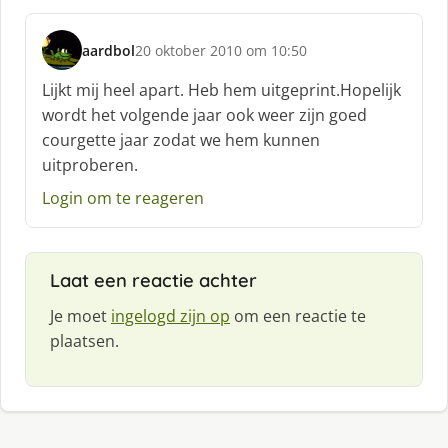
aardbol
20 oktober 2010 om 10:50
s
c
Lijkt mij heel apart. Heb hem uitgeprint.Hopelijk
h
wordt het volgende jaar ook weer zijn goed
r
courgette jaar zodat we hem kunnen
e
uitproberen.
e
f
Login om te reageren
:
Laat een reactie achter
Je moet
ingelogd zijn op
om een reactie te
plaatsen.