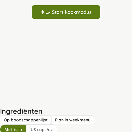
👩‍🍳 Start kookmodus
Ingrediënten
Op boodschappenlijst
Plan in weekmenu
Metrisch
US cups/oz