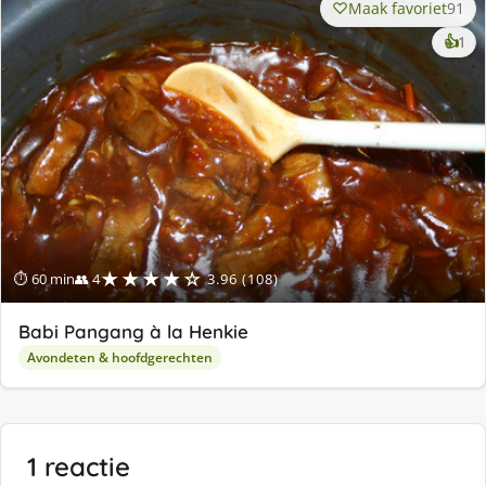
Maak favoriet
91
ke
👍
1
lek
ge
★★★★☆
⏱ 60 min
👥 4
3.96 (108)
Babi Pangang à la Henkie
Avondeten & hoofdgerechten
1 reactie