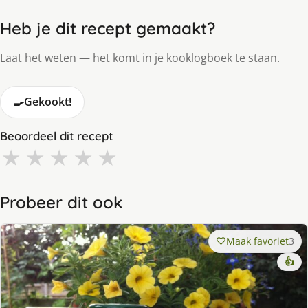
Heb je dit recept gemaakt?
Laat het weten — het komt in je kooklogboek te staan.
🍳
Gekookt!
Beoordeel dit recept
★
★
★
★
★
Probeer dit ook
Maak favoriet
3
👍