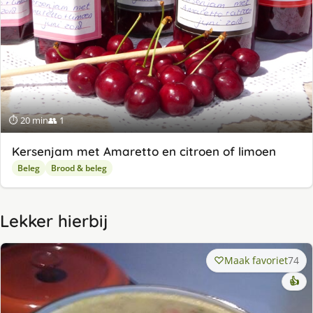
⏱ 20 min
👥 1
Kersenjam met Amaretto en citroen of limoen
Beleg
Brood & beleg
Lekker hierbij
Maak favoriet
74
👍