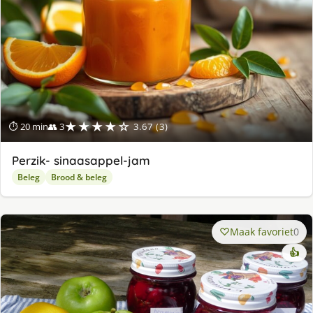
★★★★☆
⏱ 20 min
👥 3
3.67 (3)
Perzik- sinaasappel-jam
Beleg
Brood & beleg
Maak favoriet
0
👍