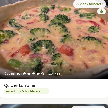
Maak favoriet
3
👍
★★★★☆
⏱ 70 min
👥 4
4.29 (45)
Quiche Lorraine
Avondeten & hoofdgerechten