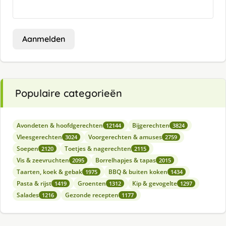
Aanmelden
Populaire categorieën
Avondeten & hoofdgerechten
Bijgerechten
12144
3824
Vleesgerechten
Voorgerechten & amuses
3024
2759
Soepen
Toetjes & nagerechten
2120
2115
Vis & zeevruchten
Borrelhapjes & tapas
2095
2015
Taarten, koek & gebak
BBQ & buiten koken
1975
1434
Pasta & rijst
Groenten
Kip & gevogelte
1419
1312
1297
Salades
Gezonde recepten
1216
1177