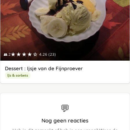
★★★★☆
👥 2
4.26 (23)
Dessert : Ijsje van de Fijnproever
IJs & sorbets
💬
Nog geen reacties