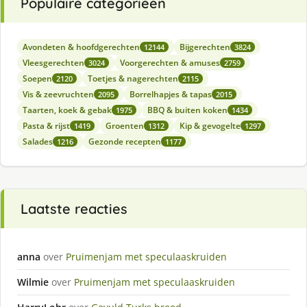
Populaire categorieën
Avondeten & hoofdgerechten
Bijgerechten
12144
3824
Vleesgerechten
Voorgerechten & amuses
3024
2759
Soepen
Toetjes & nagerechten
2120
2115
Vis & zeevruchten
Borrelhapjes & tapas
2095
2015
Taarten, koek & gebak
BBQ & buiten koken
1975
1434
Pasta & rijst
Groenten
Kip & gevogelte
1419
1312
1297
Salades
Gezonde recepten
1216
1177
Laatste reacties
anna
over
Pruimenjam met speculaaskruiden
Wilmie
over
Pruimenjam met speculaaskruiden