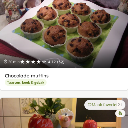
★★★★☆
⏱ 30 min
4.12 (52)
Chocolade muffins
Taarten, koek & gebak
Maak favoriet
21
👍