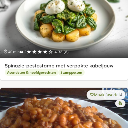
★★★★☆
⏱ 40 min
👥 2
4.38 (8)
Spinazie-pestostamp met verpakte kabeljauw
Avondeten & hoofdgerechten
Stamppotten
Maak favoriet
4
👍