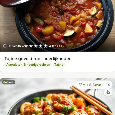
★★★★★
⏱ 60 min
👥 4
4.82 (11)
Tajine gevuld met heerlijkheden
Avondeten & hoofdgerechten
Tajine
AI-kok
Maak favoriet
14
👍