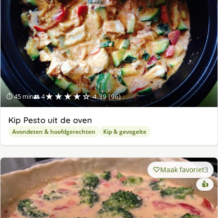
★★★★☆
⏱ 45 min
👥 4
4.39 (96)
Kip Pesto uit de oven
Avondeten & hoofdgerechten
Kip & gevogelte
Maak favoriet
3
👍