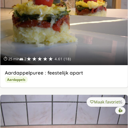
★★★★★
⏱ 25 min
👥 2
4.61 (18)
Aardappelpuree : feestelijk apart
Aardappels
Maak favoriet
6
👍