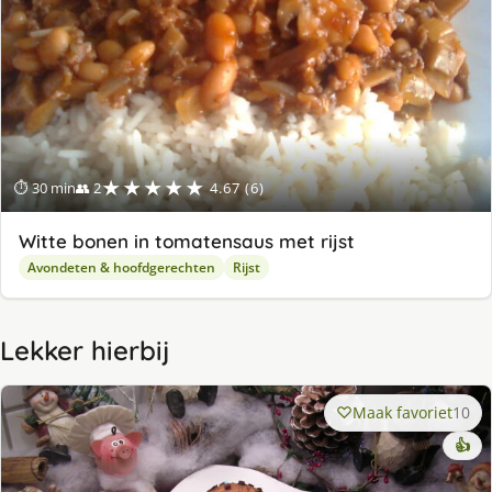
★★★★★
⏱ 30 min
👥 2
4.67 (6)
Witte bonen in tomatensaus met rijst
Avondeten & hoofdgerechten
Rijst
Lekker hierbij
Maak favoriet
10
👍