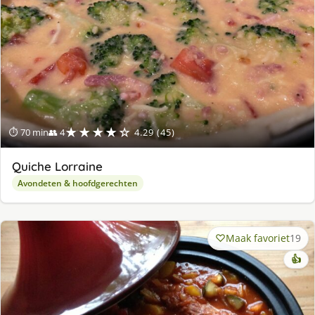
★★★★☆
⏱ 70 min
👥 4
4.29 (45)
Quiche Lorraine
Avondeten & hoofdgerechten
Maak favoriet
19
👍