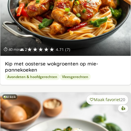
★★★★★
⏱ 40 min
👥 2
4.71 (7)
Kip met oosterse wokgroenten op mie-
pannekoeken
Avondeten & hoofdgerechten
Vleesgerechten
AI-kok
Maak favoriet
20
👍