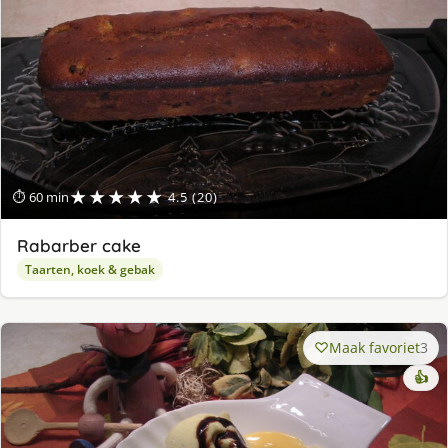
★★★★★
⏱ 60 min
4.5 (20)
Rabarber cake
Taarten, koek & gebak
Maak favoriet
3
👍