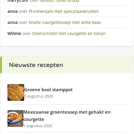
HarryLohr
over
Gevuld Turks brood
anna
over
Pruimenjam met speculaaskruiden
anna
over
Snelle courgettesoep met witte kaas
Wilmie
over
Ovenschotel met courgette en tonijn
Nieuwste recepten
Groene kool stamppot
5 augustus 2026
Mexicaanse groentesoep met gehakt en
courgette
1 augustus 2026