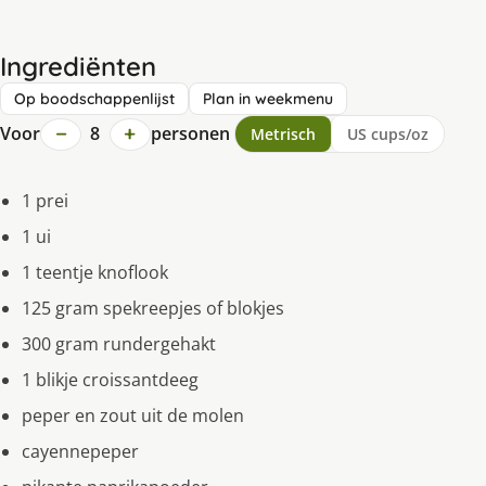
Ingrediënten
Op boodschappenlijst
Plan in weekmenu
−
+
Voor
8
personen
Metrisch
US cups/oz
1 prei
1 ui
1 teentje knoflook
125 gram spekreepjes of blokjes
300 gram rundergehakt
1 blikje croissantdeeg
peper en zout uit de molen
cayennepeper