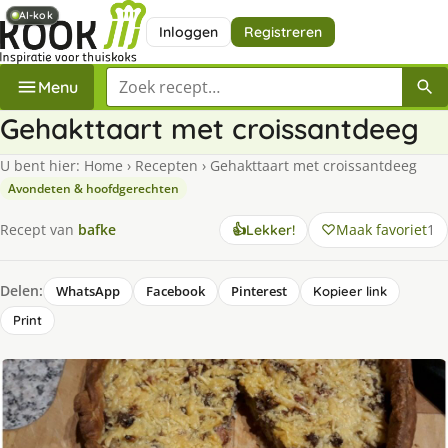
AI-kok
AI-kok
Inloggen
Registreren
Zoek een recept
Menu
Gehakttaart met croissantdeeg
U bent hier:
Home
›
Recepten
›
Gehakttaart met croissantdeeg
Avondeten & hoofdgerechten
Maak favoriet
1
Recept van
bafke
👍
Lekker!
Delen:
WhatsApp
Facebook
Pinterest
Kopieer link
Print