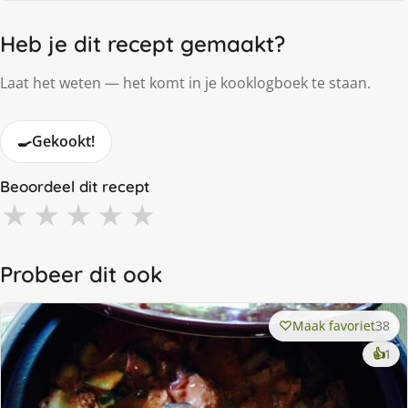
Heb je dit recept gemaakt?
Laat het weten — het komt in je kooklogboek te staan.
🍳
Gekookt!
Beoordeel dit recept
★
★
★
★
★
Probeer dit ook
Maak favoriet
38
ke
👍
1
lek
ge