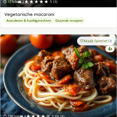
★★★★★
⏱ 15 min
👥 3
5 (3)
Vegetarische macaroni
Avondeten & hoofdgerechten
Gezonde recepten
Maak favoriet
18
👍
★★★★☆
⏱ 150 min
👥 4
3.88 (8)