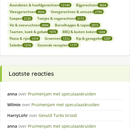
Avondeten & hoofdgerechten
Bijgerechten
12144
3824
Vleesgerechten
Voorgerechten & amuses
3024
2759
Soepen
Toetjes & nagerechten
2120
2115
Vis & zeevruchten
Borrelhapjes & tapas
2094
2015
Taarten, koek & gebak
BBQ & buiten koken
1975
1434
Pasta & rijst
Groenten
Kip & gevogelte
1419
1312
1297
Salades
Gezonde recepten
1216
1177
Laatste reacties
anna
over
Pruimenjam met speculaaskruiden
Wilmie
over
Pruimenjam met speculaaskruiden
HarryLohr
over
Gevuld Turks brood
anna
over
Pruimenjam met speculaaskruiden