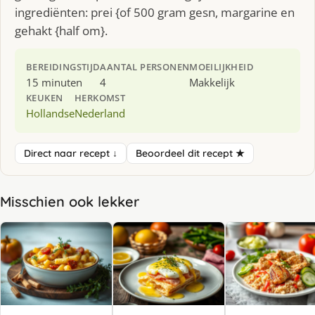
ingrediënten: prei {of 500 gram gesn, margarine en
gehakt {half om}.
BEREIDINGSTIJD
AANTAL PERSONEN
MOEILIJKHEID
15 minuten
4
Makkelijk
KEUKEN
HERKOMST
Hollandse
Nederland
Direct naar recept ↓
Beoordeel dit recept ★
Misschien ook lekker