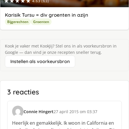
★★★★★
4.63 (63)
Karisik Tursu = div groenten in azijn
Bijgerechten
Groenten
Kook je vaker met KookJij? Stel ons in als voorkeursbron in
Google — dan vind je onze recepten sneller terug.
Instellen als voorkeursbron
3 reacties
Connie Hingert
27 april 2015 om 03:37
s
c
Heerlijk en gemakkelijk. Ik woon in California en
h