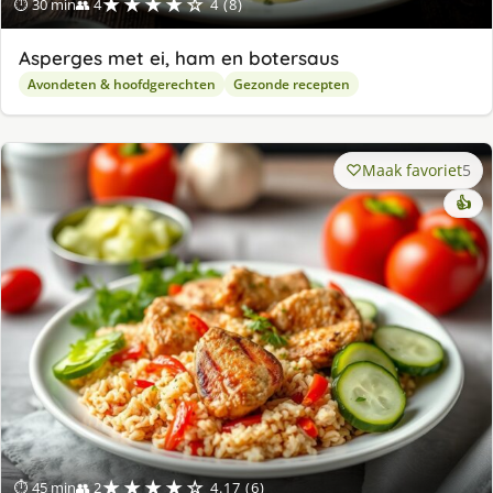
★★★★☆
⏱ 30 min
👥 4
4 (8)
Asperges met ei, ham en botersaus
Avondeten & hoofdgerechten
Gezonde recepten
Maak favoriet
5
👍
★★★★☆
⏱ 45 min
👥 2
4.17 (6)