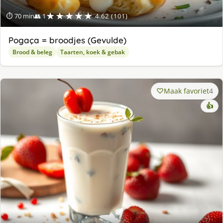
★★★★★
⏱ 70 min
👥 1
4.62 (101)
Pogaça = broodjes (Gevulde)
Brood & beleg
Taarten, koek & gebak
Maak favoriet
4
👍