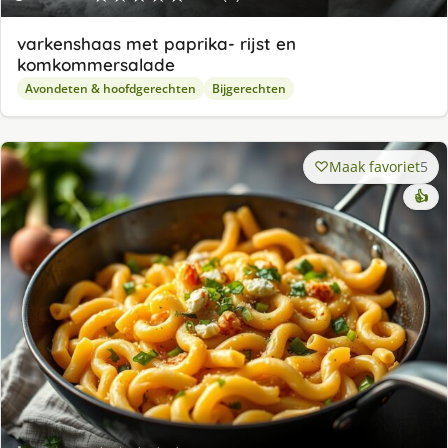
varkenshaas met paprika- rijst en
komkommersalade
Avondeten & hoofdgerechten
Bijgerechten
Maak favoriet
5
👍