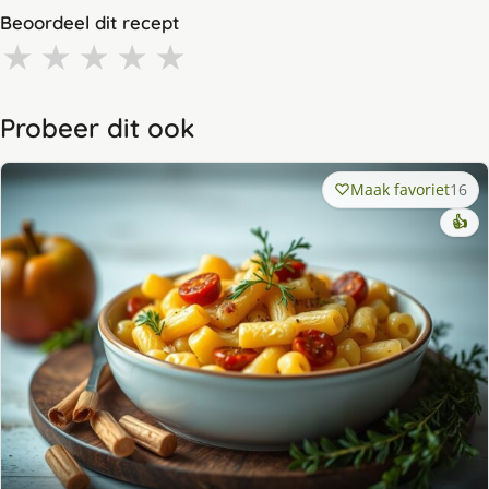
Beoordeel dit recept
★
★
★
★
★
Probeer dit ook
Maak favoriet
16
👍