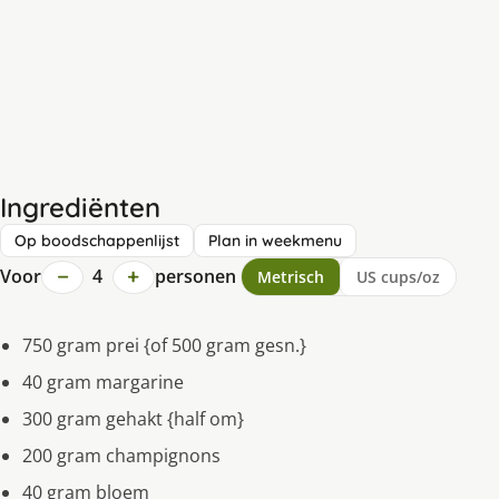
Ingrediënten
Op boodschappenlijst
Plan in weekmenu
−
+
Voor
4
personen
Metrisch
US cups/oz
750 gram prei {of 500 gram gesn.}
40 gram margarine
300 gram gehakt {half om}
200 gram champignons
40 gram bloem