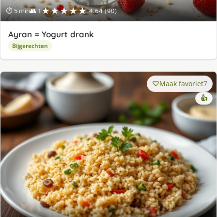
★★★★★
⏱ 5 min
👥 1
4.64 (90)
Ayran = Yogurt drank
Bijgerechten
Maak favoriet
7
👍