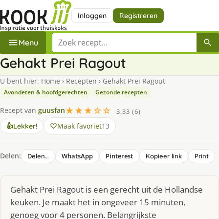
Inloggen
Registreren
Zoek een recept
Menu
Gehakt Prei Ragout
U bent hier:
Home
›
Recepten
›
Gehakt Prei Ragout
Avondeten & hoofdgerechten
Gezonde recepten
★★★☆☆
Recept van
guusfan
3.33 (6)
Maak favoriet
13
👍
Lekker!
Delen:
WhatsApp
Pinterest
Delen…
Kopieer link
Print
Gehakt Prei Ragout is een gerecht uit de Hollandse
keuken. Je maakt het in ongeveer 15 minuten,
genoeg voor 4 personen. Belangrijkste