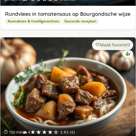
Rundvlees in tomatensaus op Bourgondische wijze
Avondeten & hoofdgerechten
Gezonde recepten
Maak favoriet
9
👍
★★★★☆
⏱ 150 min
👥 4
3.83 (6)