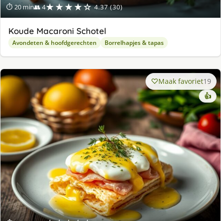
★★★★☆
⏱ 20 min
👥 4
4.37 (30)
Koude Macaroni Schotel
Avondeten & hoofdgerechten
Borrelhapjes & tapas
Maak favoriet
19
👍