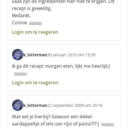
vaak zijn de ingredienten hier niet te krijgen. Dit
r
recept is geweldig.
e
Bedankt.
e
f
Connie
Melden
:
Login om te reageren
k_lotterman
30 januari 2010 om 13:39
s
c
Ik ga dit recept morgen eten, lijkt me heerlijk;)
h
Melden
r
e
Login om te reageren
e
f
:
k_lotterman
22 september 2009 om 20:16
s
c
Wat eet je hierbij? Gewoon een lekker
h
aardappeltje of iets van rijst of pasta???:)
Melden
r