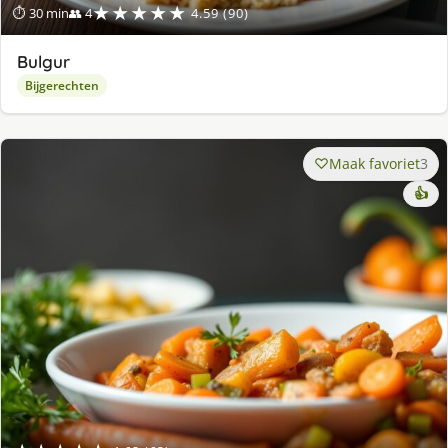
★★★★★
⏱ 30 min
👥 4
4.59 (90)
Bulgur
Bijgerechten
Maak favoriet
3
👍