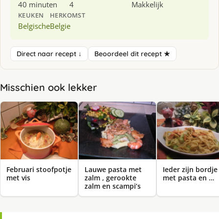
40 minuten
4
Makkelijk
KEUKEN
HERKOMST
Belgische
Belgie
Direct naar recept ↓
Beoordeel dit recept ★
Misschien ook lekker
Februari stoofpotje
Lauwe pasta met
Ieder zijn bordje
met vis
zalm , gerookte
met pasta en …
zalm en scampi’s