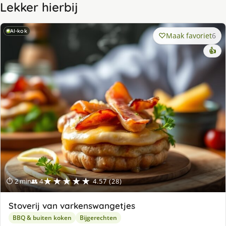
Lekker hierbij
AI-kok
Maak favoriet
6
👍
★★★★★
⏱ 2 min
👥 4
4.57 (28)
Stoverij van varkenswangetjes
BBQ & buiten koken
Bijgerechten