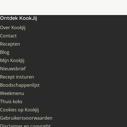
Ontdek KookJij
Over KookJij
Contact
Recepten
Blog
Mijn KookJij
Nieuwsbrief
Recept insturen
Boodschappenlijst
Weekmenu
Thuis koks
Cookies op KookJij
Gebruikersvoorwaarden
Disclaimer en copyright