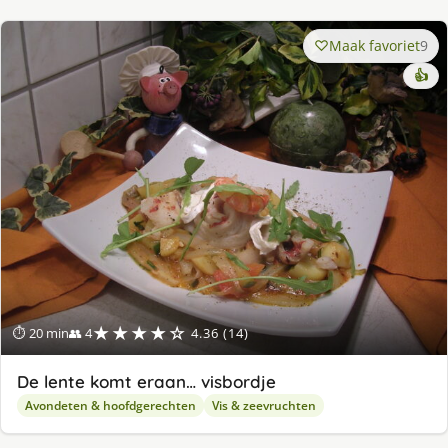
Maak favoriet
9
👍
★★★★☆
⏱ 20 min
👥 4
4.36 (14)
De lente komt eraan… visbordje
Avondeten & hoofdgerechten
Vis & zeevruchten