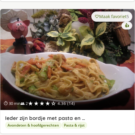
Maak favoriet
5
👍
★★★★☆
⏱ 30 min
👥 2
4.36 (14)
Ieder zijn bordje met pasta en …
Avondeten & hoofdgerechten
Pasta & rijst