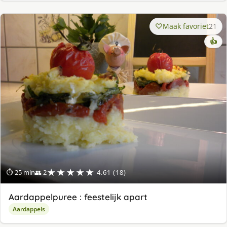
Maak favoriet
21
👍
★★★★★
⏱ 25 min
👥 2
4.61 (18)
Aardappelpuree : feestelijk apart
Aardappels