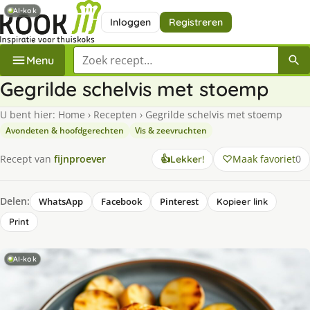
AI-kok
Inloggen
Registreren
Zoek een recept
Menu
Gegrilde schelvis met stoemp
U bent hier:
Home
›
Recepten
›
Gegrilde schelvis met stoemp
Avondeten & hoofdgerechten
Vis & zeevruchten
Maak favoriet
0
Recept van
fijnproever
👍
Lekker!
Delen:
WhatsApp
Facebook
Pinterest
Kopieer link
Print
AI-kok