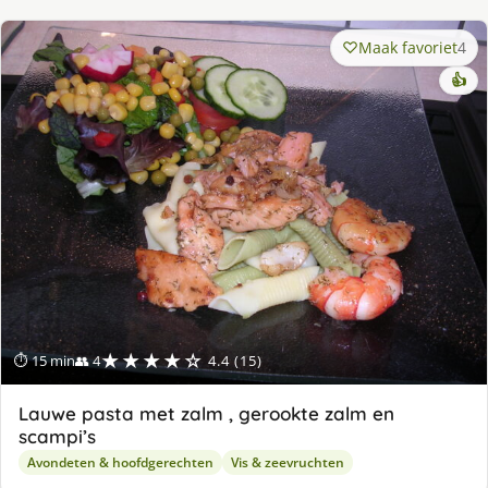
Maak favoriet
4
👍
★★★★☆
⏱ 15 min
👥 4
4.4 (15)
Lauwe pasta met zalm , gerookte zalm en
scampi’s
Avondeten & hoofdgerechten
Vis & zeevruchten