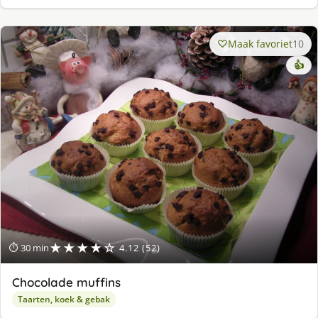
Maak favoriet
10
👍
★★★★☆
⏱ 30 min
4.12 (52)
Chocolade muffins
Taarten, koek & gebak