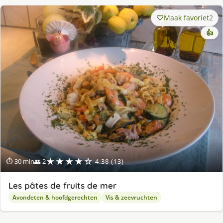
Maak favoriet
2
👍
★★★★☆
⏱ 30 min
👥 2
4.38 (13)
Les pâtes de fruits de mer
Avondeten & hoofdgerechten
Vis & zeevruchten