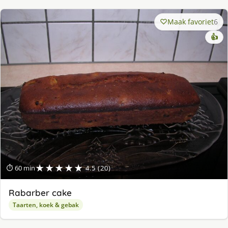
Maak favoriet
6
👍
★★★★★
⏱ 60 min
4.5 (20)
Rabarber cake
Taarten, koek & gebak