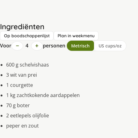
Ingrediënten
Op boodschappenlijst
Plan in weekmenu
−
+
Voor
4
personen
Metrisch
US cups/oz
600 g schelvishaas
3 wit van prei
1 courgette
1 kg zachtkokende aardappelen
70 g boter
2 eetlepels olijfolie
peper en zout