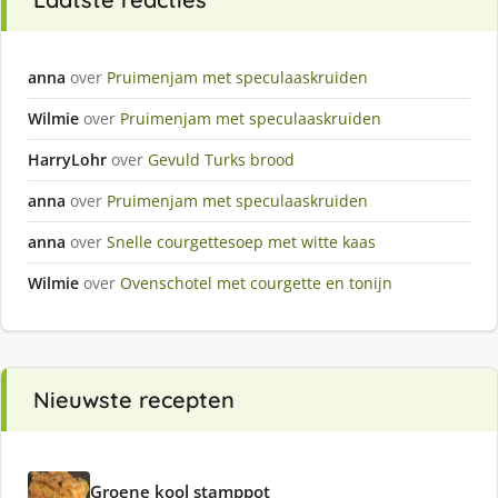
anna
over
Pruimenjam met speculaaskruiden
Wilmie
over
Pruimenjam met speculaaskruiden
HarryLohr
over
Gevuld Turks brood
anna
over
Pruimenjam met speculaaskruiden
anna
over
Snelle courgettesoep met witte kaas
Wilmie
over
Ovenschotel met courgette en tonijn
Nieuwste recepten
Groene kool stamppot