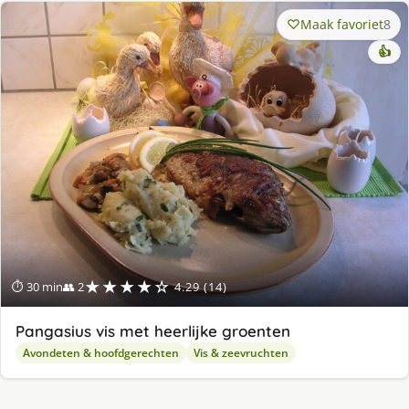
Maak favoriet
8
👍
★★★★☆
⏱ 30 min
👥 2
4.29 (14)
Pangasius vis met heerlijke groenten
Avondeten & hoofdgerechten
Vis & zeevruchten