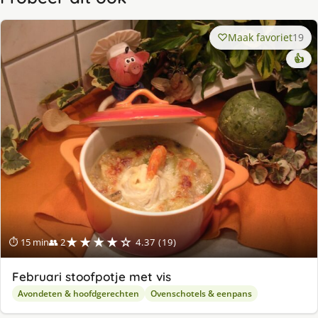
Maak favoriet
19
👍
★★★★☆
⏱ 15 min
👥 2
4.37 (19)
Februari stoofpotje met vis
Avondeten & hoofdgerechten
Ovenschotels & eenpans