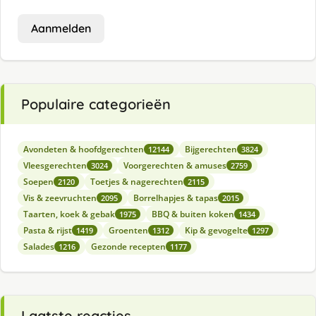
Aanmelden
Populaire categorieën
Avondeten & hoofdgerechten
Bijgerechten
12144
3824
Vleesgerechten
Voorgerechten & amuses
3024
2759
Soepen
Toetjes & nagerechten
2120
2115
Vis & zeevruchten
Borrelhapjes & tapas
2095
2015
Taarten, koek & gebak
BBQ & buiten koken
1975
1434
Pasta & rijst
Groenten
Kip & gevogelte
1419
1312
1297
Salades
Gezonde recepten
1216
1177
Laatste reacties