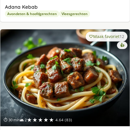
Adana Kebab
Avondeten & hoofdgerechten
Vleesgerechten
Maak favoriet
12
👍
★★★★★
⏱ 30 min
👥 2
4.64 (83)