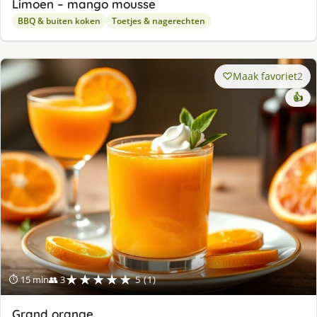
Limoen – mango mousse
BBQ & buiten koken
Toetjes & nagerechten
Maak favoriet
2
👍
★★★★★
⏱ 15 min
👥 3
5 (1)
Grand orange