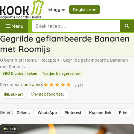
Inloggen
Registreren
Zoek een recept
Menu
Gegrilde geflambeerde Bananen
met Roomijs
U bent hier:
Home
›
Recepten
›
Gegrilde geflambeerde Bananen
met Roomijs
BBQ & buiten koken
Toetjes & nagerechten
★★★★★
Recept van
bertallers
5 (1)
Maak favoriet
6
👍
Lekker!
Delen:
WhatsApp
Pinterest
Delen…
Kopieer link
Print
AI-kok