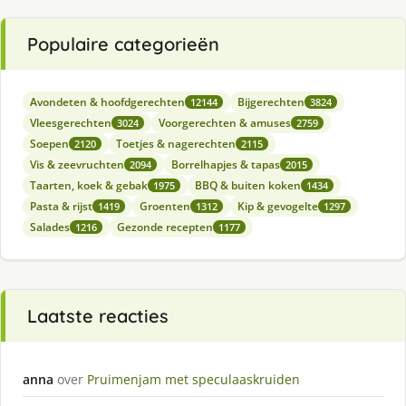
Populaire categorieën
Avondeten & hoofdgerechten
Bijgerechten
12144
3824
Vleesgerechten
Voorgerechten & amuses
3024
2759
Soepen
Toetjes & nagerechten
2120
2115
Vis & zeevruchten
Borrelhapjes & tapas
2094
2015
Taarten, koek & gebak
BBQ & buiten koken
1975
1434
Pasta & rijst
Groenten
Kip & gevogelte
1419
1312
1297
Salades
Gezonde recepten
1216
1177
Laatste reacties
anna
over
Pruimenjam met speculaaskruiden