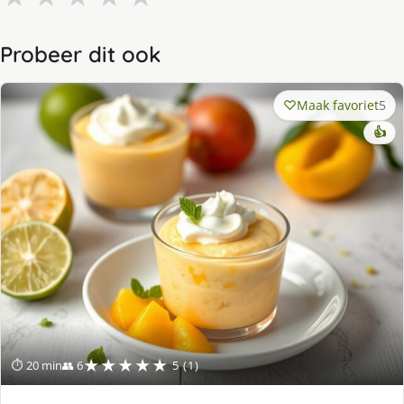
Probeer dit ook
Maak favoriet
5
👍
★★★★★
⏱ 20 min
👥 6
5 (1)