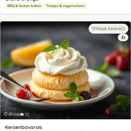
BBQ & buiten koken
Toetjes & nagerechten
Maak favoriet
2
👍
⏱ 60 min
👥 12
Kersenbavarois