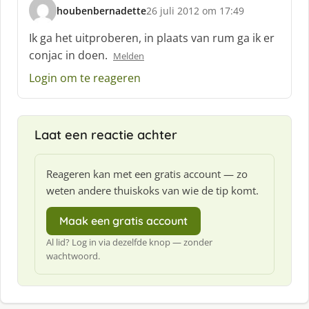
houbenbernadette
26 juli 2012 om 17:49
s
c
Ik ga het uitproberen, in plaats van rum ga ik er
h
conjac in doen.
Melden
r
e
Login om te reageren
e
f
:
Laat een reactie achter
Reageren kan met een gratis account — zo
weten andere thuiskoks van wie de tip komt.
Maak een gratis account
Al lid? Log in via dezelfde knop — zonder
wachtwoord.