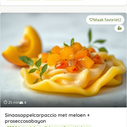
Maak favoriet
2
👍
⏱ 25 min
👥 4
Sinaasappelcarpaccio met meloen +
proseccosabayon