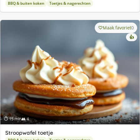
BBQ & buiten koken
Toetjes & nagerechten
Maak favoriet
0
👍
⏱ 15 min
👥 4
Stroopwafel toetje