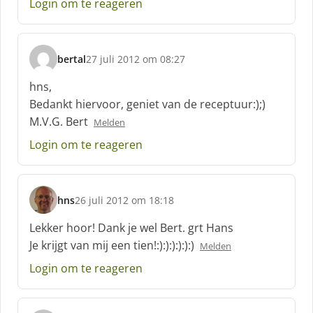
Login om te reageren
f
:
bertal
27 juli 2012 om 08:27
s
c
hns,
h
Bedankt hiervoor, geniet van de receptuur:);)
r
M.V.G. Bert
Melden
e
e
Login om te reageren
f
:
hns
26 juli 2012 om 18:18
s
c
Lekker hoor! Dank je wel Bert. grt Hans
h
Je krijgt van mij een tien!:):):):):):)
Melden
r
e
Login om te reageren
e
f
: