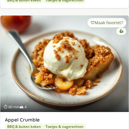
BBQ & buiten koken
Toetjes & nagerechten
Maak favoriet
7
👍
⏱ 60 min
👥 4
Appel Crumble
BBQ & buiten koken
Toetjes & nagerechten