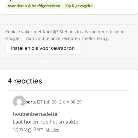
Avondeten & hoofdgerechten
Kip & gevogelte
Kook je vaker met KookJij? Stel ons in als voorkeursbron in
Google — dan vind je onze recepten sneller terug.
Instellen als voorkeursbron
4 reacties
bertal
27 juli 2012 om 08:29
s
c
houbenbernadette,
h
Laat horen hoe het smaakte.
r
:);)m.v.g. Bert
Melden
e
e