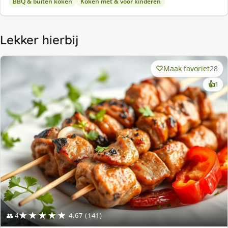
BBQ & buiten koken
Koken met & voor kinderen
Lekker hierbij
Maak favoriet
28
ke
👍
1
lek
ge
★★★★★
👥 4
4.67 (141)