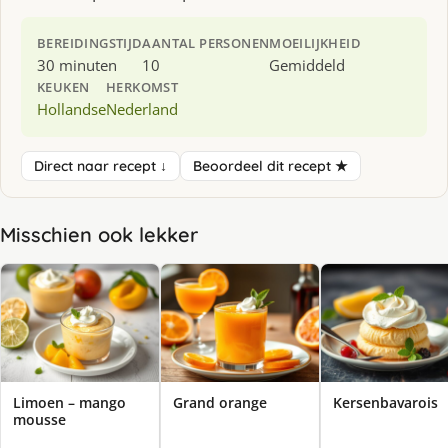
BEREIDINGSTIJD
AANTAL PERSONEN
MOEILIJKHEID
30 minuten
10
Gemiddeld
KEUKEN
HERKOMST
Hollandse
Nederland
Direct naar recept ↓
Beoordeel dit recept ★
Misschien ook lekker
Limoen – mango
Grand orange
Kersenbavarois
mousse