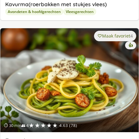
Kavurma(roerbakken met stukjes vlees)
Avondeten & hoofdgerechten
Vleesgerechten
Maak favoriet
4
👍
★★★★★
⏱ 30 min
👥 4
4.63 (78)