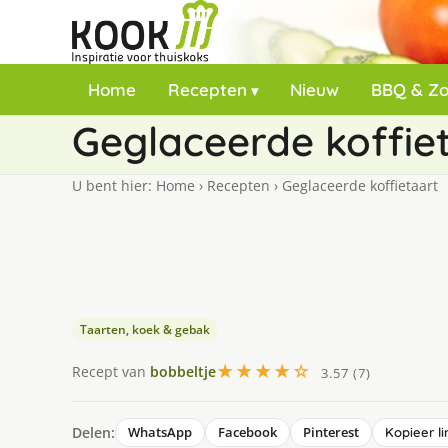
Home
Recepten
Nieuw
BBQ & Z
Geglaceerde koffie
U bent hier:
Home
›
Recepten
›
Geglaceerde koffietaart
Taarten, koek & gebak
★★★★☆
Recept van
bobbeltje
3.57 (7)
Delen:
WhatsApp
Facebook
Pinterest
Kopieer li