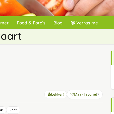
omer
Food & Foto’s
Blog
🎲 Verras me
taart
Maak favoriet
7
👍
Lekker!
nk
Print