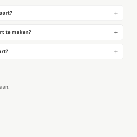
aart?
art te maken?
art?
taan.