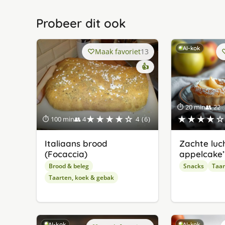
Probeer dit ook
AI-kok
Maak favoriet
13
👍
⏱ 20 min
👥 22
★★★★☆
★★★★☆
⏱ 100 min
👥 4
4 (6)
Italiaans brood
Zachte luc
(Focaccia)
appelcake’
Brood & beleg
Snacks
Taar
Taarten, koek & gebak
AI-kok
AI-kok