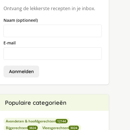
Ontvang de lekkerste recepten in je inbox.
Naam (optioneel)
E-mail
Aanmelden
Populaire categorieën
Avondeten & hoofdgerechten
12144
Bijgerechten
Vleesgerechten
3824
3024