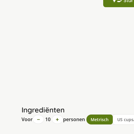
👩‍🍳 St
Ingrediënten
−
+
Voor
10
personen
Metrisch
US cups