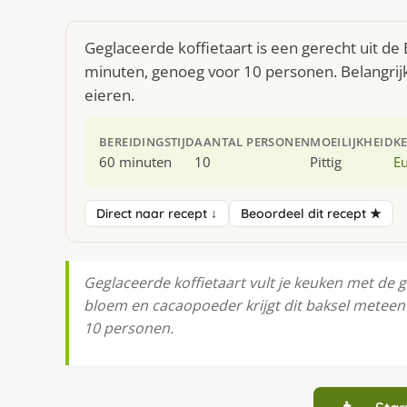
Geglaceerde koffietaart is een gerecht uit d
minuten, genoeg voor 10 personen. Belangrij
eieren.
BEREIDINGSTIJD
AANTAL PERSONEN
MOEILIJKHEID
K
60 minuten
10
Pittig
E
Direct naar recept ↓
Beoordeel dit recept ★
Geglaceerde koffietaart vult je keuken met de 
bloem en cacaopoeder krijgt dit baksel meteen k
10 personen.