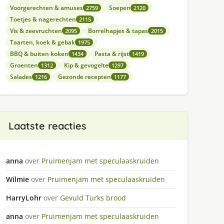
Voorgerechten & amuses
Soepen
2759
2120
Toetjes & nagerechten
2115
Vis & zeevruchten
Borrelhapjes & tapas
2095
2015
Taarten, koek & gebak
1975
BBQ & buiten koken
Pasta & rijst
1434
1419
Groenten
Kip & gevogelte
1312
1297
Salades
Gezonde recepten
1216
1177
Laatste reacties
anna
over
Pruimenjam met speculaaskruiden
Wilmie
over
Pruimenjam met speculaaskruiden
HarryLohr
over
Gevuld Turks brood
anna
over
Pruimenjam met speculaaskruiden