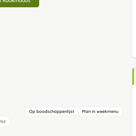
art kookmodus
Op boodschappenlijst
Plan in weekmenu
/oz