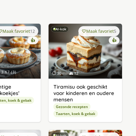
AI-kok
Maak favoriet
12
Maak favoriet
5
👍
👍
3.67 (3)
⏱ 30 min
👥 12
htige
Tiramisu ook geschikt
koekjes’
voor kinderen en oudere
mensen
ten, koek & gebak
Gezonde recepten
Taarten, koek & gebak
AI-kok