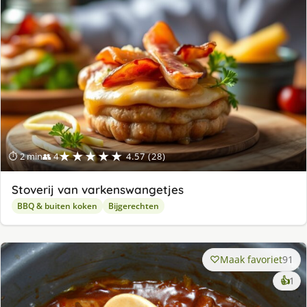
★★★★★
⏱ 2 min
👥 4
4.57 (28)
Stoverij van varkenswangetjes
BBQ & buiten koken
Bijgerechten
Maak favoriet
91
ke
👍
1
lek
ge