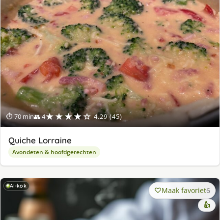
★★★★☆
⏱ 70 min
👥 4
4.29 (45)
Quiche Lorraine
Avondeten & hoofdgerechten
AI-kok
Maak favoriet
6
👍