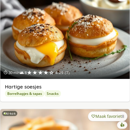
★★★★☆
⏱ 30 min
👥 8
4.29 (7)
Hartige soesjes
Borrelhapjes & tapas
Snacks
AI-kok
Maak favoriet
8
👍