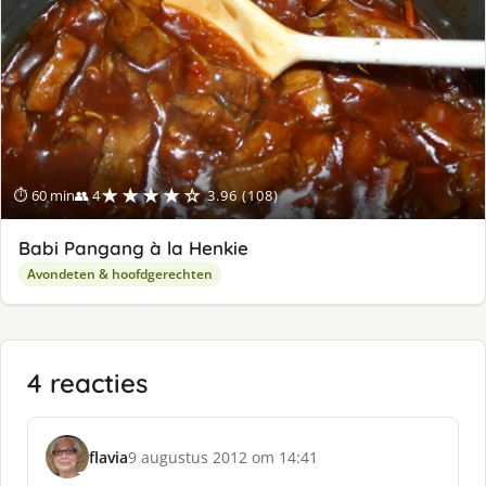
★★★★☆
⏱ 60 min
👥 4
3.96 (108)
Babi Pangang à la Henkie
Avondeten & hoofdgerechten
4 reacties
flavia
9 augustus 2012 om 14:41
s