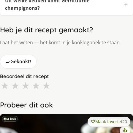
Uit welke keuken komt Gefrituurde
champignons?
Heb je dit recept gemaakt?
Laat het weten — het komt in je kooklogboek te staan.
🍳
Gekookt!
Beoordeel dit recept
★
★
★
★
★
Probeer dit ook
AI-kok
Maak favoriet
20
👍