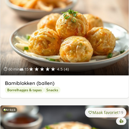
★★★★★
⏱ 60 min
👥 15
4.5 (4)
Bamiblokken (ballen)
Borrelhapjes & tapas
Snacks
AI-kok
Maak favoriet
19
👍