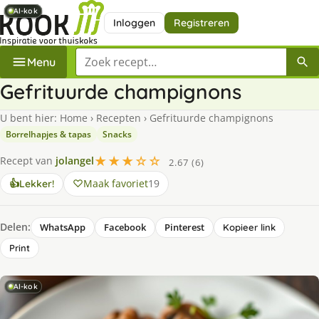
AI-kok
AI-kok
AI-kok
AI-kok
AI-kok
AI-kok
Inloggen
Registreren
Zoek een recept
Menu
Gefrituurde champignons
U bent hier:
Home
›
Recepten
›
Gefrituurde champignons
Borrelhapjes & tapas
Snacks
★★★☆☆
Recept van
jolangel
2.67 (6)
Maak favoriet
19
👍
Lekker!
Delen:
WhatsApp
Facebook
Pinterest
Kopieer link
Print
AI-kok