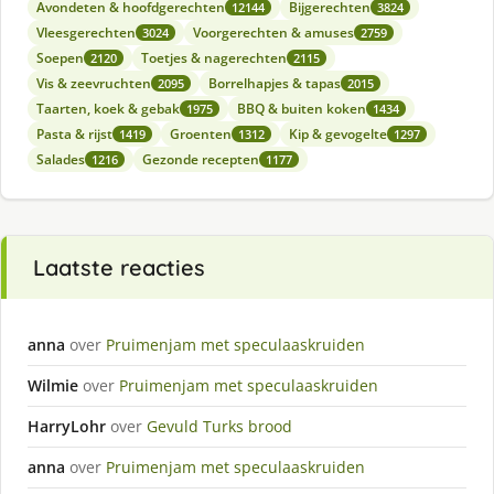
Avondeten & hoofdgerechten
Bijgerechten
12144
3824
Vleesgerechten
Voorgerechten & amuses
3024
2759
Soepen
Toetjes & nagerechten
2120
2115
Vis & zeevruchten
Borrelhapjes & tapas
2095
2015
Taarten, koek & gebak
BBQ & buiten koken
1975
1434
Pasta & rijst
Groenten
Kip & gevogelte
1419
1312
1297
Salades
Gezonde recepten
1216
1177
Laatste reacties
anna
over
Pruimenjam met speculaaskruiden
Wilmie
over
Pruimenjam met speculaaskruiden
HarryLohr
over
Gevuld Turks brood
anna
over
Pruimenjam met speculaaskruiden