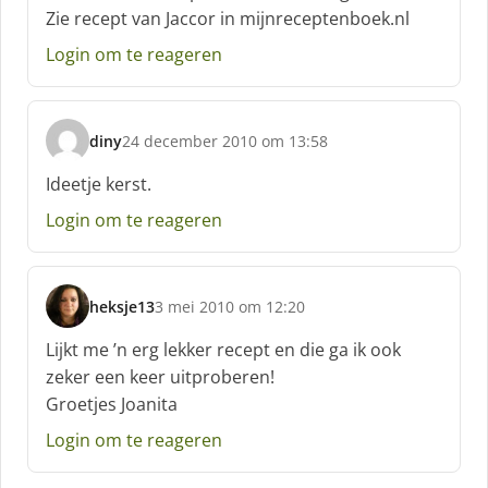
h
Zie recept van Jaccor in mijnreceptenboek.nl
r
e
Login om te reageren
e
f
:
diny
24 december 2010 om 13:58
s
c
Ideetje kerst.
h
Login om te reageren
r
e
e
f
heksje13
3 mei 2010 om 12:20
:
s
c
Lijkt me ’n erg lekker recept en die ga ik ook
h
zeker een keer uitproberen!
r
Groetjes Joanita
e
e
Login om te reageren
f
: