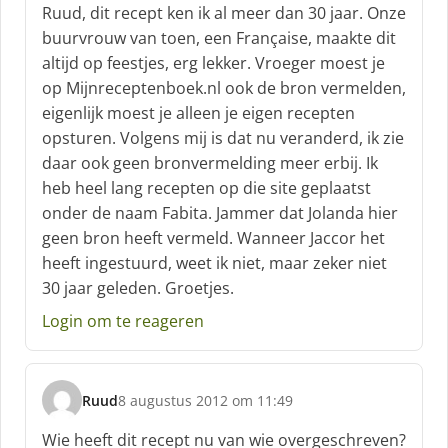
c
Ruud, dit recept ken ik al meer dan 30 jaar. Onze
h
buurvrouw van toen, een Française, maakte dit
r
altijd op feestjes, erg lekker. Vroeger moest je
e
op Mijnreceptenboek.nl ook de bron vermelden,
e
f
eigenlijk moest je alleen je eigen recepten
:
opsturen. Volgens mij is dat nu veranderd, ik zie
daar ook geen bronvermelding meer erbij. Ik
heb heel lang recepten op die site geplaatst
onder de naam Fabita. Jammer dat Jolanda hier
geen bron heeft vermeld. Wanneer Jaccor het
heeft ingestuurd, weet ik niet, maar zeker niet
30 jaar geleden. Groetjes.
Login om te reageren
Ruud
8 augustus 2012 om 11:49
s
c
Wie heeft dit recept nu van wie overgeschreven?