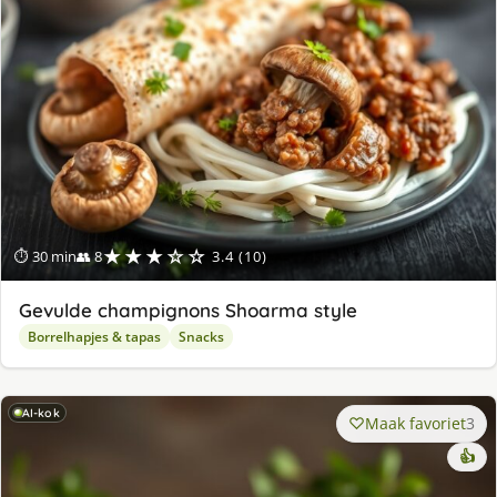
★★★☆☆
⏱ 30 min
👥 8
3.4 (10)
Gevulde champignons Shoarma style
Borrelhapjes & tapas
Snacks
AI-kok
Maak favoriet
3
👍