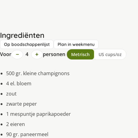
Ingrediënten
Op boodschappenlijst
Plan in weekmenu
−
+
Voor
4
personen
Metrisch
US cups/oz
500 gr. kleine champignons
4 el. bloem
zout
zwarte peper
1 mespuntje paprikapoeder
2 eieren
90 gr. paneermeel