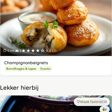
★★★★☆
⏱ 5 min
👥 2
3.5 (2)
Champignonbeignets
Borrelhapjes & tapas
Snacks
Lekker hierbij
Maak favoriet
38
ke
👍
1