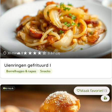
★★★★☆
⏱ 30 min
👥 8
3.67 (3)
Uienringen gefrituurd I
Borrelhapjes & tapas
Snacks
AI-kok
Maak favoriet
13
👍