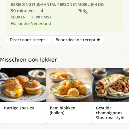
BEREIDINGSTIJD
AANTAL PERSONEN
MOEILIJKHEID
50 minuten
4
Pittig
KEUKEN
HERKOMST
Hollandse
Nederland
Direct naar recept ↓
Beoordeel dit recept ★
Misschien ook lekker
Hartige soesjes
Bamiblokken
Gevulde
(ballen)
champignons
Shoarma style