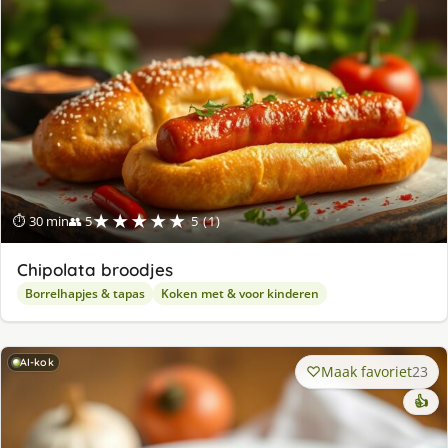
★★★★★
⏱ 30 min
👥 5
5 (1)
Chipolata broodjes
Borrelhapjes & tapas
Koken met & voor kinderen
AI-kok
Maak favoriet
23
👍