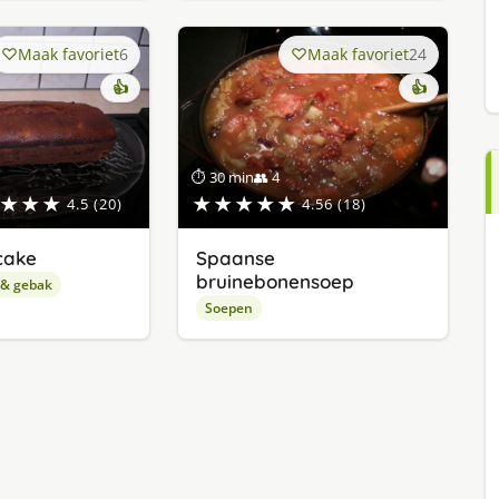
Maak favoriet
6
Maak favoriet
24
👍
👍
⏱ 30 min
👥 4
★★★
★★★★★
4.5 (20)
4.56 (18)
cake
Spaanse
bruinebonensoep
 & gebak
Soepen