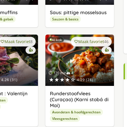
muffins
Saus: pittige mosselsaus
 & gebak
Sauzen & basics
AI-kok
Maak favoriet
8
Maak favoriet
46
👍
👍
⏱ 120 min
👥 4
★★★★☆
4.26 (31)
4.29 (28)
 : Valentijn
Runderstoofvlees
(Curaçao) (Karni stobá di
pten
Mai)
Avondeten & hoofdgerechten
Vleesgerechten