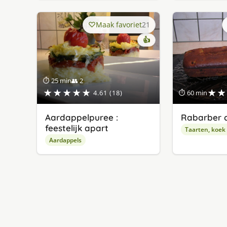
Maak favoriet
21
👍
⏱ 25 min
👥 2
★★★★★
★★
4.61 (18)
⏱ 60 min
Aardappelpuree :
Rabarber 
feestelijk apart
Taarten, koek
Aardappels