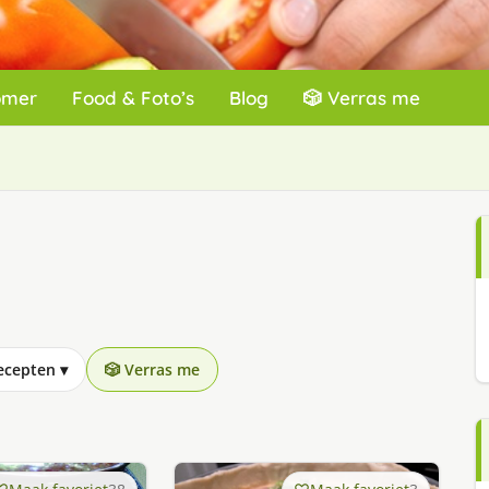
omer
Food & Foto’s
Blog
🎲 Verras me
recepten
▾
🎲 Verras me