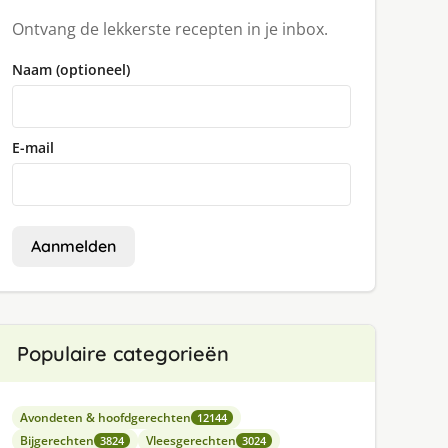
Ontvang de lekkerste recepten in je inbox.
Naam (optioneel)
E-mail
Aanmelden
Populaire categorieën
Avondeten & hoofdgerechten
12144
Bijgerechten
Vleesgerechten
3824
3024