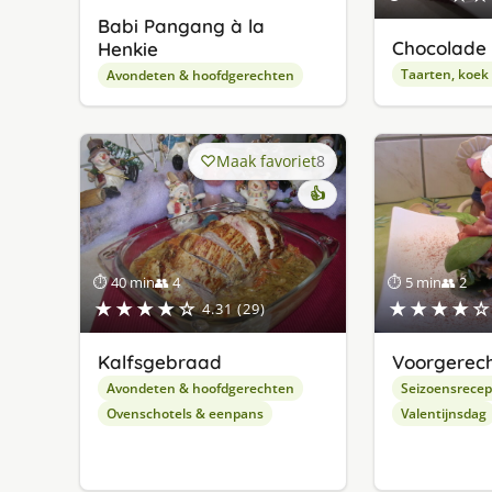
Babi Pangang à la
Chocolade 
Henkie
Taarten, koek
Avondeten & hoofdgerechten
Maak favoriet
8
👍
⏱ 40 min
👥 4
⏱ 5 min
👥 2
★★★★☆
★★★★☆
4.31 (29)
Kalfsgebraad
Voorgerecht
Avondeten & hoofdgerechten
Seizoensrece
Ovenschotels & eenpans
Valentijnsdag