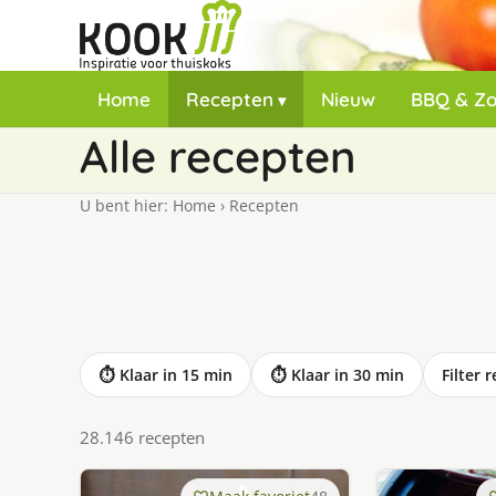
Home
Recepten
Nieuw
BBQ & Z
Alle recepten
U bent hier:
Home
›
Recepten
⏱ Klaar in 15 min
⏱ Klaar in 30 min
Filter 
28.146 recepten