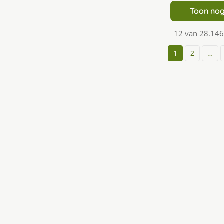
Toon nog
12 van 28.146
1
2
…