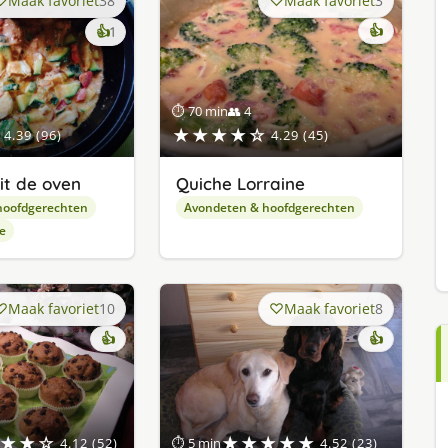
Maak favoriet
38
Maak favoriet
3
keer
👍
👍
1
lekker
gevonden
⏱ 70 min
👥 4
★★★★☆
4.39 (96)
4.29 (45)
it de oven
Quiche Lorraine
hoofdgerechten
Avondeten & hoofdgerechten
e
Maak favoriet
10
Maak favoriet
8
👍
👍
★★☆
★★★★★
4.12 (52)
⏱ 5 min
4.52 (23)