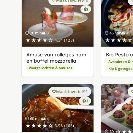
Maak favoriet
48
👍
⏱ 20 min
👥 8
⏱ 45 min
👥 4
★★★★☆
★★★★☆
4.34 (128)
Amuse van rolletjes ham
Kip Pesto u
en buffel mozzarella
Avondeten & 
Voorgerechten & amuses
Kip & gevogelt
Maak favoriet
91
keer
👍
1
lekker
gevonden
⏱ 60 min
👥 4
★★★★☆
3.96 (108)
★★
⏱ 30 min