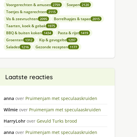
Voorgerechten & amuses
Soepen
2759
2120
Toetjes & nagerechten
2115
Vis & zeevruchten
Borrelhapjes & tapas
2095
2015
Taarten, koek & gebak
1975
BBQ & buiten koken
Pasta & rijst
1434
1419
Groenten
Kip & gevogelte
1312
1297
Salades
Gezonde recepten
1216
1177
Laatste reacties
anna
over
Pruimenjam met speculaaskruiden
Wilmie
over
Pruimenjam met speculaaskruiden
HarryLohr
over
Gevuld Turks brood
anna
over
Pruimenjam met speculaaskruiden