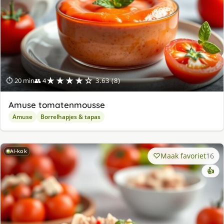
★★★★☆
⏱ 20 min
👥 4
3.63 (8)
Amuse tomatenmousse
Amuse
Borrelhapjes & tapas
AI-kok
Maak favoriet
16
👍