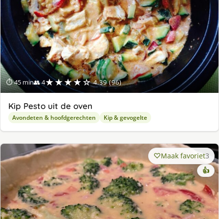
★★★★☆
⏱ 45 min
👥 4
4.39 (96)
Kip Pesto uit de oven
Avondeten & hoofdgerechten
Kip & gevogelte
Maak favoriet
3
👍