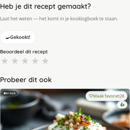
Heb je dit recept gemaakt?
Laat het weten — het komt in je kooklogboek te staan.
🍳
Gekookt!
Beoordeel dit recept
★
★
★
★
★
Probeer dit ook
AI-kok
Maak favoriet
28
👍