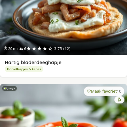
★★★★☆
⏱ 20 min
👥 6
3.75 (12)
Hartig bladerdeeghapje
Borrelhapjes & tapas
AI-kok
Maak favoriet
10
👍