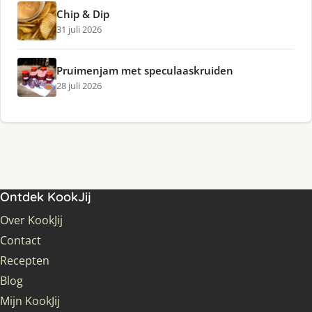
Chip & Dip
31 juli 2026
Pruimenjam met speculaaskruiden
28 juli 2026
Ontdek KookJij
Over KookJij
Contact
Recepten
Blog
Mijn KookJij