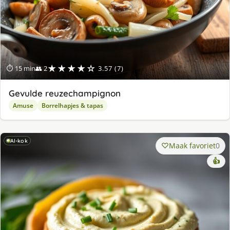
★★★★☆
⏱ 15 min
👥 2
3.57 (7)
Gevulde reuzechampignon
Amuse
Borrelhapjes & tapas
AI-kok
Maak favoriet
0
👍