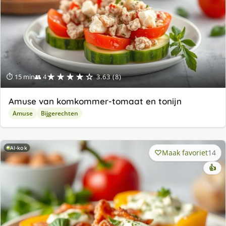
★★★★☆
⏱ 15 min
👥 4
3.63 (8)
Amuse van komkommer-tomaat en tonijn
Amuse
Bijgerechten
AI-kok
Maak favoriet
14
👍