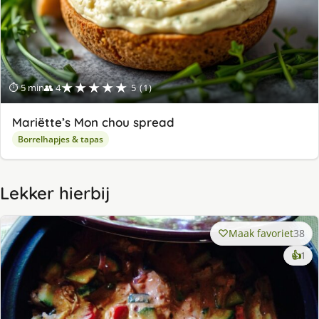
★★★★★
⏱ 5 min
👥 4
5 (1)
Mariëtte’s Mon chou spread
Borrelhapjes & tapas
Lekker hierbij
Maak favoriet
38
ke
👍
1
lek
ge