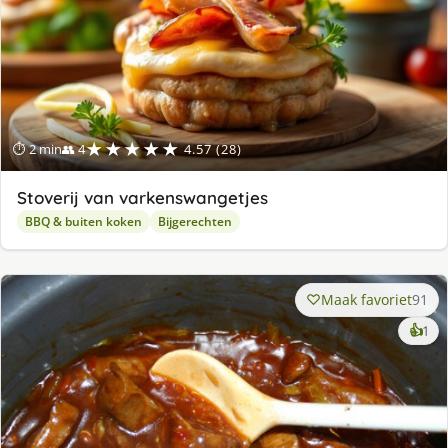
★★★★★
⏱ 2 min
👥 4
4.57 (28)
Stoverij van varkenswangetjes
BBQ & buiten koken
Bijgerechten
Maak favoriet
91
ke
👍
1
lek
ge