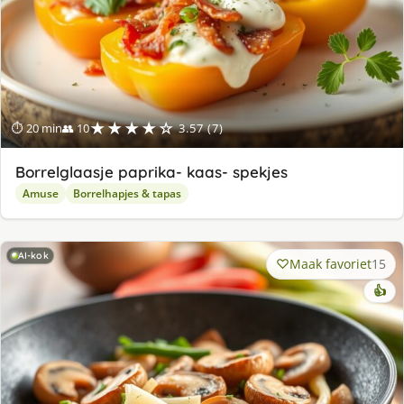
★★★★☆
⏱ 20 min
👥 10
3.57 (7)
Borrelglaasje paprika- kaas- spekjes
Amuse
Borrelhapjes & tapas
AI-kok
Maak favoriet
15
👍