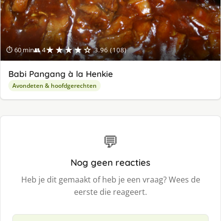
★★★★☆
⏱ 60 min
👥 4
3.96 (108)
Babi Pangang à la Henkie
Avondeten & hoofdgerechten
💬
Nog geen reacties
Heb je dit gemaakt of heb je een vraag? Wees de
eerste die reageert.