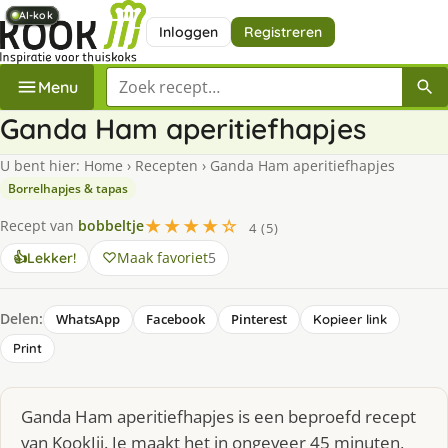
AI-kok
AI-kok
AI-kok
AI-kok
AI-kok
AI-kok
Inloggen
Registreren
Zoek een recept
Menu
Ganda Ham aperitiefhapjes
U bent hier:
Home
›
Recepten
›
Ganda Ham aperitiefhapjes
Borrelhapjes & tapas
★★★★☆
Recept van
bobbeltje
4 (5)
Maak favoriet
5
👍
Lekker!
Delen:
WhatsApp
Facebook
Pinterest
Kopieer link
Print
Ganda Ham aperitiefhapjes is een beproefd recept
van KookJij. Je maakt het in ongeveer 45 minuten,