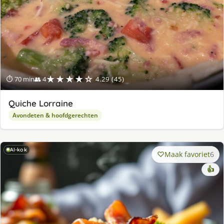
★★★★☆
⏱ 70 min
👥 4
4.29 (45)
Quiche Lorraine
Avondeten & hoofdgerechten
AI-kok
Maak favoriet
6
👍