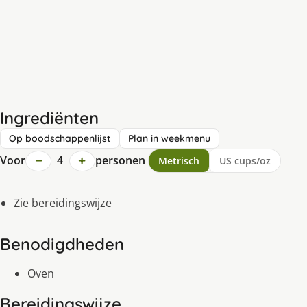
Ingrediënten
Op boodschappenlijst
Plan in weekmenu
−
+
Voor
4
personen
Metrisch
US cups/oz
Zie bereidingswijze
Benodigdheden
Oven
Bereidingswijze