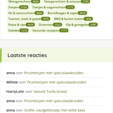
Vleesgerechten
Voorgerechten & amuses
3024
2759
Soepen
Toetjes & nagerechten
2120
2115
Vis & zeevruchten
Borrelhapjes & tapas
2094
2015
Taarten, koek & gebak
BBQ & buiten koken
1975
1434
Pasta & rijst
Groenten
Kip & gevogelte
1419
1312
1297
Salades
Gezonde recepten
1216
1177
Laatste reacties
anna
over
Pruimenjam met speculaaskruiden
Wilmie
over
Pruimenjam met speculaaskruiden
HarryLohr
over
Gevuld Turks brood
anna
over
Pruimenjam met speculaaskruiden
anna
over
Snelle courgettesoep met witte kaas