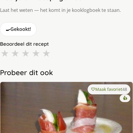
Laat het weten — het komt in je kooklogboek te staan.
🍳
Gekookt!
Beoordeel dit recept
★
★
★
★
★
Probeer dit ook
Maak favoriet
48
👍