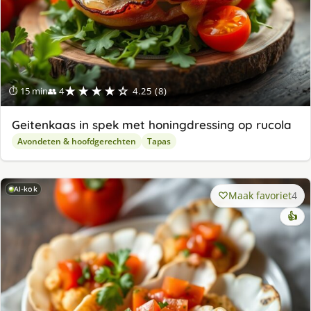
★★★★☆
⏱ 15 min
👥 4
4.25 (8)
Geitenkaas in spek met honingdressing op rucola
Avondeten & hoofdgerechten
Tapas
AI-kok
Maak favoriet
4
👍