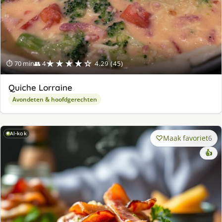
★★★★☆
⏱ 70 min
👥 4
4.29 (45)
Quiche Lorraine
Avondeten & hoofdgerechten
AI-kok
Maak favoriet
6
👍