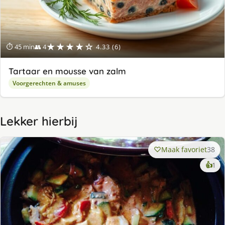
★★★★☆
⏱ 45 min
👥 4
4.33 (6)
Tartaar en mousse van zalm
Voorgerechten & amuses
Lekker hierbij
Maak favoriet
38
ke
👍
1
lek
ge