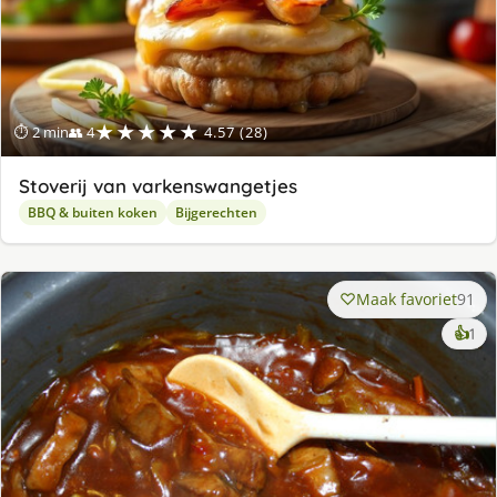
★★★★★
⏱ 2 min
👥 4
4.57 (28)
Stoverij van varkenswangetjes
BBQ & buiten koken
Bijgerechten
Maak favoriet
91
ke
👍
1
lek
ge