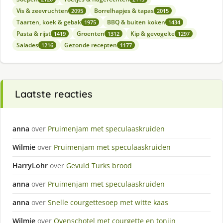
Vis & zeevruchten
Borrelhapjes & tapas
2095
2015
Taarten, koek & gebak
BBQ & buiten koken
1975
1434
Pasta & rijst
Groenten
Kip & gevogelte
1419
1312
1297
Salades
Gezonde recepten
1216
1177
Laatste reacties
anna
over
Pruimenjam met speculaaskruiden
Wilmie
over
Pruimenjam met speculaaskruiden
HarryLohr
over
Gevuld Turks brood
anna
over
Pruimenjam met speculaaskruiden
anna
over
Snelle courgettesoep met witte kaas
Wilmie
over
Ovenschotel met courgette en tonijn