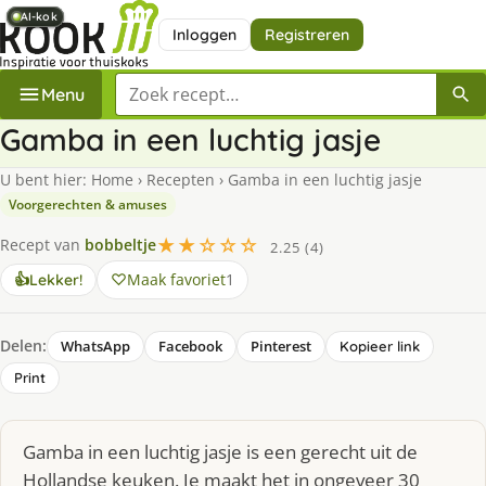
AI-kok
AI-kok
AI-kok
AI-kok
Inloggen
Registreren
Zoek een recept
Menu
Gamba in een luchtig jasje
U bent hier:
Home
›
Recepten
›
Gamba in een luchtig jasje
Voorgerechten & amuses
★★☆☆☆
Recept van
bobbeltje
2.25 (4)
Maak favoriet
1
👍
Lekker!
Delen:
WhatsApp
Facebook
Pinterest
Kopieer link
Print
Gamba in een luchtig jasje is een gerecht uit de
Hollandse keuken. Je maakt het in ongeveer 30