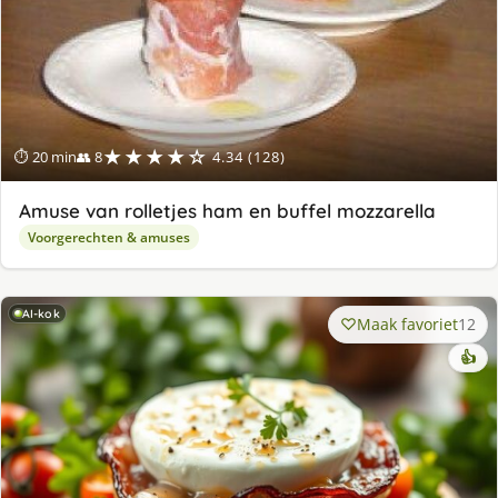
★★★★☆
⏱ 20 min
👥 8
4.34 (128)
Amuse van rolletjes ham en buffel mozzarella
Voorgerechten & amuses
AI-kok
Maak favoriet
12
👍