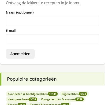
Ontvang de lekkerste recepten in je inbox.
Naam (optioneel)
E-mail
Aanmelden
Populaire categorieën
Avondeten & hoofdgerechten
Bijgerechten
12144
3824
Vleesgerechten
Voorgerechten & amuses
3024
2759
Soepen
Toetjes & nagerechten
2120
2115