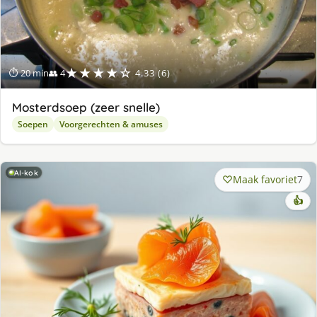
★★★★☆
⏱ 20 min
👥 4
4.33 (6)
Mosterdsoep (zeer snelle)
Soepen
Voorgerechten & amuses
AI-kok
Maak favoriet
7
👍