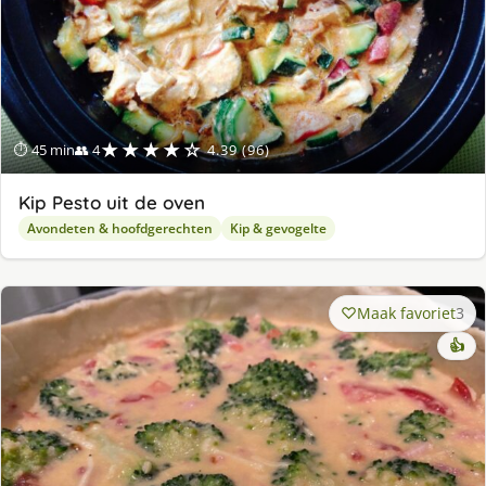
★★★★☆
⏱ 45 min
👥 4
4.39 (96)
Kip Pesto uit de oven
Avondeten & hoofdgerechten
Kip & gevogelte
Maak favoriet
3
👍