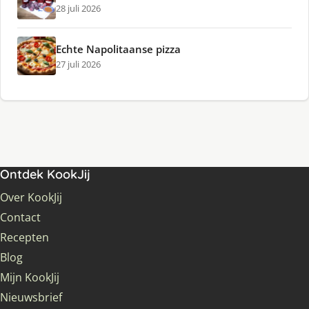
28 juli 2026
Echte Napolitaanse pizza
27 juli 2026
Ontdek KookJij
Over KookJij
Contact
Recepten
Blog
Mijn KookJij
Nieuwsbrief