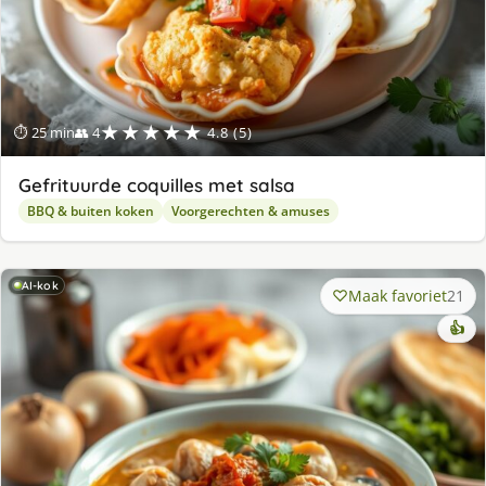
★★★★★
⏱ 25 min
👥 4
4.8 (5)
Gefrituurde coquilles met salsa
BBQ & buiten koken
Voorgerechten & amuses
AI-kok
Maak favoriet
21
👍