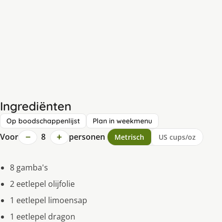
Ingrediënten
Op boodschappenlijst
Plan in weekmenu
−
+
Voor
8
personen
Metrisch
US cups/oz
8 gamba's
2 eetlepel olijfolie
1 eetlepel limoensap
1 eetlepel dragon