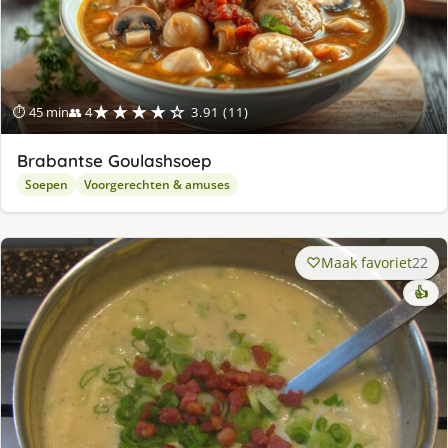
★★★★☆
⏱ 45 min
👥 4
3.91 (11)
Brabantse Goulashsoep
Soepen
Voorgerechten & amuses
Maak favoriet
22
👍