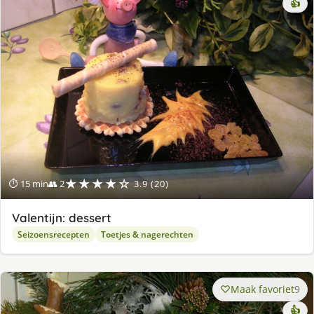
👍
★★★★☆
⏱ 15 min
👥 2
3.9 (20)
Valentijn: dessert
Seizoensrecepten
Toetjes & nagerechten
Maak favoriet
9
👍