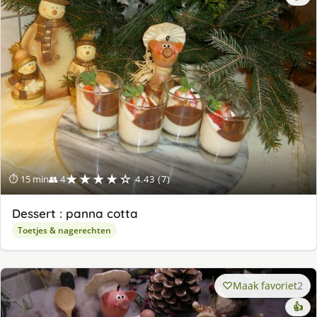
★★★★☆
⏱ 15 min
👥 4
4.43 (7)
Dessert : panna cotta
Toetjes & nagerechten
Maak favoriet
2
👍