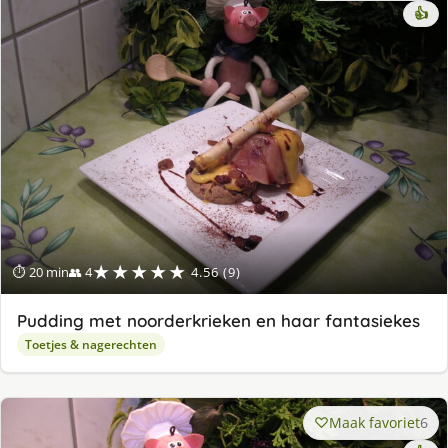
👍
★★★★★
⏱ 20 min
👥 4
4.56 (9)
Pudding met noorderkrieken en haar fantasiekes
Toetjes & nagerechten
Maak favoriet
6