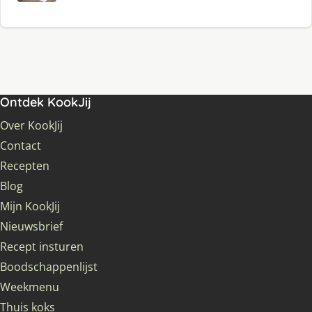
Ontdek KookJij
Over KookJij
Contact
Recepten
Blog
Mijn KookJij
Nieuwsbrief
Recept insturen
Boodschappenlijst
Weekmenu
Thuis koks