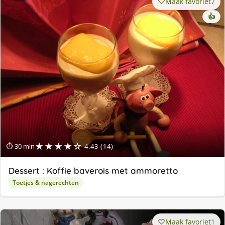
Maak favoriet
7
👍
★★★★☆
⏱ 30 min
4.43 (14)
Dessert : Koffie baverois met ammoretto
Toetjes & nagerechten
Maak favoriet
1