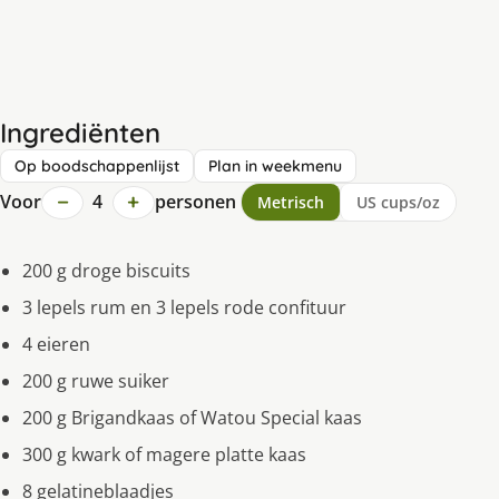
Ingrediënten
Op boodschappenlijst
Plan in weekmenu
−
+
Voor
4
personen
Metrisch
US cups/oz
200 g droge biscuits
3 lepels rum en 3 lepels rode confituur
4 eieren
200 g ruwe suiker
200 g Brigandkaas of Watou Special kaas
300 g kwark of magere platte kaas
8 gelatineblaadjes