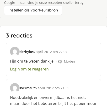
Google — dan vind je onze recepten sneller terug.
Instellen als voorkeursbron
3 reacties
derbyke
6 april 2012 om 22:07
s
c
Fijn om te weten dank je :);):p
Melden
h
Login om te reageren
r
e
e
f
svermaut
6 april 2012 om 21:55
:
s
c
Noodzakelijk en onvermijdbaar is het niet,
h
maar, door het beboteren blijft het papier mooi
r