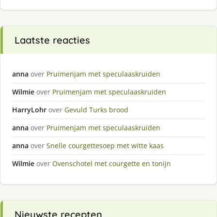
Laatste reacties
anna
over
Pruimenjam met speculaaskruiden
Wilmie
over
Pruimenjam met speculaaskruiden
HarryLohr
over
Gevuld Turks brood
anna
over
Pruimenjam met speculaaskruiden
anna
over
Snelle courgettesoep met witte kaas
Wilmie
over
Ovenschotel met courgette en tonijn
Nieuwste recepten