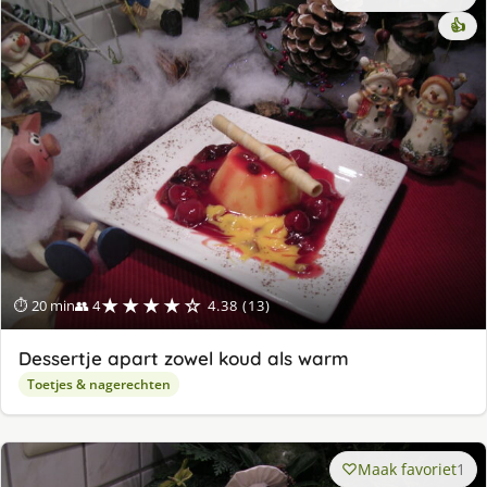
👍
★★★★☆
⏱ 20 min
👥 4
4.38 (13)
Dessertje apart zowel koud als warm
Toetjes & nagerechten
Maak favoriet
1