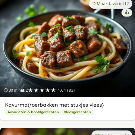
Maak favoriet
12
👍
★★★★★
⏱ 30 min
👥 2
4.64 (83)
Kavurma(roerbakken met stukjes vlees)
Avondeten & hoofdgerechten
Vleesgerechten