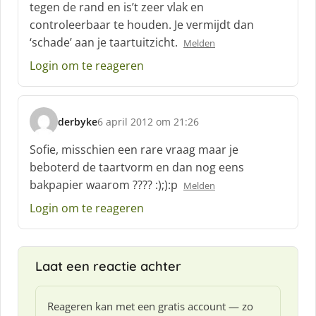
tegen de rand en is’t zeer vlak en
e
controleerbaar te houden. Je vermijdt dan
e
f
‘schade’ aan je taartuitzicht.
Melden
:
Login om te reageren
derbyke
6 april 2012 om 21:26
s
c
Sofie, misschien een rare vraag maar je
h
beboterd de taartvorm en dan nog eens
r
bakpapier waarom ???? :);):p
Melden
e
e
Login om te reageren
f
:
Laat een reactie achter
Reageren kan met een gratis account — zo