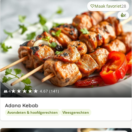
Maak favoriet
28
ke
👍
1
lek
ge
★★★★★
👥 4
4.67 (141)
Adana Kebab
Avondeten & hoofdgerechten
Vleesgerechten