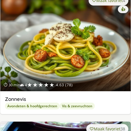
Maak favoriet
4
👍
★★★★★
⏱ 30 min
👥 4
4.63 (78)
Zonnevis
Avondeten & hoofdgerechten
Vis & zeevruchten
Maak favoriet
38