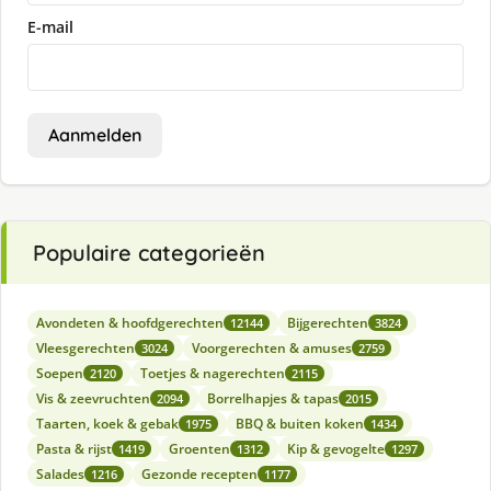
E-mail
Aanmelden
Populaire categorieën
Avondeten & hoofdgerechten
Bijgerechten
12144
3824
Vleesgerechten
Voorgerechten & amuses
3024
2759
Soepen
Toetjes & nagerechten
2120
2115
Vis & zeevruchten
Borrelhapjes & tapas
2094
2015
Taarten, koek & gebak
BBQ & buiten koken
1975
1434
Pasta & rijst
Groenten
Kip & gevogelte
1419
1312
1297
Salades
Gezonde recepten
1216
1177