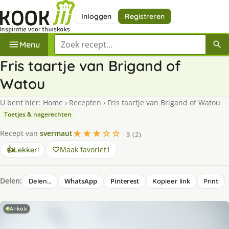
Inloggen
Registreren
Zoek een recept
Menu
Fris taartje van Brigand of
Watou
U bent hier:
Home
›
Recepten
›
Fris taartje van Brigand of Watou
Toetjes & nagerechten
★★★☆☆
Recept van
svermaut
3 (2)
Maak favoriet
1
👍
Lekker!
Delen:
WhatsApp
Pinterest
Delen…
Kopieer link
Print
AI-kok