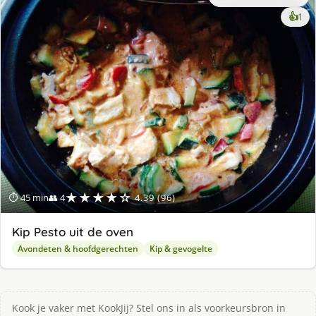
ke
👍
1
lek
ge
★★★★☆
⏱ 45 min
👥 4
4.39 (96)
Kip Pesto uit de oven
Avondeten & hoofdgerechten
Kip & gevogelte
Kook je vaker met KookJij? Stel ons in als voorkeursbron in