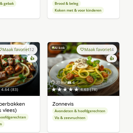
 & gebak
Brood & beleg
Koken met & voor kinderen
AI-kok
Maak favoriet
12
Maak favoriet
4
👍
👍
⏱ 30 min
👥 4
★★★★★
4.64 (83)
4.63 (78)
oerbakken
Zonnevis
 vlees)
Avondeten & hoofdgerechten
hoofdgerechten
Vis & zeevruchten
en