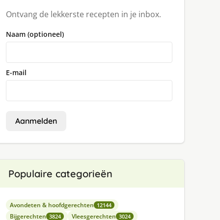
Ontvang de lekkerste recepten in je inbox.
Naam (optioneel)
E-mail
Aanmelden
Populaire categorieën
Avondeten & hoofdgerechten
12144
Bijgerechten
Vleesgerechten
3824
3024