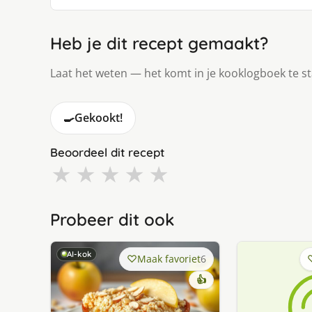
Heb je dit recept gemaakt?
Laat het weten — het komt in je kooklogboek te s
🍳
Gekookt!
Beoordeel dit recept
★
★
★
★
★
Probeer dit ook
AI-kok
Maak favoriet
6
👍