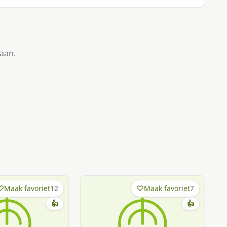
taan.
Maak favoriet
12
Maak favoriet
7
👍
👍