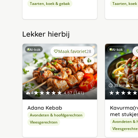
Taarten, koek & gebak
Taarten, koek
Lekker hierbij
AI-kok
AI-kok
Maak favoriet
28
👍
⏱ 30 min
👥 2
★★★★★
★★★★★
👥 4
4.67 (141)
Adana Kebab
Kavurma(r
met stukjes
Avondeten & hoofdgerechten
Avondeten & 
Vleesgerechten
Vleesgerecht