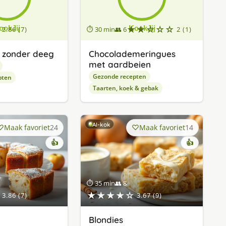
★★☆☆☆
2.86 (7)
⏱ 30 min
👥 6
2 (1)
 zonder deeg
Chocolademeringues
met aardbeien
Gezonde recepten
pten
Taarten, koek & gebak
AI-kok
Maak favoriet
24
Maak favoriet
14
👍
👍
⏱ 35 min
👥 8
★★★★☆
3.86 (7)
3.67 (9)
Blondies