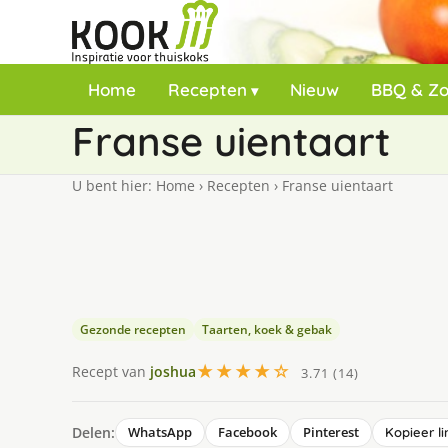
Home
Recepten
Nieuw
BBQ & Z
Franse uientaart
U bent hier:
Home
›
Recepten
›
Franse uientaart
Gezonde recepten
Taarten, koek & gebak
★★★★☆
Recept van
joshua
3.71 (14)
Delen:
WhatsApp
Facebook
Pinterest
Kopieer li