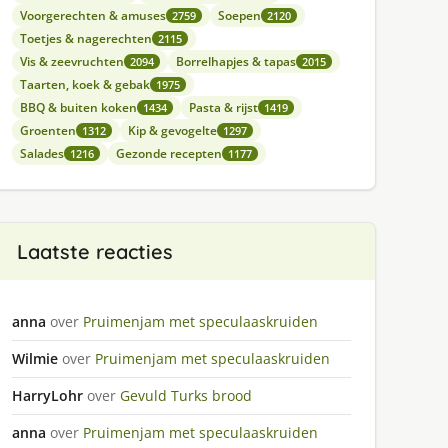
Voorgerechten & amuses
Soepen
2759
2120
Toetjes & nagerechten
2115
Vis & zeevruchten
Borrelhapjes & tapas
2094
2015
Taarten, koek & gebak
1975
BBQ & buiten koken
Pasta & rijst
1434
1419
Groenten
Kip & gevogelte
1312
1297
Salades
Gezonde recepten
1216
1177
Laatste reacties
anna
over
Pruimenjam met speculaaskruiden
Wilmie
over
Pruimenjam met speculaaskruiden
HarryLohr
over
Gevuld Turks brood
anna
over
Pruimenjam met speculaaskruiden