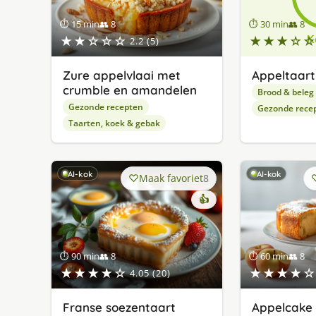
⏱ 15 min
👥 8
⏱ 30 min
👥 8
★★☆☆☆
★★★☆☆
2.2 (5)
Zure appelvlaai met
Appeltaart
crumble en amandelen
Brood & beleg
Gezonde recepten
Gezonde rece
Taarten, koek & gebak
AI-kok
AI-kok
Maak favoriet
8
👍
⏱ 90 min
👥 8
⏱ 60 min
👥 8
★★★★☆
★★★★☆
4.05 (20)
Franse soezentaart
Appelcake