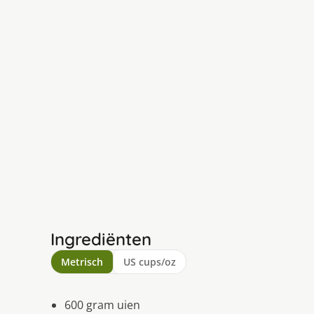
Ingrediënten
Metrisch
US cups/oz
600 gram uien