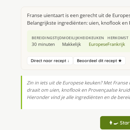
Franse uientaart is een gerecht uit de Europ
Belangrijkste ingrediënten: uien, knoflook en
BEREIDINGSTIJD
MOEILIJKHEID
KEUKEN
HERKOMST
30 minuten
Makkelijk
Europese
Frankrijk
Direct naar recept ↓
Beoordeel dit recept ★
Zin in iets uit de Europese keuken? Met Franse u
draait om uien, knoflook en Provençaalse kruid
Hieronder vind je alle ingrediënten en de bereid
👩‍🍳 St