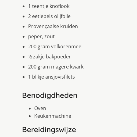
1 teentje knoflook
2 eetlepels olijfolie
Provençaalse kruiden
peper, zout
200 gram volkorenmeel
½ zakje bakpoeder
200 gram magere kwark
1 blikje ansjovisfilets
Benodigdheden
Oven
Keukenmachine
Bereidingswijze