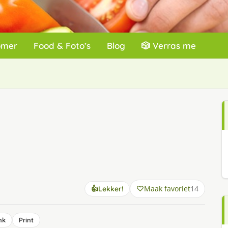
omer
Food & Foto’s
Blog
🎲 Verras me
Maak favoriet
14
👍
Lekker!
nk
Print