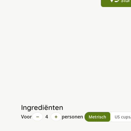
👩‍🍳 St
Ingrediënten
−
+
Voor
4
personen
Metrisch
US cups