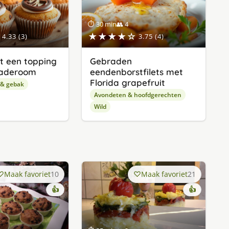
⏱ 30 min
👥 4
★★★★☆
4.33 (3)
3.75 (4)
t een topping
Gebraden
laderoom
eendenborstfilets met
Florida grapefruit
 & gebak
Avondeten & hoofdgerechten
Wild
Maak favoriet
10
Maak favoriet
21
👍
👍