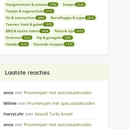
Voorgerechten & amuses
Soepen
2759
2120
Toetjes & nagerechten
2115
Vis & zeevruchten
Borrelhapjes & tapas
2095
2015
Taarten, koek & gebak
1975
BBQ & buiten koken
Pasta & rijst
1434
1419
Groenten
Kip & gevogelte
1312
1297
Salades
Gezonde recepten
1216
1177
Laatste reacties
anna
over
Pruimenjam met speculaaskruiden
Wilmie
over
Pruimenjam met speculaaskruiden
HarryLohr
over
Gevuld Turks brood
anna
over
Pruimenjam met speculaaskruiden