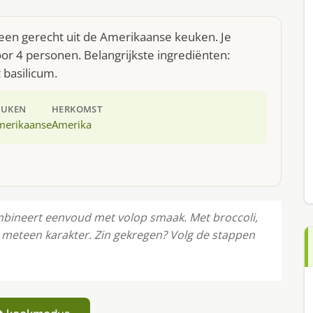
 een gerecht uit de Amerikaanse keuken. Je
r 4 personen. Belangrijkste ingrediënten:
t basilicum.
EUKEN
HERKOMST
merikaanse
Amerika
mbineert eenvoud met volop smaak. Met broccoli,
sel meteen karakter. Zin gekregen? Volg de stappen