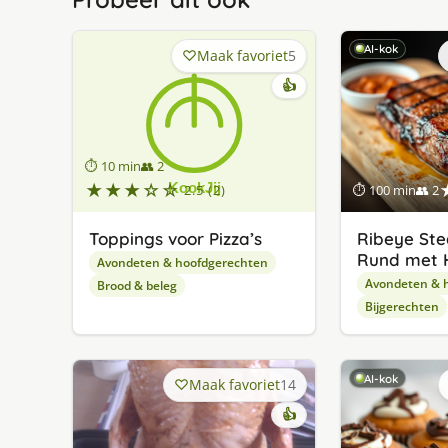
AI-kok
Maak favoriet
5
👍
⏱ 10 min
👥 2
★★★☆☆
2.5 (2)
⏱ 100 min
👥 2
Toppings voor Pizza’s
Ribeye Ste
Rund met 
Avondeten & hoofdgerechten
Avondeten & 
Brood & beleg
Bijgerechten
AI-kok
Maak favoriet
14
👍