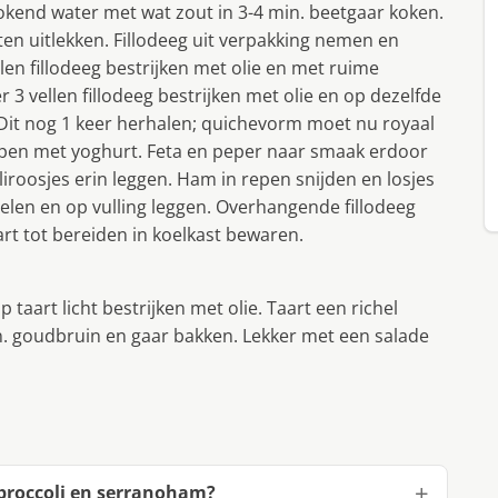
kokend water met wat zout in 3-4 min. beetgaar koken.
ten uitlekken. Fillodeeg uit verpakking nemen en
len fillodeeg bestrijken met olie en met ruime
 vellen fillodeeg bestrijken met olie en op dezelfde
 Dit nog 1 keer herhalen; quichevorm moet nu royaal
oppen met yoghurt. Feta en peper naar smaak erdoor
roosjes erin leggen. Ham in repen snijden en losjes
melen en op vulling leggen. Overhangende fillodeeg
art tot bereiden in koelkast bewaren.
art licht bestrijken met olie. Taart een richel
n. goudbruin en gaar bakken. Lekker met een salade
 broccoli en serranoham?