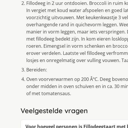
Fillodeeg in 2 uur ontdooien. Broccoli in ruim 
In vergiet met koud water afspoelen en goed la
voorzichtig uitvouwen. Met keukenkwastje 3 vel
overhangende rand in quichevorm leggen. Weer 3
manier in vorm leggen, maar iets verspringen.
met fillodeeg bedekt zijn. In kom eieren loskl
roeren. Eimengsel in vorm schenken en broccoli
erover verdelen. Laatste vel fillodeeg verfrom
losjes en onregelmatig over vulling vouwen. Ta
Bereiden:
Oven voorverwarmen op 200 ÂºC. Deeg bovenop ta
onder midden in oven schuiven en in ca. 30 mi
of met tomatensaus.
Veelgestelde vragen
Voor hoeveel personen is Fillodeegtaart met