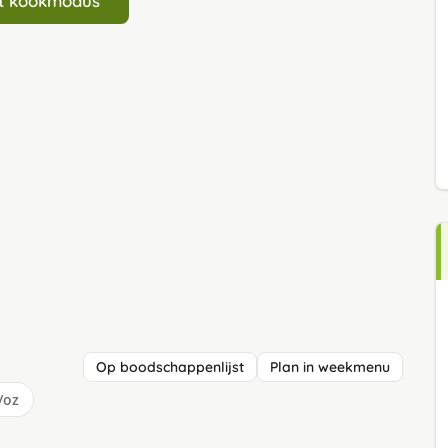
art kookmodus
Op boodschappenlijst
Plan in weekmenu
/oz