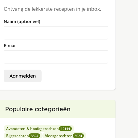
Ontvang de lekkerste recepten in je inbox.
Naam (optioneel)
E-mail
Aanmelden
Populaire categorieën
Avondeten & hoofdgerechten
12144
Bijgerechten
Vleesgerechten
3824
3024