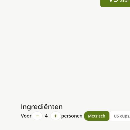
👩‍🍳 St
Ingrediënten
−
+
Voor
4
personen
Metrisch
US cups