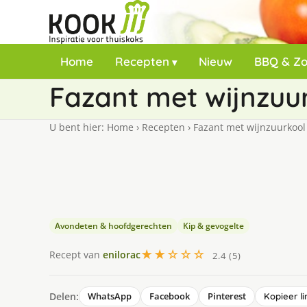
Home
Recepten
Nieuw
BBQ & Z
Fazant met wijnzuu
U bent hier:
Home
›
Recepten
›
Fazant met wijnzuurkool
Avondeten & hoofdgerechten
Kip & gevogelte
★★☆☆☆
Recept van
enilorac
2.4 (5)
Delen:
WhatsApp
Facebook
Pinterest
Kopieer li