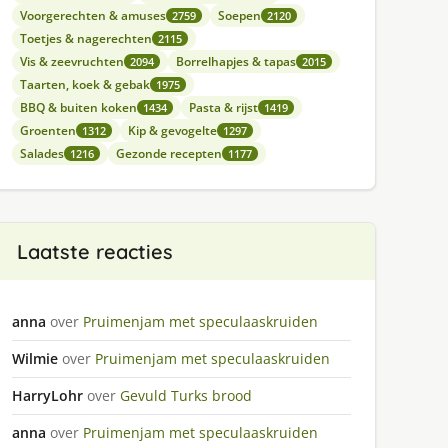
Voorgerechten & amuses
Soepen
2759
2120
Toetjes & nagerechten
2115
Vis & zeevruchten
Borrelhapjes & tapas
2094
2015
Taarten, koek & gebak
1975
BBQ & buiten koken
Pasta & rijst
1434
1419
Groenten
Kip & gevogelte
1312
1297
Salades
Gezonde recepten
1216
1177
Laatste reacties
anna
over
Pruimenjam met speculaaskruiden
Wilmie
over
Pruimenjam met speculaaskruiden
HarryLohr
over
Gevuld Turks brood
anna
over
Pruimenjam met speculaaskruiden