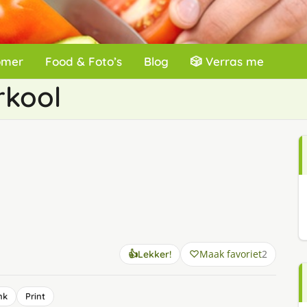
omer
Food & Foto’s
Blog
🎲 Verras me
rkool
Maak favoriet
2
👍
Lekker!
nk
Print