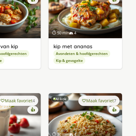
⏱ 50 min
👥 4
 van kip
kip met ananas
hoofdgerechten
Avondeten & hoofdgerechten
e
Kip & gevogelte
AI-kok
Maak favoriet
4
Maak favoriet
7
👍
👍
⏱ 30 min
👥 4