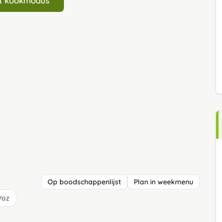
art kookmodus
Op boodschappenlijst
Plan in weekmenu
/oz