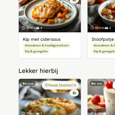
⏱ 30 min
👥 4
⏱ 90 min
👥 4
Kip met cidersaus
Stoofpotje
Avondeten & hoofdgerechten
Avondeten & 
Kip & gevogelte
Kip & gevogelt
Lekker hierbij
AI-kok
AI-kok
Maak favoriet
19
👍
⏱ 70 min
👥 1
⏱ 5 min
👥 1