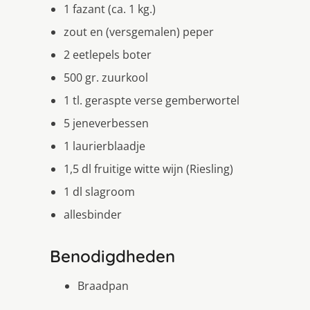
1 fazant (ca. 1 kg.)
zout en (versgemalen) peper
2 eetlepels boter
500 gr. zuurkool
1 tl. geraspte verse gemberwortel
5 jeneverbessen
1 laurierblaadje
1,5 dl fruitige witte wijn (Riesling)
1 dl slagroom
allesbinder
Benodigdheden
Braadpan