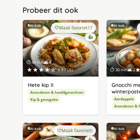
Probeer dit ook
AI-kok
AI-kok
Maak favoriet
17
👍
⏱ 40 min
👥 4
★★★★☆
3.67 (6)
⏱ 30 min
👥 2
Hete kip II
Gnocchi m
winterposte
Avondeten & hoofdgerechten
Aardappels
Kip & gevogelte
Avondeten & 
AI-kok
AI-kok
Maak favoriet
0
👍