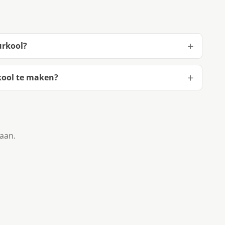
urkool?
kool te maken?
taan.