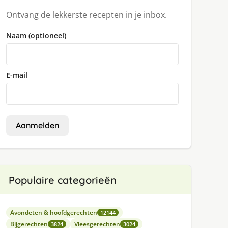
Ontvang de lekkerste recepten in je inbox.
Naam (optioneel)
E-mail
Aanmelden
Populaire categorieën
Avondeten & hoofdgerechten
12144
Bijgerechten
Vleesgerechten
3824
3024