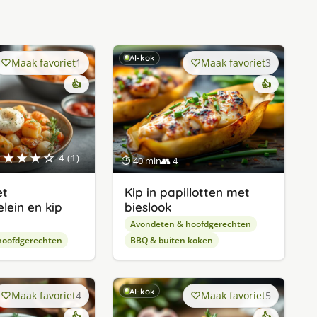
AI-kok
Maak favoriet
1
Maak favoriet
3
👍
👍
★★★★☆
4 (1)
⏱ 40 min
👥 4
et
Kip in papillotten met
lein en kip
bieslook
Avondeten & hoofdgerechten
hoofdgerechten
BBQ & buiten koken
AI-kok
Maak favoriet
4
Maak favoriet
5
👍
👍