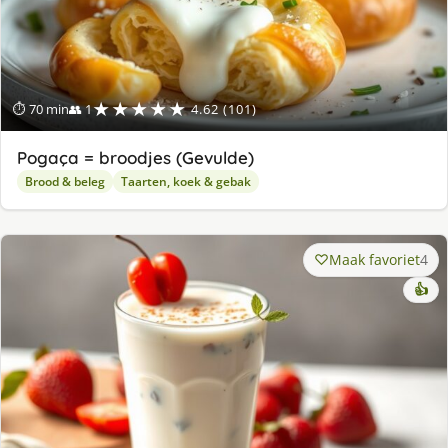
★★★★★
⏱ 70 min
👥 1
4.62 (101)
Pogaça = broodjes (Gevulde)
Brood & beleg
Taarten, koek & gebak
Maak favoriet
4
👍