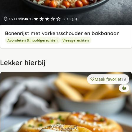
★★★☆☆
⏱ 1600 min
👥 12
3.33 (3)
Bonenrijst met varkensschouder en bakbanaan
Avondeten & hoofdgerechten
Vleesgerechten
Lekker hierbij
Maak favoriet
19
👍