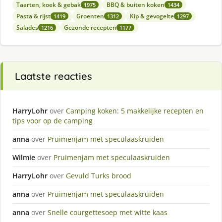
Taarten, koek & gebak
BBQ & buiten koken
1975
1434
Pasta & rijst
Groenten
Kip & gevogelte
1419
1312
1297
Salades
Gezonde recepten
1216
1177
Laatste reacties
HarryLohr
over
Camping koken: 5 makkelijke recepten en
tips voor op de camping
anna
over
Pruimenjam met speculaaskruiden
Wilmie
over
Pruimenjam met speculaaskruiden
HarryLohr
over
Gevuld Turks brood
anna
over
Pruimenjam met speculaaskruiden
anna
over
Snelle courgettesoep met witte kaas