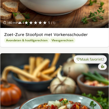
★★★★★
⏱ 180 min
👥 4
5 (1)
Zoet-Zure Stoofpot met Varkensschouder
Avondeten & hoofdgerechten
Vleesgerechten
Maak favoriet
2
👍