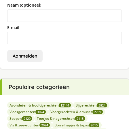
Naam (optioneel)
E-mail
Aanmelden
Populaire categorieën
Avondeten & hoofdgerechten
Bijgerechten
12144
3824
Vleesgerechten
Voorgerechten & amuses
3024
2759
Soepen
Toetjes & nagerechten
2120
2115
Vis & zeevruchten
Borrelhapjes & tapas
2094
2015