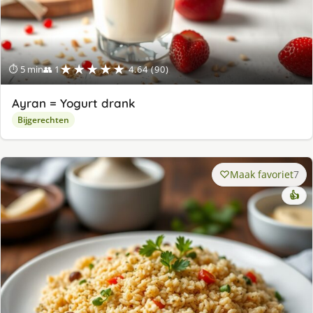
★★★★★
⏱ 5 min
👥 1
4.64 (90)
Ayran = Yogurt drank
Bijgerechten
Maak favoriet
7
👍