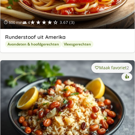
★★★★☆
⏱ 600 min
👥 4
3.67 (3)
Runderstoof uit Amerika
Avondeten & hoofdgerechten
Vleesgerechten
Maak favoriet
2
👍