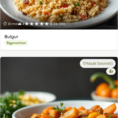
★★★★★
⏱ 30 min
👥 4
4.59 (90)
Bulgur
Bijgerechten
Maak favoriet
3
👍