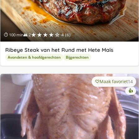
★★★★☆
⏱ 100 min
👥 2
4 (6)
Ribeye Steak van het Rund met Hete Maïs
Avondeten & hoofdgerechten
Bijgerechten
Maak favoriet
14
👍