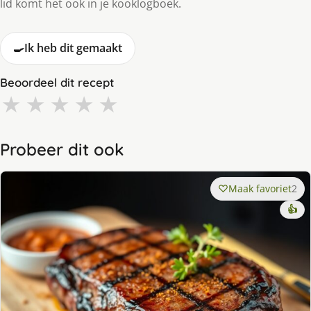
lid komt het ook in je kooklogboek.
🍳
Ik heb dit gemaakt
Beoordeel dit recept
★
★
★
★
★
Probeer dit ook
Maak favoriet
2
👍