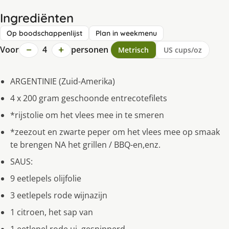
Ingrediënten
Op boodschappenlijst
Plan in weekmenu
−
+
Voor
4
personen
Metrisch
US cups/oz
ARGENTINIE (Zuid-Amerika)
4 x 200 gram geschoonde entrecotefilets
*rijstolie om het vlees mee in te smeren
*zeezout en zwarte peper om het vlees mee op smaak
te brengen NA het grillen / BBQ-en,enz.
SAUS:
9 eetlepels olijfolie
3 eetlepels rode wijnazijn
1 citroen, het sap van