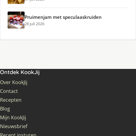
Pruimenjam met speculaaskruiden
28 juli 2026
Ontdek KookJij
Over KookJij
Contact
Recepten
Blog
Mijn KookJij
Nieuwsbrief
Recept insturen