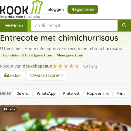
Inloggen
Registreren
Zoek een recept
Menu
Entrecote met chimichurrisaus
U bent hier:
Home
›
Recepten
›
Entrecote met chimichurrisaus
Avondeten & hoofdgerechten
Vleesgerechten
★★★★☆
Recept van
deuxchapeaux
3.67 (3)
Maak favoriet
7
👍
Lekker!
Delen:
WhatsApp
Pinterest
Delen…
Kopieer link
Print
AI-kok