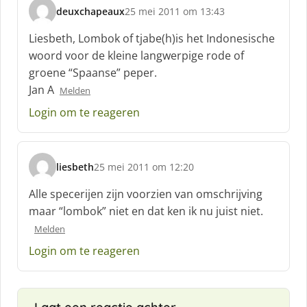
deuxchapeaux
25 mei 2011 om 13:43
s
c
Liesbeth, Lombok of tjabe(h)is het Indonesische
h
woord voor de kleine langwerpige rode of
r
groene “Spaanse” peper.
e
Jan A
e
Melden
f
Login om te reageren
:
liesbeth
25 mei 2011 om 12:20
s
c
Alle specerijen zijn voorzien van omschrijving
h
maar “lombok” niet en dat ken ik nu juist niet.
r
Melden
e
e
Login om te reageren
f
: