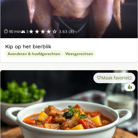
★★★★☆
⏱ 90 min
👥 3
3.63 (8)
Kip op het bierblik
Avondeten & hoofdgerechten
Vleesgerechten
Maak favoriet
2
👍