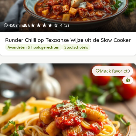
★★★★☆
⏱ 450 min
👥 6
4 (2)
Runder Chilli op Texaanse Wijze uit de Slow Cooker
Avondeten & hoofdgerechten
Stoofschotels
Maak favoriet
9
👍