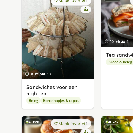
Maak favoriet
1
👍
⏱ 20 min
👥 4
Tea sandw
Brood & beleg
⏱ 30 min
👥 10
Sandwiches voor een
high tea
Beleg
Borrelhapjes & tapas
AI-kok
AI-kok
Maak favoriet
1
👍