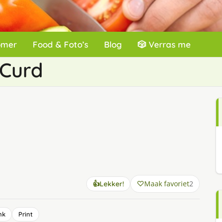
omer
Food & Foto’s
Blog
🎲 Verras me
Curd
Maak favoriet
2
👍
Lekker!
nk
Print