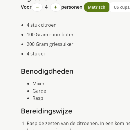
−
+
Voor
4
personen
Metrisch
US cups
4 stuk citroen
100 Gram roomboter
200 Gram griessuiker
4 stuk ei
Benodigdheden
Mixer
Garde
Rasp
Bereidingswijze
Rasp de zesten van de citroenen. In een kom he