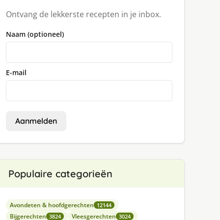
Ontvang de lekkerste recepten in je inbox.
Naam (optioneel)
E-mail
Aanmelden
Populaire categorieën
Avondeten & hoofdgerechten
12144
Bijgerechten
Vleesgerechten
3824
3024