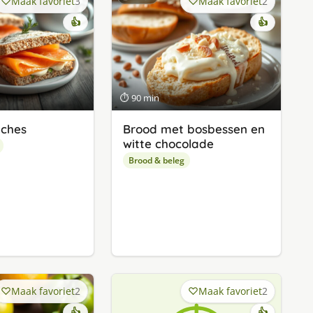
Maak favoriet
3
Maak favoriet
2
👍
👍
⏱ 90 min
iches
Brood met bosbessen en
witte chocolade
Brood & beleg
Maak favoriet
2
Maak favoriet
2
👍
👍