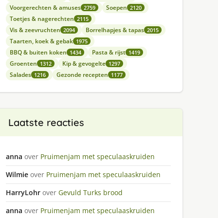
Voorgerechten & amuses
Soepen
2759
2120
Toetjes & nagerechten
2115
Vis & zeevruchten
Borrelhapjes & tapas
2094
2015
Taarten, koek & gebak
1975
BBQ & buiten koken
Pasta & rijst
1434
1419
Groenten
Kip & gevogelte
1312
1297
Salades
Gezonde recepten
1216
1177
Laatste reacties
anna
over
Pruimenjam met speculaaskruiden
Wilmie
over
Pruimenjam met speculaaskruiden
HarryLohr
over
Gevuld Turks brood
anna
over
Pruimenjam met speculaaskruiden