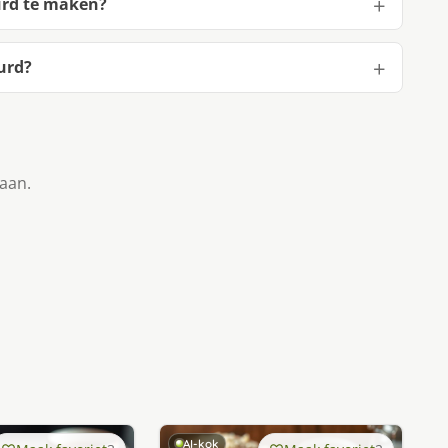
urd te maken?
urd?
taan.
AI-kok