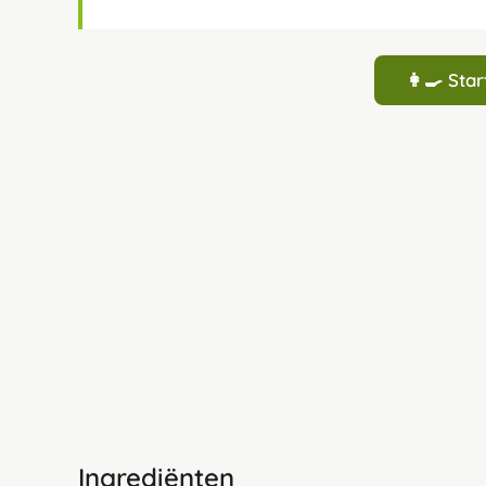
👩‍🍳 St
Ingrediënten