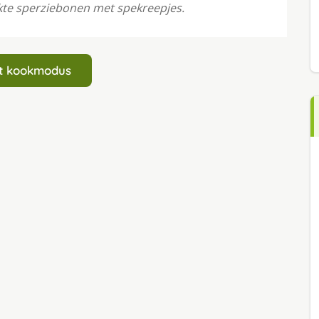
kte sperziebonen met spekreepjes.
art kookmodus