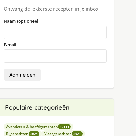
Ontvang de lekkerste recepten in je inbox.
Naam (optioneel)
E-mail
Aanmelden
Populaire categorieën
Avondeten & hoofdgerechten
12144
Bijgerechten
Vleesgerechten
3824
3024