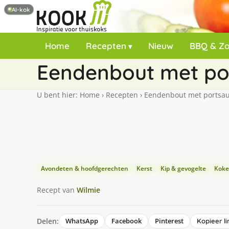
AI-kok
Home
Recepten
Nieuw
BBQ & Z
Eendenbout met po
U bent hier:
Home
›
Recepten
›
Eendenbout met portsa
Avondeten & hoofdgerechten
Kerst
Kip & gevogelte
Koke
Recept van
Wilmie
Delen:
WhatsApp
Facebook
Pinterest
Kopieer li