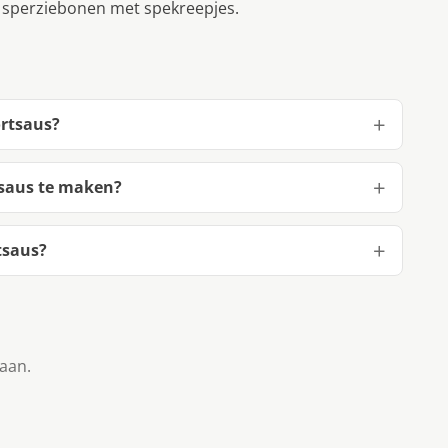
e sperziebonen met spekreepjes.
ortsaus?
saus te maken?
tsaus?
taan.