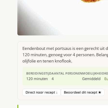
Eendenbout met portsaus is een gerecht uit 
120 minuten, genoeg voor 4 personen. Belang
olijfolie en tenen knoflook.
BEREIDINGSTIJD
AANTAL PERSONEN
MOEILIJKHEID
K
120 minuten
4
Gemiddeld
E
Direct naar recept ↓
Beoordeel dit recept ★