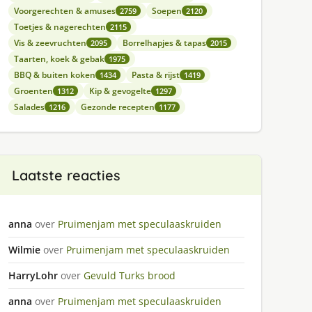
Voorgerechten & amuses
Soepen
2759
2120
Toetjes & nagerechten
2115
Vis & zeevruchten
Borrelhapjes & tapas
2095
2015
Taarten, koek & gebak
1975
BBQ & buiten koken
Pasta & rijst
1434
1419
Groenten
Kip & gevogelte
1312
1297
Salades
Gezonde recepten
1216
1177
Laatste reacties
anna
over
Pruimenjam met speculaaskruiden
Wilmie
over
Pruimenjam met speculaaskruiden
HarryLohr
over
Gevuld Turks brood
anna
over
Pruimenjam met speculaaskruiden