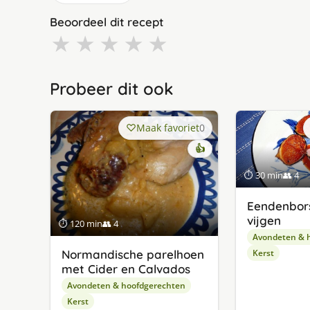
Beoordeel dit recept
★
★
★
★
★
Probeer dit ook
Maak favoriet
0
👍
⏱ 30 min
👥 4
Eendenbors
vijgen
⏱ 120 min
👥 4
Avondeten & 
Normandische parelhoen
Kerst
met Cider en Calvados
Avondeten & hoofdgerechten
Kerst