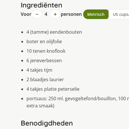
Ingrediënten
−
+
Voor
4
personen
Metrisch
US cups
4 (tamme) eendenbouten
boter en olijfolie
10 tenen knoflook
6 jeneverbessen
4 takjes tijm
2 blaadjes laurier
4 takjes platte peterselie
portsaus: 250 ml. gevogeltefond/bouillon, 100 
extra smaak)
Benodigdheden