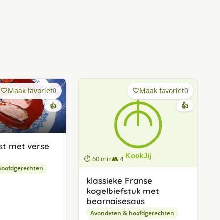
Maak favoriet
0
Maak favoriet
0
👍
👍
t met verse
⏱ 60 min
👥 4
hoofdgerechten
klassieke Franse
kogelbiefstuk met
bearnaisesaus
Avondeten & hoofdgerechten