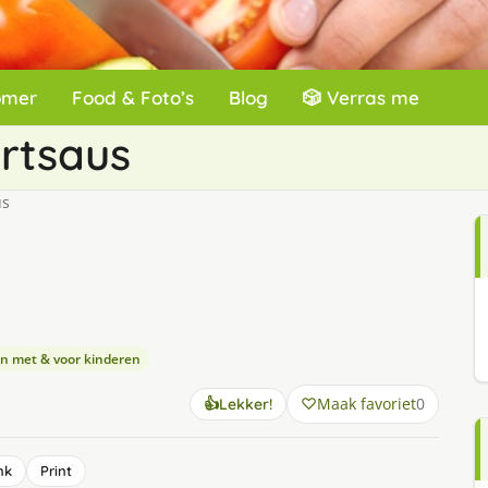
omer
Food & Foto’s
Blog
🎲 Verras me
rtsaus
us
n met & voor kinderen
Maak favoriet
0
👍
Lekker!
nk
Print