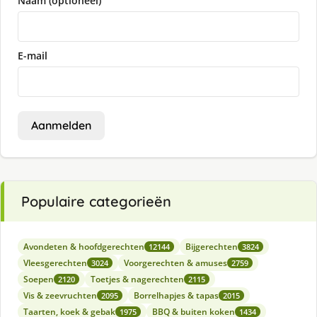
Naam (optioneel)
E-mail
Aanmelden
Populaire categorieën
Avondeten & hoofdgerechten
Bijgerechten
12144
3824
Vleesgerechten
Voorgerechten & amuses
3024
2759
Soepen
Toetjes & nagerechten
2120
2115
Vis & zeevruchten
Borrelhapjes & tapas
2095
2015
Taarten, koek & gebak
BBQ & buiten koken
1975
1434