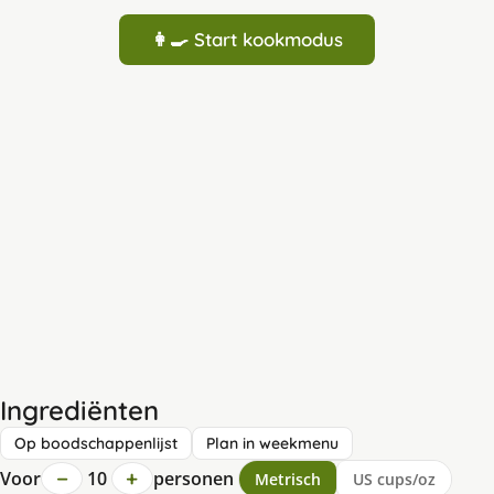
👩‍🍳 Start kookmodus
Ingrediënten
Op boodschappenlijst
Plan in weekmenu
−
+
Voor
10
personen
Metrisch
US cups/oz