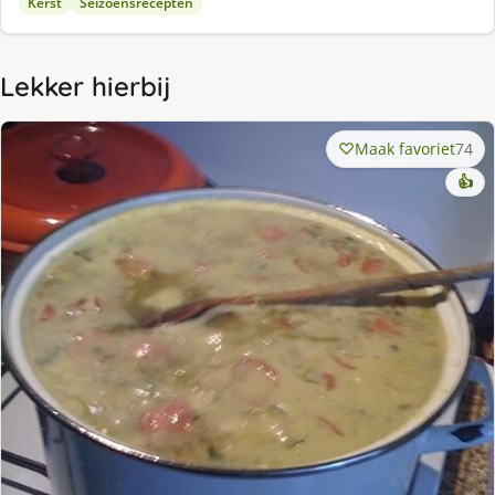
Kerst
Seizoensrecepten
Lekker hierbij
Maak favoriet
74
👍