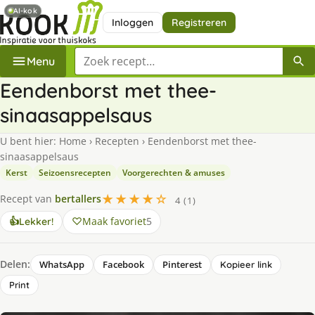
AI-kok
Inloggen
Registreren
Zoek een recept
Menu
Eendenborst met thee-
sinaasappelsaus
U bent hier:
Home
›
Recepten
›
Eendenborst met thee-
sinaasappelsaus
Kerst
Seizoensrecepten
Voorgerechten & amuses
★★★★☆
Recept van
bertallers
4 (1)
Maak favoriet
5
👍
Lekker!
Delen:
WhatsApp
Facebook
Pinterest
Kopieer link
Print