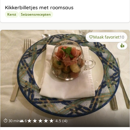
Kikkerbilletjes met roomsaus
Kerst
Seizoensrecepten
Maak favoriet
10
👍
★★★★★
⏱ 30 min
👥 6
4.5 (4)