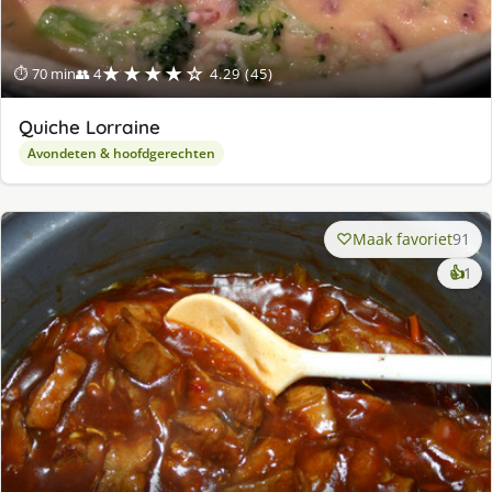
★★★★☆
⏱ 70 min
👥 4
4.29 (45)
Quiche Lorraine
Avondeten & hoofdgerechten
Maak favoriet
91
ke
👍
1
lek
ge