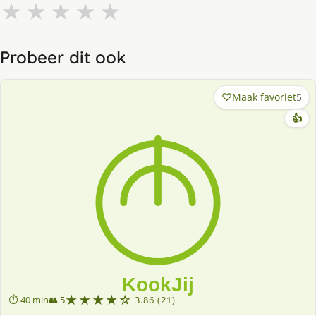
★
★
★
★
★
Probeer dit ook
Maak favoriet
5
👍
★★★★☆
⏱ 40 min
👥 5
3.86 (21)