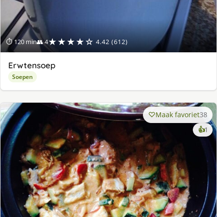
★★★★☆
⏱ 120 min
👥 4
4.42 (612)
Erwtensoep
Soepen
Maak favoriet
38
ke
👍
1
lek
ge