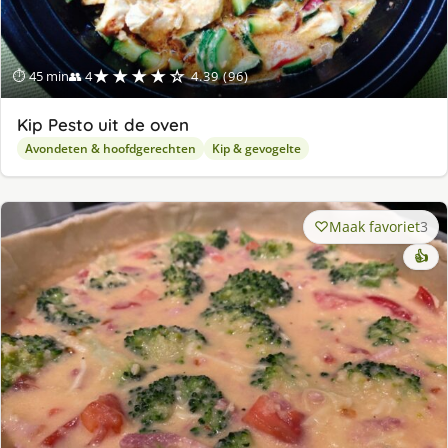
★★★★☆
⏱ 45 min
👥 4
4.39 (96)
Kip Pesto uit de oven
Avondeten & hoofdgerechten
Kip & gevogelte
Maak favoriet
3
👍