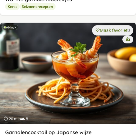
Kerst
Seizoensrecepten
AI-kok
Maak favoriet
0
👍
⏱ 20 min
👥 8
Garnalencocktail op Japanse wijze