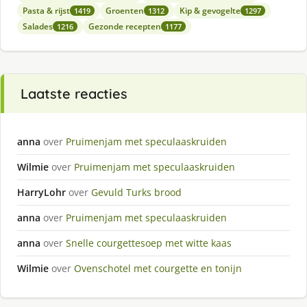
Pasta & rijst
Groenten
Kip & gevogelte
1419
1312
1297
Salades
Gezonde recepten
1216
1177
Laatste reacties
anna
over
Pruimenjam met speculaaskruiden
Wilmie
over
Pruimenjam met speculaaskruiden
HarryLohr
over
Gevuld Turks brood
anna
over
Pruimenjam met speculaaskruiden
anna
over
Snelle courgettesoep met witte kaas
Wilmie
over
Ovenschotel met courgette en tonijn