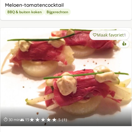
Meloen-tomatencocktail
BBQ & buiten koken
Bijgerechten
Maak favoriet
1
👍
★★★★★
⏱ 30 min
👥 15
5 (1)