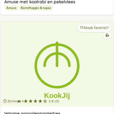
Amuse met koolrabi en pekelvlees
Amuse
Borrelhapjes & tapas
Maak favoriet
7
👍
★★★★☆
⏱ 20 min
👥 4
3.8 (5)
Warme garnalenpasteitjes