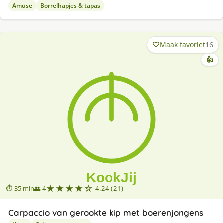
Amuse
Borrelhapjes & tapas
Maak favoriet
16
👍
★★★★☆
⏱ 35 min
👥 4
4.24 (21)
Carpaccio van gerookte kip met boerenjongens