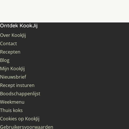
Ontdek KookJij
Over KookJij
Contact
Recepten
Blog
Mijn KookJij
Nieuwsbrief
Recept insturen
Boodschappenlijst
Weekmenu
Thuis koks
Cookies op KookJij
Gebruikersvoorwaarden