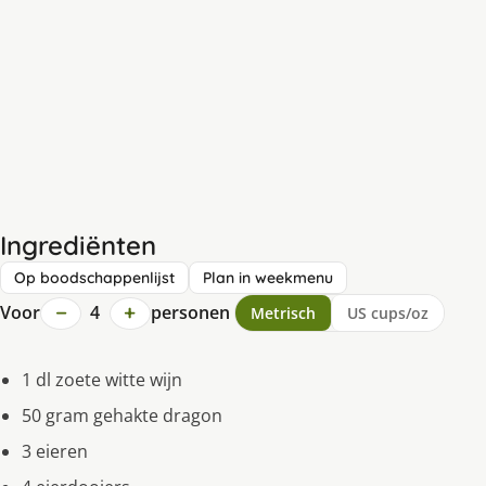
Ingrediënten
Op boodschappenlijst
Plan in weekmenu
−
+
Voor
4
personen
Metrisch
US cups/oz
1 dl zoete witte wijn
50 gram gehakte dragon
3 eieren