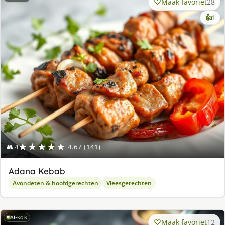
Maak favoriet
28
ke
👍
1
lek
ge
★★★★★
👥 4
4.67 (141)
Adana Kebab
Avondeten & hoofdgerechten
Vleesgerechten
AI-kok
Maak favoriet
12