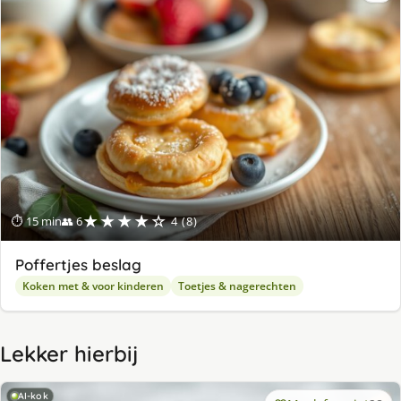
★★★★☆
⏱ 15 min
👥 6
4 (8)
Poffertjes beslag
Koken met & voor kinderen
Toetjes & nagerechten
Lekker hierbij
AI-kok