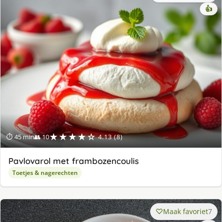
👍
★★★★☆
⏱ 45 min
👥 10
4.13 (8)
Pavlovarol met frambozencoulis
Toetjes & nagerechten
Maak favoriet
7