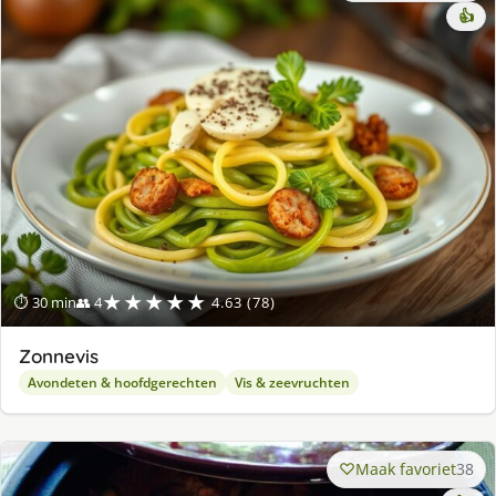
👍
★★★★★
⏱ 30 min
👥 4
4.63 (78)
Zonnevis
Avondeten & hoofdgerechten
Vis & zeevruchten
Maak favoriet
38