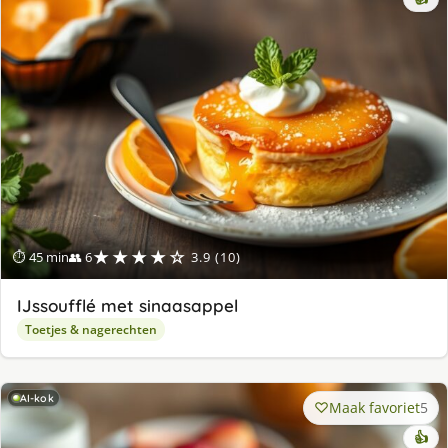
★★★★☆
⏱ 45 min
👥 6
3.9 (10)
IJssoufflé met sinaasappel
Toetjes & nagerechten
AI-kok
Maak favoriet
5
👍