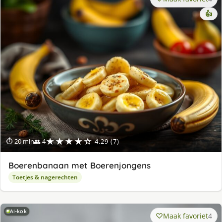
👍
★★★★☆
⏱ 20 min
👥 4
4.29 (7)
Boerenbanaan met Boerenjongens
Toetjes & nagerechten
AI-kok
Maak favoriet
4