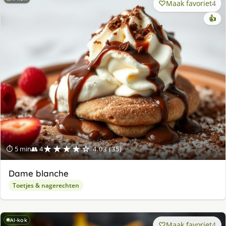
Maak favoriet
4
👍
★★★★☆
⏱ 5 min
👥 4
4.03 (35)
Dame blanche
Toetjes & nagerechten
AI-kok
Maak favoriet
4