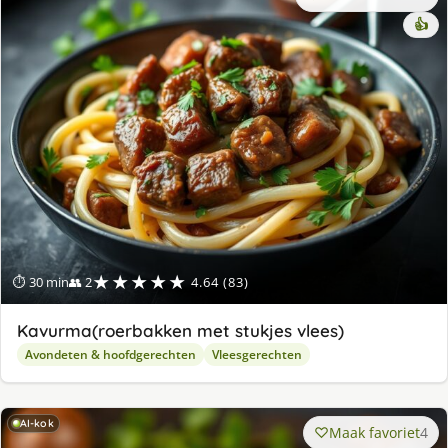
👍
★★★★★
⏱ 30 min
👥 2
4.64 (83)
Kavurma(roerbakken met stukjes vlees)
Avondeten & hoofdgerechten
Vleesgerechten
AI-kok
Maak favoriet
4