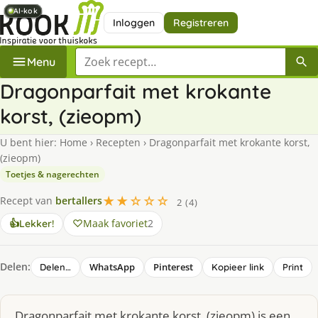
AI-kok
AI-kok
AI-kok
AI-kok
AI-kok
AI-kok
AI-kok
Inloggen
Registreren
Zoek een recept
Menu
Dragonparfait met krokante
korst, (zieopm)
U bent hier:
Home
›
Recepten
›
Dragonparfait met krokante korst,
(zieopm)
Toetjes & nagerechten
★★☆☆☆
Recept van
bertallers
2 (4)
Maak favoriet
2
👍
Lekker!
Delen:
WhatsApp
Pinterest
Delen…
Kopieer link
Print
Dragonparfait met krokante korst, (zieopm) is een