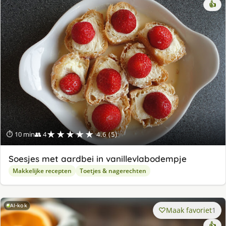
👍
★★★★★
⏱ 10 min
👥 4
4.6 (5)
Soesjes met aardbei in vanillevlabodempje
Makkelijke recepten
Toetjes & nagerechten
AI-kok
Maak favoriet
1
👍