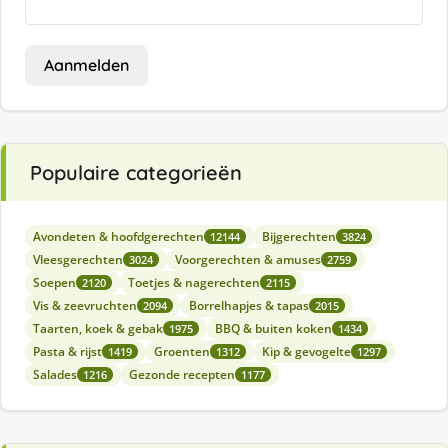
Aanmelden
Populaire categorieën
Avondeten & hoofdgerechten
Bijgerechten
12144
3824
Vleesgerechten
Voorgerechten & amuses
3024
2759
Soepen
Toetjes & nagerechten
2120
2115
Vis & zeevruchten
Borrelhapjes & tapas
2094
2015
Taarten, koek & gebak
BBQ & buiten koken
1975
1434
Pasta & rijst
Groenten
Kip & gevogelte
1419
1312
1297
Salades
Gezonde recepten
1216
1177