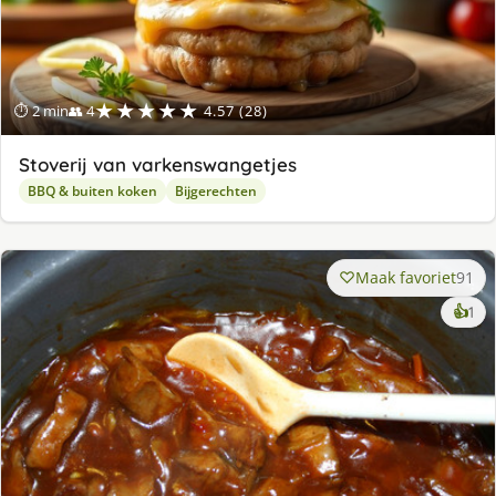
★★★★★
⏱ 2 min
👥 4
4.57 (28)
Stoverij van varkenswangetjes
BBQ & buiten koken
Bijgerechten
Maak favoriet
91
ke
👍
1
lek
ge