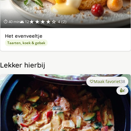
★★★★☆
⏱ 40 min
👥 12
4 (2)
Het evenveeltje
Taarten, koek & gebak
Lekker hierbij
Maak favoriet
38
ke
👍
1
lek
ge