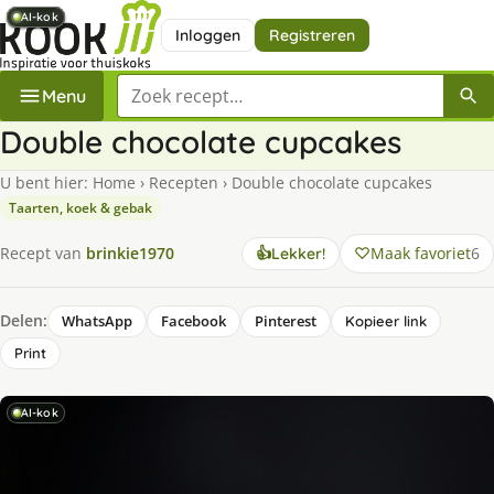
AI-kok
AI-kok
AI-kok
AI-kok
AI-kok
AI-kok
Inloggen
Registreren
Zoek een recept
Menu
Double chocolate cupcakes
U bent hier:
Home
›
Recepten
›
Double chocolate cupcakes
Taarten, koek & gebak
Maak favoriet
6
Recept van
brinkie1970
👍
Lekker!
Delen:
WhatsApp
Facebook
Pinterest
Kopieer link
Print
AI-kok