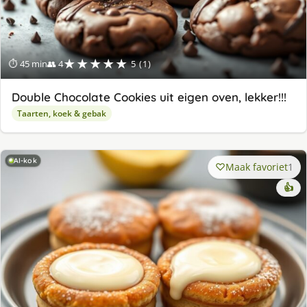
★★★★★
⏱ 45 min
👥 4
5 (1)
Double Chocolate Cookies uit eigen oven, lekker!!!
Taarten, koek & gebak
AI-kok
Maak favoriet
1
👍