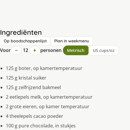
Ingrediënten
Op boodschappenlijst
Plan in weekmenu
−
+
Voor
12
personen
Metrisch
US cups/oz
125 g boter, op kamertemperatuur
125 g kristal suiker
125 g zelfrijzend bakmeel
2 eetlepels melk, op kamertemperatuur
2 grote eieren, op kamer temperatuur
4 theelepels cacao poeder
100 g pure chocolade, in stukjes