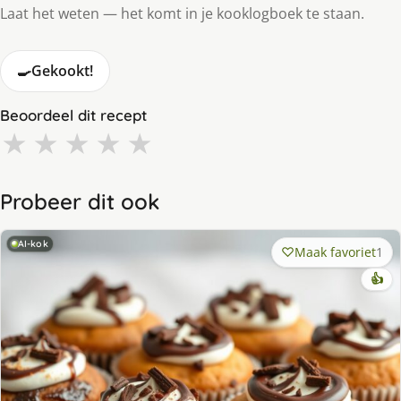
Laat het weten — het komt in je kooklogboek te staan.
🍳
Gekookt!
Beoordeel dit recept
★
★
★
★
★
Probeer dit ook
AI-kok
Maak favoriet
1
👍