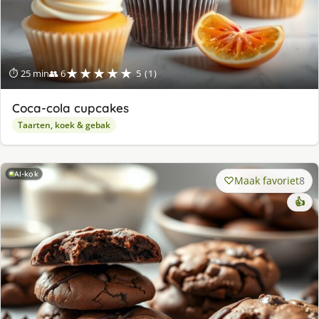
★★★★★
⏱ 25 min
👥 6
5 (1)
Coca-cola cupcakes
Taarten, koek & gebak
AI-kok
Maak favoriet
8
👍