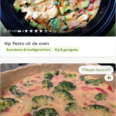
★★★★☆
⏱ 45 min
👥 4
4.39 (96)
Kip Pesto uit de oven
Avondeten & hoofdgerechten
Kip & gevogelte
Maak favoriet
3
👍