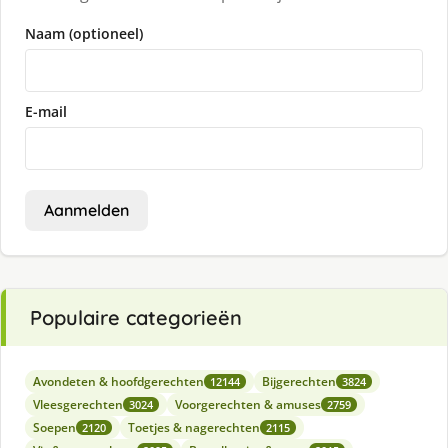
Naam (optioneel)
E-mail
Aanmelden
Populaire categorieën
Avondeten & hoofdgerechten
Bijgerechten
12144
3824
Vleesgerechten
Voorgerechten & amuses
3024
2759
Soepen
Toetjes & nagerechten
2120
2115