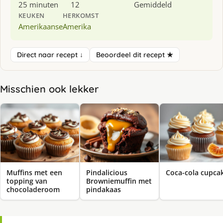
25 minuten
12
Gemiddeld
KEUKEN
HERKOMST
Amerikaanse
Amerika
Direct naar recept ↓
Beoordeel dit recept ★
Misschien ook lekker
Muffins met een
Pindalicious
Coca-cola cupca
topping van
Browniemuffin met
chocoladeroom
pindakaas