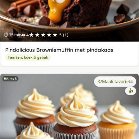
★★★★★
⏱ 35 min
👥 4
5 (1)
Pindalicious Browniemuffin met pindakaas
Taarten, koek & gebak
AI-kok
Maak favoriet
4
👍