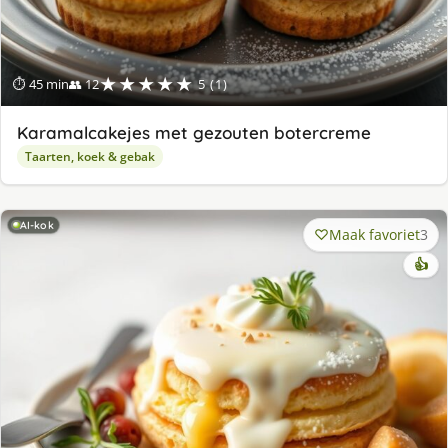
★★★★★
⏱ 45 min
👥 12
5 (1)
Karamalcakejes met gezouten botercreme
Taarten, koek & gebak
AI-kok
Maak favoriet
3
👍