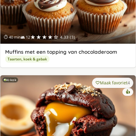
★★★★☆
⏱ 40 min
👥 12
4.33 (3)
Muffins met een topping van chocoladeroom
Taarten, koek & gebak
AI-kok
Maak favoriet
4
👍