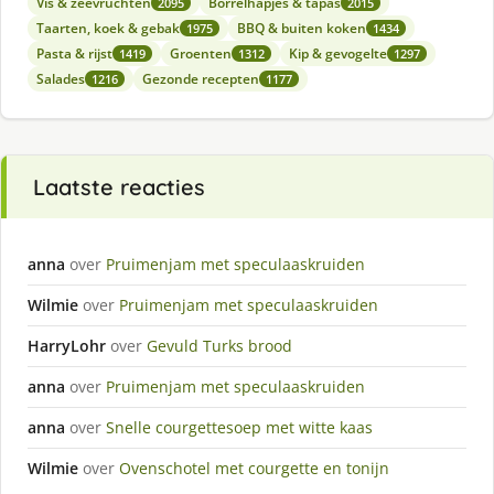
Vis & zeevruchten
Borrelhapjes & tapas
2095
2015
Taarten, koek & gebak
BBQ & buiten koken
1975
1434
Pasta & rijst
Groenten
Kip & gevogelte
1419
1312
1297
Salades
Gezonde recepten
1216
1177
Laatste reacties
anna
over
Pruimenjam met speculaaskruiden
Wilmie
over
Pruimenjam met speculaaskruiden
HarryLohr
over
Gevuld Turks brood
anna
over
Pruimenjam met speculaaskruiden
anna
over
Snelle courgettesoep met witte kaas
Wilmie
over
Ovenschotel met courgette en tonijn