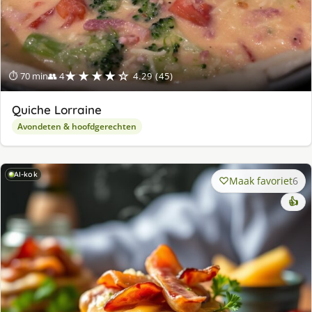
★★★★☆
⏱ 70 min
👥 4
4.29 (45)
Quiche Lorraine
Avondeten & hoofdgerechten
AI-kok
Maak favoriet
6
👍