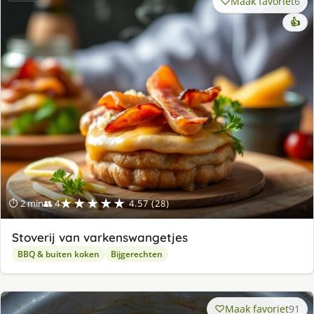
Maak favoriet
6
👍
★★★★★
⏱ 2 min
👥 4
4.57 (28)
Stoverij van varkenswangetjes
BBQ & buiten koken
Bijgerechten
Maak favoriet
91