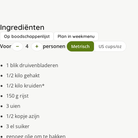
Ingrediënten
Op boodschappenlijst
Plan in weekmenu
−
+
Voor
4
personen
Metrisch
US cups/oz
1 blik druivenbladeren
1/2 kilo gehakt
1/2 kilo kruiden*
150 g rijst
3 uien
1/2 kopje azijn
3 el suiker
genoeg olie om te bakken