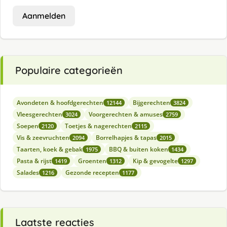
Aanmelden
Populaire categorieën
Avondeten & hoofdgerechten
Bijgerechten
12144
3824
Vleesgerechten
Voorgerechten & amuses
3024
2759
Soepen
Toetjes & nagerechten
2120
2115
Vis & zeevruchten
Borrelhapjes & tapas
2094
2015
Taarten, koek & gebak
BBQ & buiten koken
1975
1434
Pasta & rijst
Groenten
Kip & gevogelte
1419
1312
1297
Salades
Gezonde recepten
1216
1177
Laatste reacties