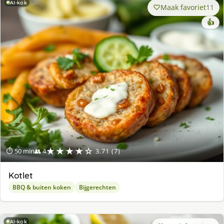
AI-kok
Maak favoriet
11
👍
★★★★☆
⏱ 50 min
👥 4
3.71 (7)
Kotlet
BBQ & buiten koken
Bijgerechten
AI-kok