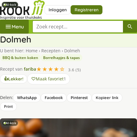
AI-kok
AI-kok
AI-kok
AI-kok
AI-kok
AI-kok
Inloggen
Registreren
Zoek een recept
Menu
Dolmeh
U bent hier:
Home
›
Recepten
›
Dolmeh
BBQ & buiten koken
Borrelhapjes & tapas
★★★★☆
Recept van
fariba
3.6 (5)
Maak favoriet
1
👍
Lekker!
Delen:
WhatsApp
Facebook
Pinterest
Kopieer link
Print
AI-kok