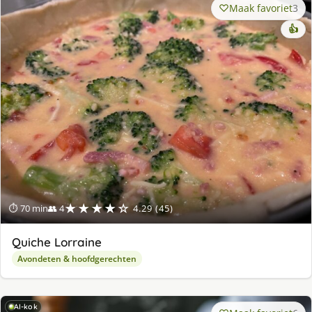
Maak favoriet
3
👍
★★★★☆
⏱ 70 min
👥 4
4.29 (45)
Quiche Lorraine
Avondeten & hoofdgerechten
AI-kok