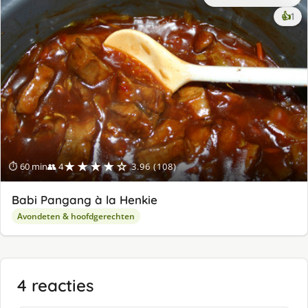
ke
👍
1
lek
ge
★★★★☆
⏱ 60 min
👥 4
3.96 (108)
Babi Pangang à la Henkie
Avondeten & hoofdgerechten
4 reacties