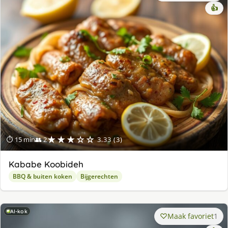
👍
★★★☆☆
⏱ 15 min
👥 2
3.33 (3)
Kababe Koobideh
BBQ & buiten koken
Bijgerechten
AI-kok
Maak favoriet
1