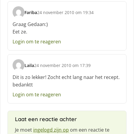
Fariba
24 november 2010 om 19:34
s
c
Graag Gedaan:)
h
Eet ze.
r
e
Login om te reageren
e
f
:
Laila
24 november 2010 om 17:39
s
c
Dit is zo lekker! Zocht echt lang naar het recept.
h
bedanktt
r
e
Login om te reageren
e
f
:
Laat een reactie achter
Je moet
ingelogd zijn op
om een reactie te