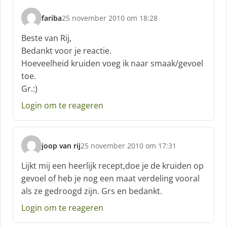
fariba
25 november 2010 om 18:28
s
c
Beste van Rij,
h
Bedankt voor je reactie.
r
Hoeveelheid kruiden voeg ik naar smaak/gevoel
e
toe.
e
f
Gr.:)
:
Login om te reageren
joop van rij
25 november 2010 om 17:31
s
c
Lijkt mij een heerlijk recept,doe je de kruiden op
h
gevoel of heb je nog een maat verdeling vooral
r
als ze gedroogd zijn. Grs en bedankt.
e
e
Login om te reageren
f
: