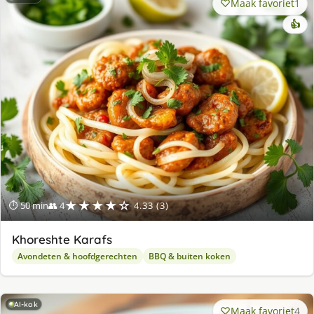
Maak favoriet
1
👍
★★★★☆
⏱ 50 min
👥 4
4.33 (3)
Khoreshte Karafs
Avondeten & hoofdgerechten
BBQ & buiten koken
AI-kok
Maak favoriet
4