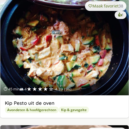
Maak favoriet
38
ke
👍
1
lek
ge
★★★★☆
⏱ 45 min
👥 4
4.39 (96)
Kip Pesto uit de oven
Avondeten & hoofdgerechten
Kip & gevogelte