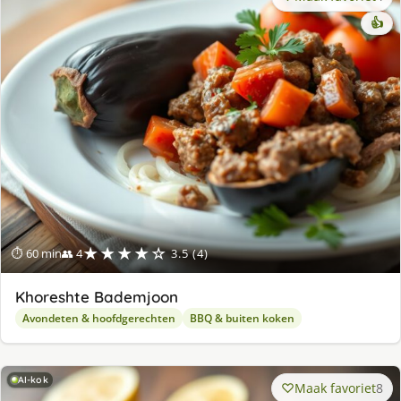
👍
★★★★☆
⏱ 60 min
👥 4
3.5 (4)
Khoreshte Bademjoon
Avondeten & hoofdgerechten
BBQ & buiten koken
AI-kok
Maak favoriet
8