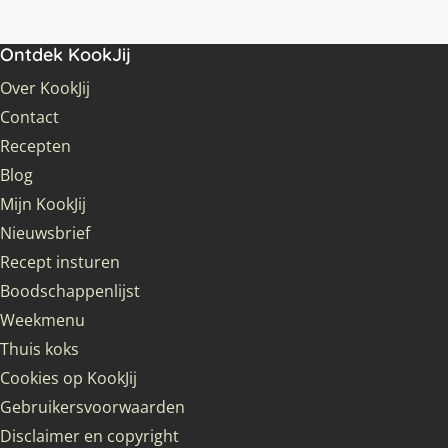
Ontdek KookJij
Over KookJij
Contact
Recepten
Blog
Mijn KookJij
Nieuwsbrief
Recept insturen
Boodschappenlijst
Weekmenu
Thuis koks
Cookies op KookJij
Gebruikersvoorwaarden
Disclaimer en copyright