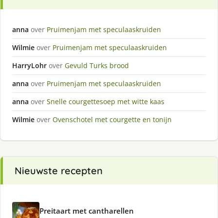
anna
over
Pruimenjam met speculaaskruiden
Wilmie
over
Pruimenjam met speculaaskruiden
HarryLohr
over
Gevuld Turks brood
anna
over
Pruimenjam met speculaaskruiden
anna
over
Snelle courgettesoep met witte kaas
Wilmie
over
Ovenschotel met courgette en tonijn
Nieuwste recepten
Preitaart met cantharellen