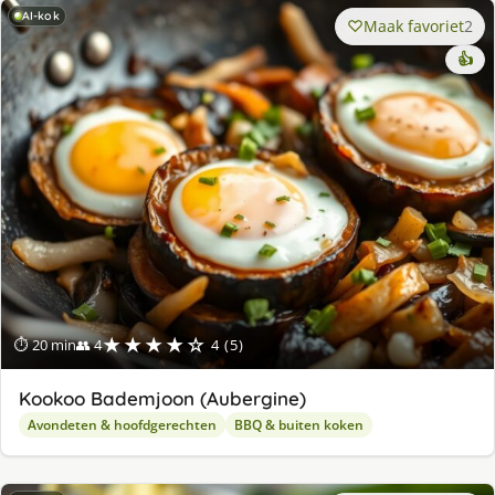
AI-kok
Maak favoriet
2
👍
★★★★☆
⏱ 20 min
👥 4
4 (5)
Kookoo Bademjoon (Aubergine)
Avondeten & hoofdgerechten
BBQ & buiten koken