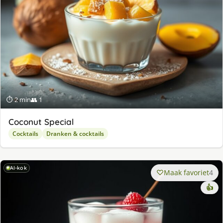
⏱ 2 min
👥 1
Coconut Special
Cocktails
Dranken & cocktails
AI-kok
Maak favoriet
4
👍