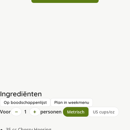
Ingrediënten
Op boodschappenlijst
Plan in weekmenu
−
+
Voor
1
personen
Metrisch
US cups/oz
35 cc Cherry Heering