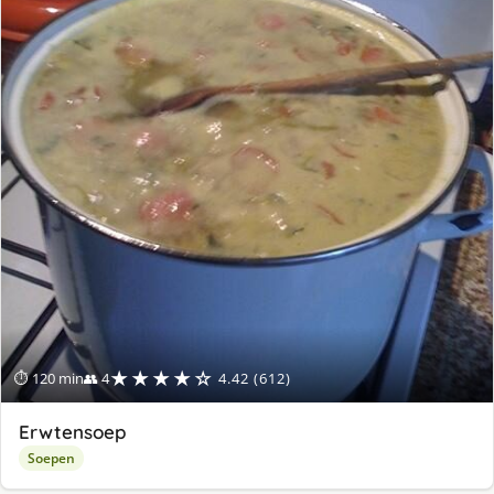
★★★★☆
⏱ 120 min
👥 4
4.42 (612)
Erwtensoep
Soepen