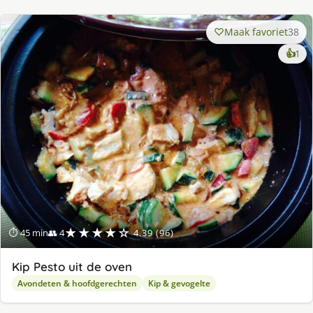
Maak favoriet
38
ke
👍
1
lek
ge
★★★★☆
⏱ 45 min
👥 4
4.39 (96)
Kip Pesto uit de oven
Avondeten & hoofdgerechten
Kip & gevogelte