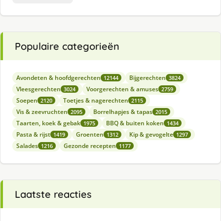
Populaire categorieën
Avondeten & hoofdgerechten
Bijgerechten
12144
3824
Vleesgerechten
Voorgerechten & amuses
3024
2759
Soepen
Toetjes & nagerechten
2120
2115
Vis & zeevruchten
Borrelhapjes & tapas
2095
2015
Taarten, koek & gebak
BBQ & buiten koken
1975
1434
Pasta & rijst
Groenten
Kip & gevogelte
1419
1312
1297
Salades
Gezonde recepten
1216
1177
Laatste reacties