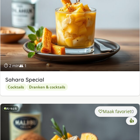
⏱ 2 min
👥 1
Sahara Special
Cocktails
Dranken & cocktails
AI-kok
Maak favoriet
0
👍