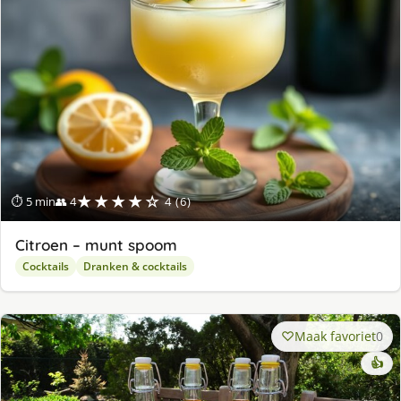
★★★★☆
⏱ 5 min
👥 4
4 (6)
Citroen – munt spoom
Cocktails
Dranken & cocktails
Maak favoriet
0
👍