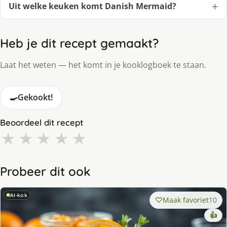
Uit welke keuken komt Danish Mermaid?
Heb je dit recept gemaakt?
Laat het weten — het komt in je kooklogboek te staan.
🍳
Gekookt!
Beoordeel dit recept
★
★
★
★
★
Probeer dit ook
AI-kok
Maak favoriet
10
👍