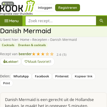
AI-kok
Inloggen
Registreren
Zoek een recept
Menu
Danish Mermaid
U bent hier:
Home
›
Recepten
›
Danish Mermaid
Cocktails
Dranken & cocktails
★★★☆☆
Recept van
beerder
2.6 (5)
Maak favoriet
1
👍
Lekker!
Delen:
WhatsApp
Facebook
Pinterest
Kopieer link
Print
Danish Mermaid is een gerecht uit de Hollandse
keuken. Je maakt het in ongeveer 5 minuten,