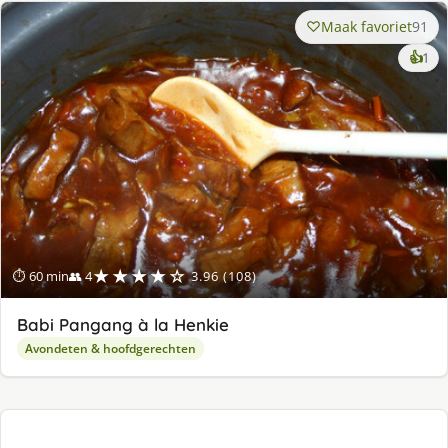
Maak favoriet
91
ke
👍
1
lek
ge
★★★★☆
⏱ 60 min
👥 4
3.96 (108)
Babi Pangang à la Henkie
Avondeten & hoofdgerechten