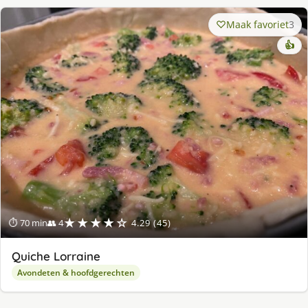
Maak favoriet
3
👍
★★★★☆
⏱ 70 min
👥 4
4.29 (45)
Quiche Lorraine
Avondeten & hoofdgerechten