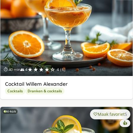
★★★★☆
⏱ 40 min
👥 4
4 (6)
Cocktail Willem Alexander
Cocktails
Dranken & cocktails
AI-kok
Maak favoriet
5
👍