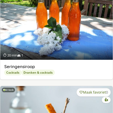
⏱ 20 min
👥 1
Seringensiroop
Cocktails
Dranken & cocktails
AI-kok
Maak favoriet
0
👍