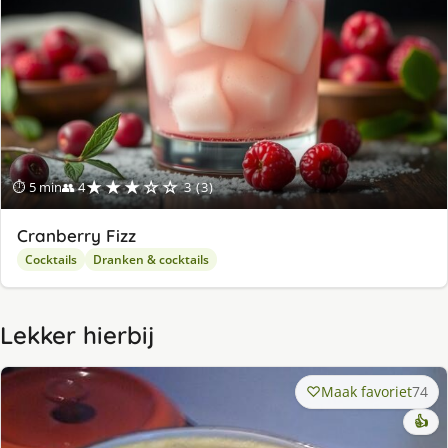
★★★☆☆
⏱ 5 min
👥 4
3 (3)
Cranberry Fizz
Cocktails
Dranken & cocktails
Lekker hierbij
Maak favoriet
74
👍