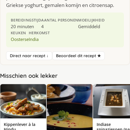
Griekse yoghurt, gemalen komijn en citroensap.
BEREIDINGSTIJD
AANTAL PERSONEN
MOEILIJKHEID
20 minuten
4
Gemiddeld
KEUKEN
HERKOMST
Oosterse
India
Direct naar recept ↓
Beoordeel dit recept ★
Misschien ook lekker
Kippenlever à la
Indiase
Hindu
spinaziesoep (pa