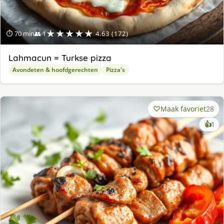
★★★★★
⏱ 70 min
👥 1
4.63 (172)
Lahmacun = Turkse pizza
Avondeten & hoofdgerechten
Pizza's
Maak favoriet
28
ke
👍
1
lek
ge