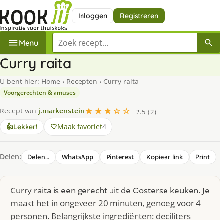
Inloggen
Registreren
Zoek een recept
Menu
Curry raita
U bent hier:
Home
›
Recepten
›
Curry raita
Voorgerechten & amuses
★★★☆☆
Recept van
j.markenstein
2.5 (2)
Maak favoriet
4
👍
Lekker!
Delen:
WhatsApp
Pinterest
Delen…
Kopieer link
Print
Curry raita is een gerecht uit de Oosterse keuken. Je
maakt het in ongeveer 20 minuten, genoeg voor 4
personen. Belangrijkste ingrediënten: deciliters