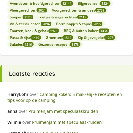
Avondeten & hoofdgerechten
Bijgerechten
12144
3824
Vleesgerechten
Voorgerechten & amuses
3024
2759
Soepen
Toetjes & nagerechten
2120
2115
Vis & zeevruchten
Borrelhapjes & tapas
2094
2015
Taarten, koek & gebak
BBQ & buiten koken
1975
1434
Pasta & rijst
Groenten
Kip & gevogelte
1419
1312
1297
Salades
Gezonde recepten
1216
1178
Laatste reacties
HarryLohr
over
Camping koken: 5 makkelijke recepten en
tips voor op de camping
anna
over
Pruimenjam met speculaaskruiden
Wilmie
over
Pruimenjam met speculaaskruiden