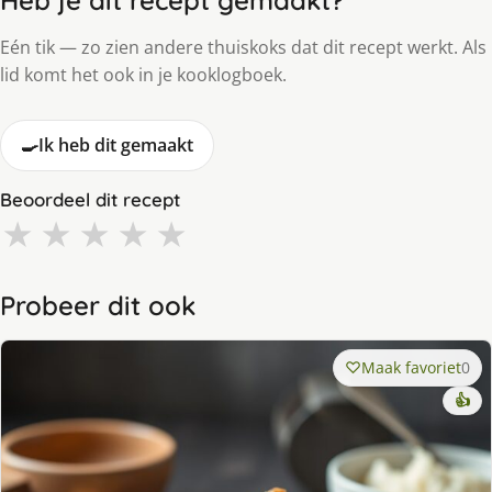
Heb je dit recept gemaakt?
Eén tik — zo zien andere thuiskoks dat dit recept werkt. Als
lid komt het ook in je kooklogboek.
🍳
Ik heb dit gemaakt
Beoordeel dit recept
★
★
★
★
★
Probeer dit ook
Maak favoriet
0
👍