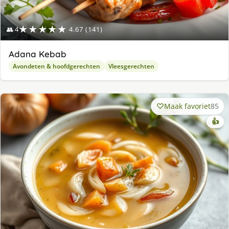
★★★★★
👥 4
4.67 (141)
Adana Kebab
Avondeten & hoofdgerechten
Vleesgerechten
Maak favoriet
85
👍