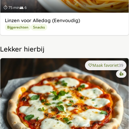
⏱ 75 min
👥 6
Linzen voor Alledag (Eenvoudig)
Bijgerechten
Snacks
Lekker hierbij
Maak favoriet
39
👍