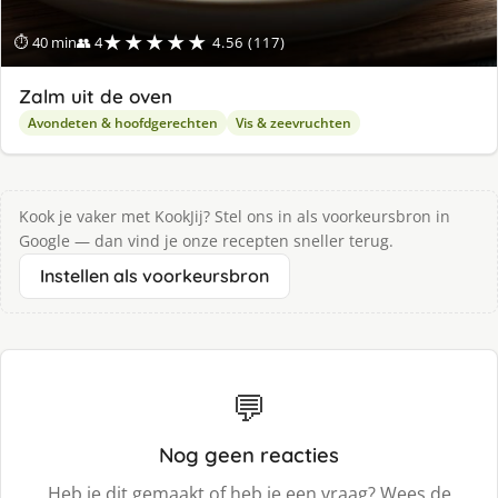
★★★★★
⏱ 40 min
👥 4
4.56 (117)
Zalm uit de oven
Avondeten & hoofdgerechten
Vis & zeevruchten
Kook je vaker met KookJij? Stel ons in als voorkeursbron in
Google — dan vind je onze recepten sneller terug.
Instellen als voorkeursbron
💬
Nog geen reacties
Heb je dit gemaakt of heb je een vraag? Wees de