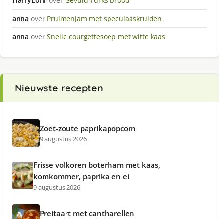
HarryLohr
over
Gevuld Turks brood
anna
over
Pruimenjam met speculaaskruiden
anna
over
Snelle courgettesoep met witte kaas
Nieuwste recepten
Zoet-zoute paprikapopcorn
9 augustus 2026
Frisse volkoren boterham met kaas,
komkommer, paprika en ei
9 augustus 2026
Preitaart met cantharellen