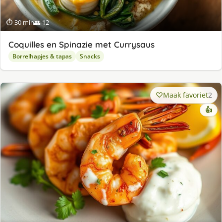
⏱ 30 min
👥 12
Coquilles en Spinazie met Currysaus
Borrelhapjes & tapas
Snacks
Maak favoriet
2
👍