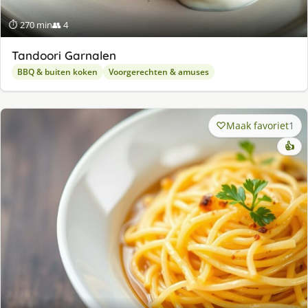
⏱ 270 min
👥 4
Tandoori Garnalen
BBQ & buiten koken
Voorgerechten & amuses
Maak favoriet
1
👍