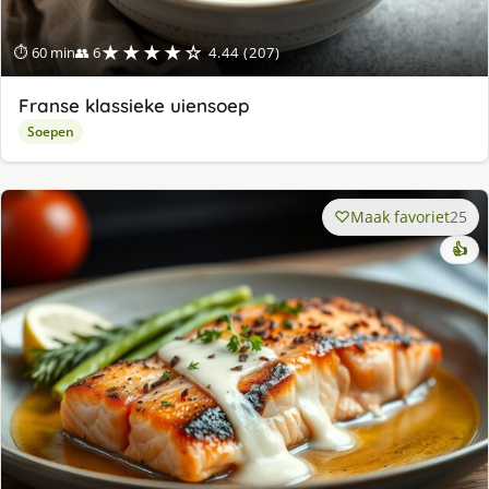
★★★★☆
⏱ 60 min
👥 6
4.44 (207)
Franse klassieke uiensoep
Soepen
Maak favoriet
25
👍