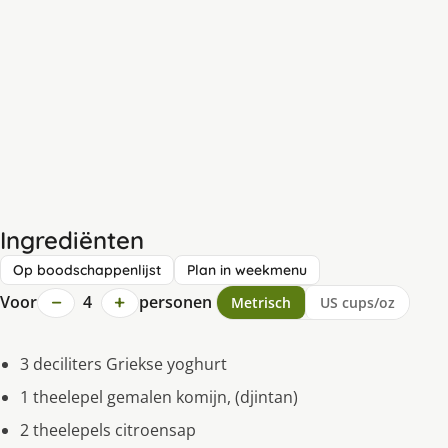
Ingrediënten
Op boodschappenlijst
Plan in weekmenu
−
+
Voor
4
personen
Metrisch
US cups/oz
3 deciliters Griekse yoghurt
1 theelepel gemalen komijn, (djintan)
2 theelepels citroensap