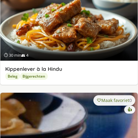
⏱ 30 min
👥 4
Kippenlever à la Hindu
Beleg
Bijgerechten
Maak favoriet
0
👍