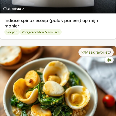
⏱ 40 min
👥 2
Indiase spinaziesoep (palak paneer) op mijn
manier
Soepen
Voorgerechten & amuses
Maak favoriet
0
👍