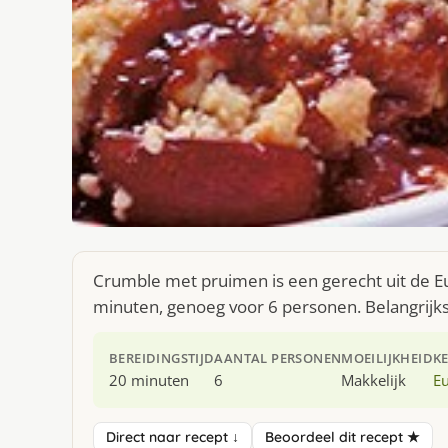
Crumble met pruimen is een gerecht uit de E
minuten, genoeg voor 6 personen. Belangrijkste
BEREIDINGSTIJD
AANTAL PERSONEN
MOEILIJKHEID
K
20 minuten
6
Makkelijk
E
Direct naar recept ↓
Beoordeel dit recept ★