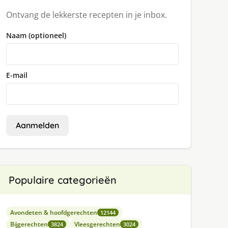
Ontvang de lekkerste recepten in je inbox.
Naam (optioneel)
E-mail
Aanmelden
Populaire categorieën
Avondeten & hoofdgerechten
12144
Bijgerechten
Vleesgerechten
3824
3024