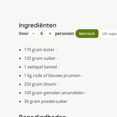
Ingrediënten
−
+
Voor
6
personen
Metrisch
US cups
170 gram boter -
120 gram suiker -
1 eetlepel kaneel -
1 kg rode of blauwe pruimen -
250 gram bloem -
100 gram gemalen amandelen -
30 gram poedersuiker
Benodigdheden