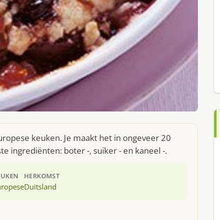
uropese keuken. Je maakt het in ongeveer 20
 ingrediënten: boter -, suiker - en kaneel -.
EUKEN
HERKOMST
uropese
Duitsland