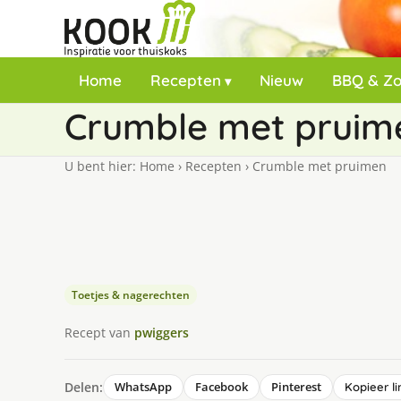
Home
Recepten
Nieuw
BBQ & Z
Crumble met pruim
U bent hier:
Home
›
Recepten
›
Crumble met pruimen
Toetjes & nagerechten
Recept van
pwiggers
Delen:
WhatsApp
Facebook
Pinterest
Kopieer li