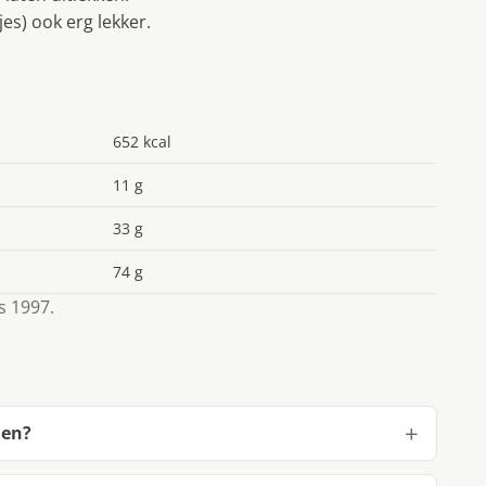
jes) ook erg lekker.
652 kcal
11 g
33 g
74 g
s 1997.
men?