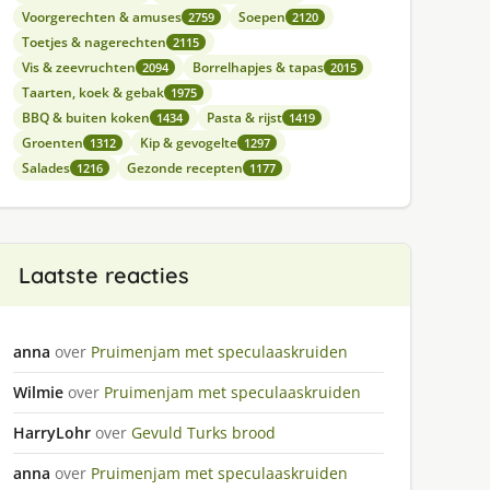
Voorgerechten & amuses
Soepen
2759
2120
Toetjes & nagerechten
2115
Vis & zeevruchten
Borrelhapjes & tapas
2094
2015
Taarten, koek & gebak
1975
BBQ & buiten koken
Pasta & rijst
1434
1419
Groenten
Kip & gevogelte
1312
1297
Salades
Gezonde recepten
1216
1177
Laatste reacties
anna
over
Pruimenjam met speculaaskruiden
Wilmie
over
Pruimenjam met speculaaskruiden
HarryLohr
over
Gevuld Turks brood
anna
over
Pruimenjam met speculaaskruiden