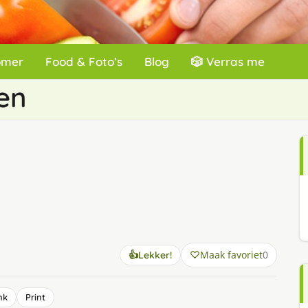
omer
Food & Foto’s
Blog
🎲 Verras me
en
Maak favoriet
0
👍
Lekker!
nk
Print