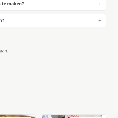
n te maken?
n?
taan.