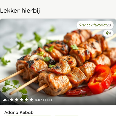
Lekker hierbij
Maak favoriet
28
ke
👍
1
lek
ge
★★★★★
👥 4
4.67 (141)
Adana Kebab