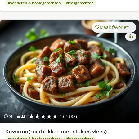
Avondeten & hoofdgerechten
Vleesgerechten
Maak favoriet
12
👍
★★★★★
⏱ 30 min
👥 2
4.64 (83)
Kavurma(roerbakken met stukjes vlees)
Avondeten & hoofdgerechten
Vleesgerechten