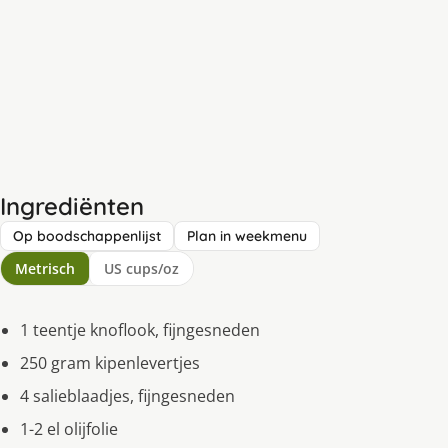
Ingrediënten
Op boodschappenlijst
Plan in weekmenu
Metrisch
US cups/oz
1 teentje knoflook, fijngesneden
250 gram kipenlevertjes
4 salieblaadjes, fijngesneden
1-2 el olijfolie