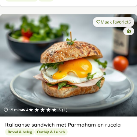
Maak favoriet
6
👍
★★★★★
⏱ 15 min
👥 4
5 (1)
Italiaanse sandwich met Parmaham en rucola
Brood & beleg
Ontbijt & Lunch