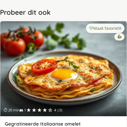
Probeer dit ook
Maak favoriet
8
👍
★★★★☆
⏱ 20 min
👥 1
4 (3)
Gegratineerde Italiaanse omelet