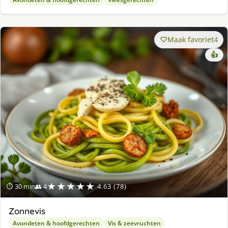
Maak favoriet
4
👍
★★★★★
⏱ 30 min
👥 4
4.63 (78)
Zonnevis
Avondeten & hoofdgerechten
Vis & zeevruchten