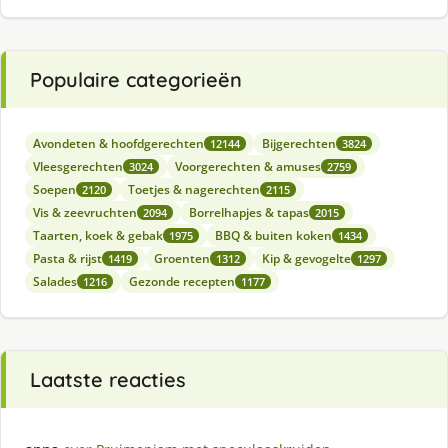
Populaire categorieën
Avondeten & hoofdgerechten
Bijgerechten
12144
3824
Vleesgerechten
Voorgerechten & amuses
3024
2759
Soepen
Toetjes & nagerechten
2120
2115
Vis & zeevruchten
Borrelhapjes & tapas
2094
2015
Taarten, koek & gebak
BBQ & buiten koken
1975
1434
Pasta & rijst
Groenten
Kip & gevogelte
1419
1312
1297
Salades
Gezonde recepten
1216
1177
Laatste reacties