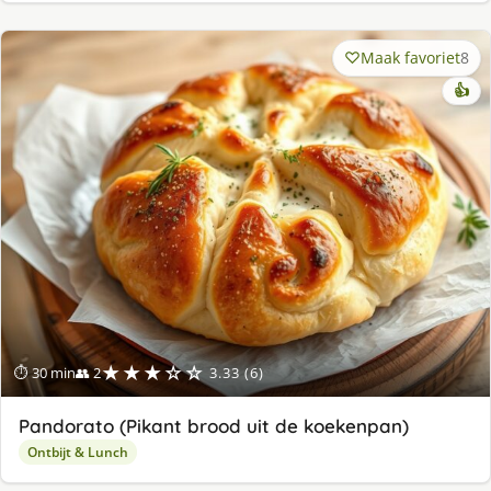
Maak favoriet
8
👍
★★★☆☆
⏱ 30 min
👥 2
3.33 (6)
Pandorato (Pikant brood uit de koekenpan)
Ontbijt & Lunch