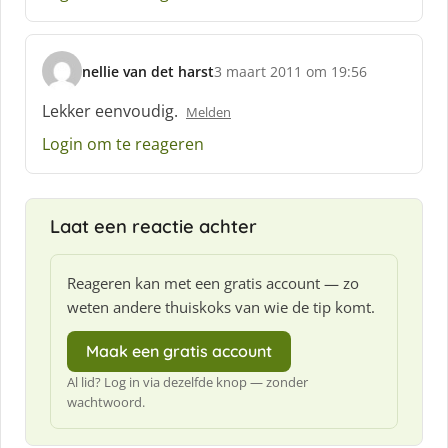
:
nellie van det harst
3 maart 2011 om 19:56
s
c
Lekker eenvoudig.
Melden
h
Login om te reageren
r
e
e
f
Laat een reactie achter
:
Reageren kan met een gratis account — zo
weten andere thuiskoks van wie de tip komt.
Maak een gratis account
Al lid? Log in via dezelfde knop — zonder
wachtwoord.