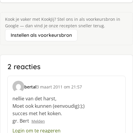
Kook je vaker met KookJij? Stel ons in als voorkeursbron in
Google — dan vind je onze recepten sneller terug.
Instellen als voorkeursbron
2 reacties
bertal
3 maart 2011 om 21:57
s
c
nellie van det harst,
h
Moet ook kunnen (eenvoudig):);)
r
succes met het koken.
e
gr. Bert
e
Melden
f
Login om te reageren