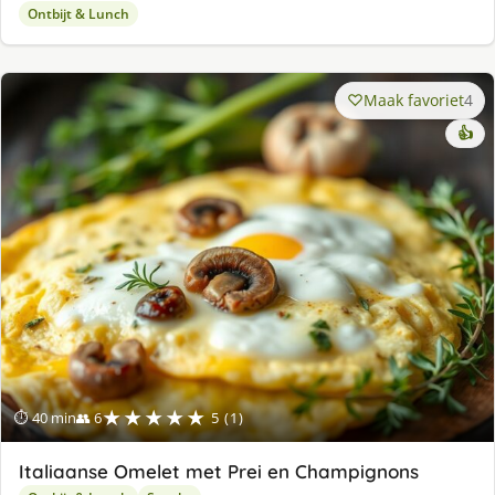
Ontbijt & Lunch
Maak favoriet
4
👍
★★★★★
⏱ 40 min
👥 6
5 (1)
Italiaanse Omelet met Prei en Champignons