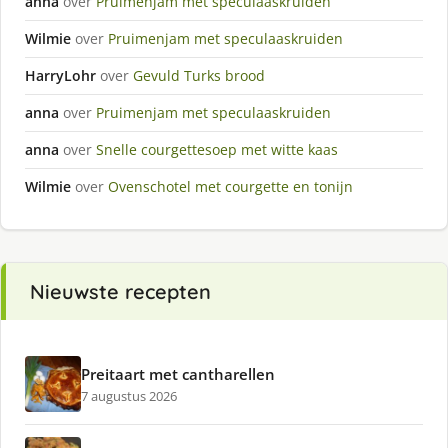
anna
over
Pruimenjam met speculaaskruiden
Wilmie
over
Pruimenjam met speculaaskruiden
HarryLohr
over
Gevuld Turks brood
anna
over
Pruimenjam met speculaaskruiden
anna
over
Snelle courgettesoep met witte kaas
Wilmie
over
Ovenschotel met courgette en tonijn
Nieuwste recepten
Preitaart met cantharellen
7 augustus 2026