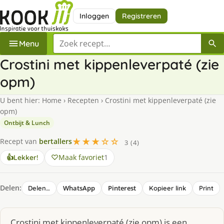
Inloggen
Registreren
Zoek een recept
Menu
Crostini met kippenleverpaté (zie
opm)
U bent hier:
Home
›
Recepten
›
Crostini met kippenleverpaté (zie
opm)
Ontbijt & Lunch
★★★☆☆
Recept van
bertallers
3 (4)
Maak favoriet
1
👍
Lekker!
Delen:
WhatsApp
Pinterest
Delen…
Kopieer link
Print
Crostini met kippenleverpaté (zie opm) is een