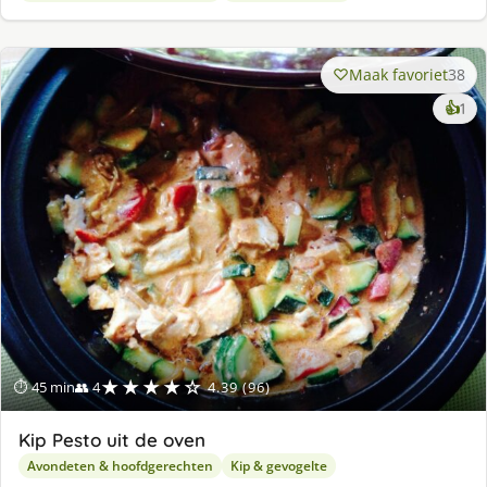
Maak favoriet
38
ke
👍
1
lek
ge
★★★★☆
⏱ 45 min
👥 4
4.39 (96)
Kip Pesto uit de oven
Avondeten & hoofdgerechten
Kip & gevogelte