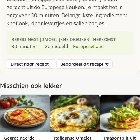
gerecht uit de Europese keuken. Je maakt het in
ongeveer 30 minuten. Belangrijkste ingrediënten:
knoflook, kipenlevertjes en salieblaadjes.
BEREIDINGSTIJD
MOEILIJKHEID
KEUKEN
HERKOMST
30 minuten
Gemiddeld
Europese
Italie
Direct naar recept ↓
Beoordeel dit recept ★
Misschien ook lekker
Gegratineerde
Italiaanse Omelet
Paasontbijt uit