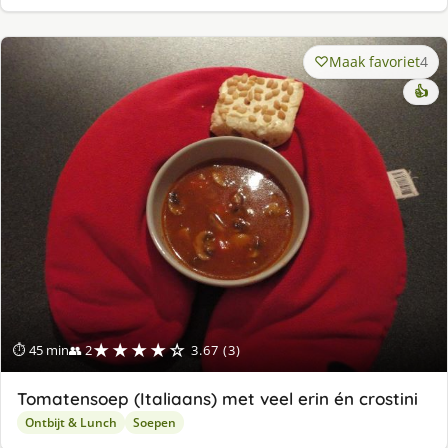
Maak favoriet
4
👍
★★★★☆
⏱ 45 min
👥 2
3.67 (3)
Tomatensoep (Italiaans) met veel erin én crostini
Ontbijt & Lunch
Soepen