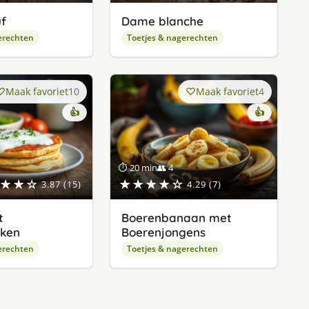
f
Dame blanche
erechten
Toetjes & nagerechten
Maak favoriet
10
Maak favoriet
4
👍
👍
⏱ 20 min
👥 4
★★☆
★★★★☆
3.87 (15)
4.29 (7)
t
Boerenbanaan met
ken
Boerenjongens
erechten
Toetjes & nagerechten