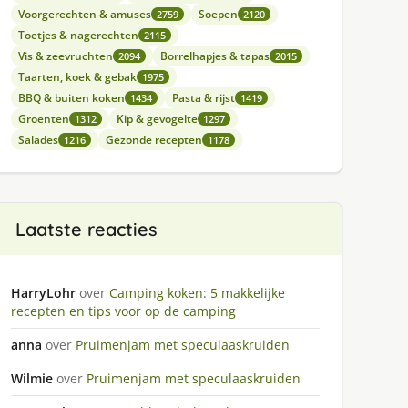
Voorgerechten & amuses
Soepen
2759
2120
Toetjes & nagerechten
2115
Vis & zeevruchten
Borrelhapjes & tapas
2094
2015
Taarten, koek & gebak
1975
BBQ & buiten koken
Pasta & rijst
1434
1419
Groenten
Kip & gevogelte
1312
1297
Salades
Gezonde recepten
1216
1178
Laatste reacties
HarryLohr
over
Camping koken: 5 makkelijke
recepten en tips voor op de camping
anna
over
Pruimenjam met speculaaskruiden
Wilmie
over
Pruimenjam met speculaaskruiden