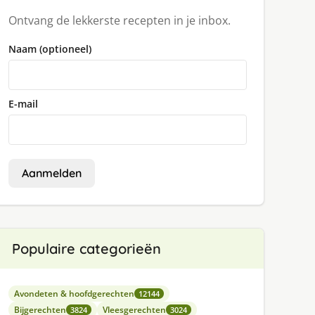
Ontvang de lekkerste recepten in je inbox.
Naam (optioneel)
E-mail
Aanmelden
Populaire categorieën
Avondeten & hoofdgerechten
12144
Bijgerechten
Vleesgerechten
3824
3024