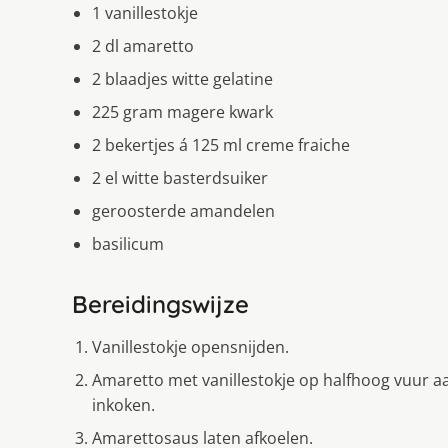
1 vanillestokje
2 dl amaretto
2 blaadjes witte gelatine
225 gram magere kwark
2 bekertjes á 125 ml creme fraiche
2 el witte basterdsuiker
geroosterde amandelen
basilicum
Bereidingswijze
Vanillestokje opensnijden.
Amaretto met vanillestokje op halfhoog vuur aa
inkoken.
Amarettosaus laten afkoelen.