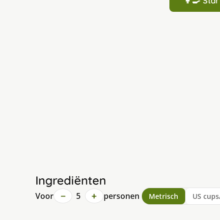
👩‍🍳 St
Ingrediënten
−
+
Voor
5
personen
Metrisch
US cups