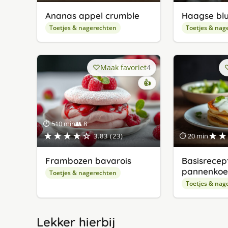
Ananas appel crumble
Haagse blu
Toetjes & nagerechten
Toetjes & nag
Maak favoriet
4
👍
⏱ 510 min
👥 8
★★★★☆
★★
3.83 (23)
⏱ 20 min
Frambozen bavarois
Basisrecep
pannenkoe
Toetjes & nagerechten
Toetjes & nag
Lekker hierbij