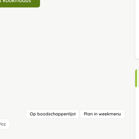
art kookmodus
Op boodschappenlijst
Plan in weekmenu
/oz