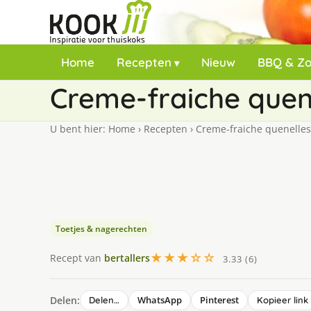
Home
Recepten
Nieuw
BBQ & Z
Creme-fraiche quen
U bent hier:
Home
›
Recepten
›
Creme-fraiche quenelles
Toetjes & nagerechten
★★★☆☆
Recept van
bertallers
3.33 (6)
Delen:
WhatsApp
Pinterest
Delen…
Kopieer link