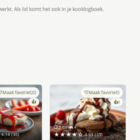
werkt. Als lid komt het ook in je kooklogboek.
Maak favoriet
20
Maak favoriet
5
👍
keer
👍
1
lekker
gevonde
⏱ 5 min
👥 4
★★★★☆
4.14 (36)
4.03 (35)