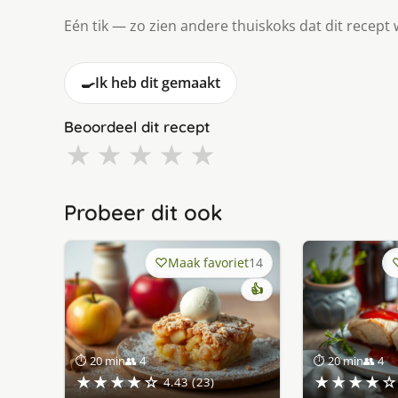
Eén tik — zo zien andere thuiskoks dat dit recept 
🍳
Ik heb dit gemaakt
Beoordeel dit recept
★
★
★
★
★
Probeer dit ook
Maak favoriet
14
👍
⏱ 20 min
👥 4
⏱ 20 min
👥 4
★★★★☆
★★★★☆
4.43 (23)