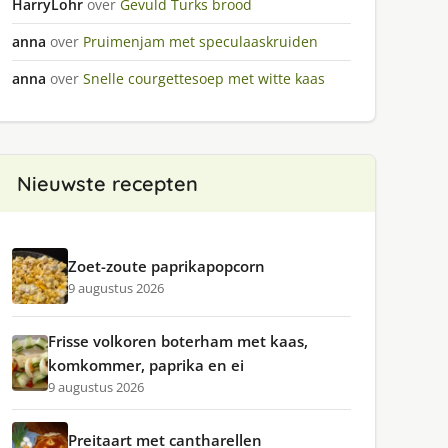
HarryLohr
over
Gevuld Turks brood
anna
over
Pruimenjam met speculaaskruiden
anna
over
Snelle courgettesoep met witte kaas
Nieuwste recepten
Zoet-zoute paprikapopcorn
9 augustus 2026
Frisse volkoren boterham met kaas,
komkommer, paprika en ei
9 augustus 2026
Preitaart met cantharellen