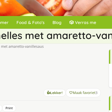
omer
Food & Foto’s
Blog
🎲 Verras me
elles met amaretto-van
 met amaretto-vanillesaus
Maak favoriet
3
👍
Lekker!
Print