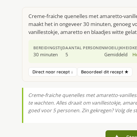
Creme-fraiche quenelles met amaretto-vanille
maakt het in ongeveer 30 minuten, genoeg voo
vanillestokje, amaretto en blaadjes witte gelat
BEREIDINGSTIJD
AANTAL PERSONEN
MOEILIJKHEID
K
30 minuten
5
Gemiddeld
H
Direct naar recept ↓
Beoordeel dit recept ★
Creme-fraiche quenelles met amaretto-vanillesa
te wachten. Alles draait om vanillestokje, amare
goed voor 5 personen. Zin gekregen? Volg de st