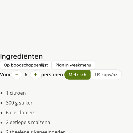
Ingrediënten
Op boodschappenlijst
Plan in weekmenu
−
+
Voor
6
personen
Metrisch
US cups/oz
1 citroen
300 g suiker
6 eierdooiers
2 eetlepels maïzena
2 theelepels kaneelpoeder