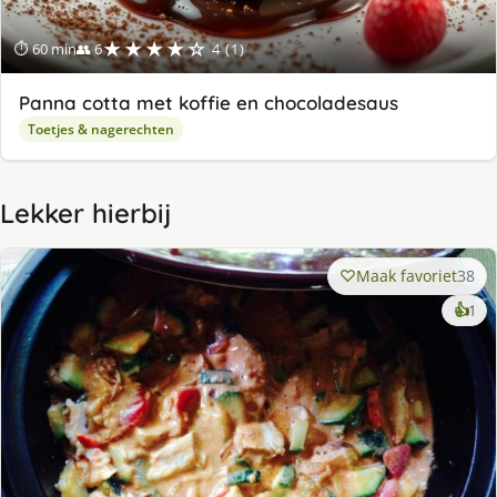
★★★★☆
⏱ 60 min
👥 6
4 (1)
Panna cotta met koffie en chocoladesaus
Toetjes & nagerechten
Lekker hierbij
Maak favoriet
38
ke
👍
1
lek
ge