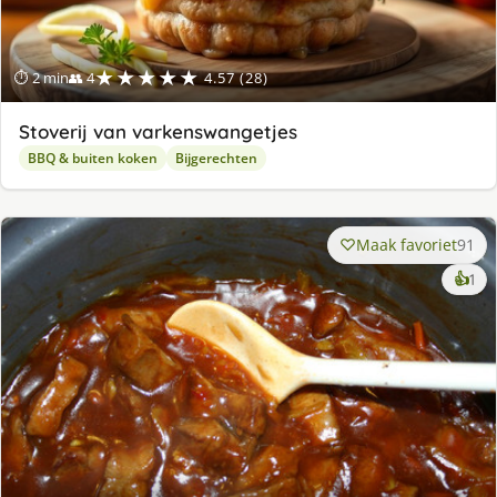
★★★★★
⏱ 2 min
👥 4
4.57 (28)
Stoverij van varkenswangetjes
BBQ & buiten koken
Bijgerechten
Maak favoriet
91
ke
👍
1
lek
ge