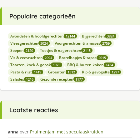
Populaire categorieën
Avondeten & hoofdgerechten
Bijgerechten
12144
3824
Vleesgerechten
Voorgerechten & amuses
3024
2759
Soepen
Toetjes & nagerechten
2120
2115
Vis & zeevruchten
Borrelhapjes & tapas
2094
2015
Taarten, koek & gebak
BBQ & buiten koken
1975
1434
Pasta & rijst
Groenten
Kip & gevogelte
1419
1312
1297
Salades
Gezonde recepten
1216
1177
Laatste reacties
anna
over
Pruimenjam met speculaaskruiden