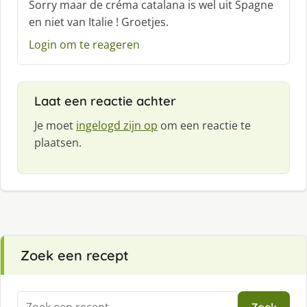
Sorry maar de créma catalana is wel uit Spagne
h
en niet van Italie ! Groetjes.
r
e
Login om te reageren
e
f
:
Laat een reactie achter
Je moet
ingelogd zijn op
om een reactie te
plaatsen.
Zoek een recept
Zoeken