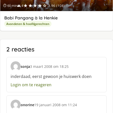
★★★★☆
⏱ 60 min
👥 4
3.96 (108)
Babi Pangang à la Henkie
Avondeten & hoofdgerechten
2 reacties
sonja
3 maart 2008 om 18:25
s
c
inderdaad, eerst gewoon je huiswerk doen
h
Login om te reageren
r
e
e
f
onorine
19 januari 2008 om 11:24
:
s
c