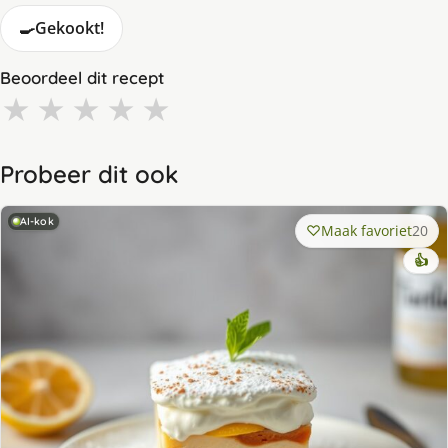
🍳
Gekookt!
Beoordeel dit recept
★
★
★
★
★
Probeer dit ook
AI-kok
Maak favoriet
20
👍