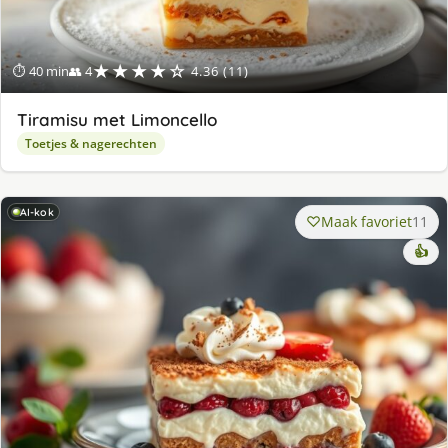
★★★★☆
⏱ 40 min
👥 4
4.36 (11)
Tiramisu met Limoncello
Toetjes & nagerechten
AI-kok
Maak favoriet
11
👍