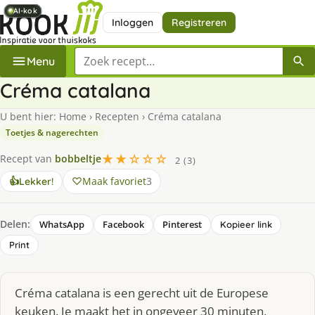
AI-kok
AI-kok
AI-kok
AI-kok
AI-kok
AI-kok
Inloggen
Registreren
Zoek een recept
Menu
Créma catalana
U bent hier:
Home
›
Recepten
›
Créma catalana
Toetjes & nagerechten
★★☆☆☆
Recept van
bobbeltje
2 (3)
Maak favoriet
3
👍
Lekker!
Delen:
WhatsApp
Facebook
Pinterest
Kopieer link
Print
Créma catalana is een gerecht uit de Europese
keuken. Je maakt het in ongeveer 30 minuten,