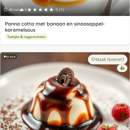
★★★★★
⏱ 40 min
👥 6
5 (1)
Panna cotta met banaan en sinaasappel-
karamelsaus
Toetjes & nagerechten
AI-kok
Maak favoriet
3
👍