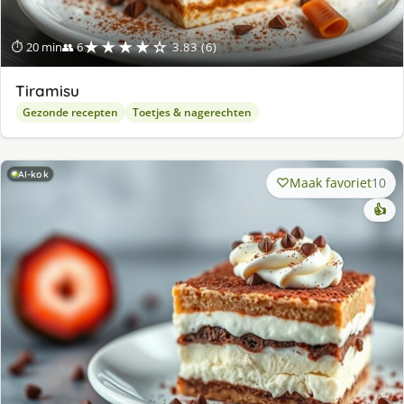
★★★★☆
⏱ 20 min
👥 6
3.83 (6)
Tiramisu
Gezonde recepten
Toetjes & nagerechten
AI-kok
Maak favoriet
10
👍