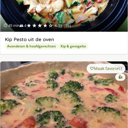
★★★★☆
⏱ 45 min
👥 4
4.39 (96)
Kip Pesto uit de oven
Avondeten & hoofdgerechten
Kip & gevogelte
Maak favoriet
3
👍