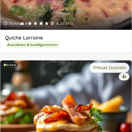
★★★★☆
⏱ 70 min
👥 4
4.29 (45)
Quiche Lorraine
Avondeten & hoofdgerechten
AI-kok
Maak favoriet
6
👍