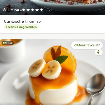
★★★★★
⏱ 30 min
👥 4
5 (2)
Caribische tiramisu
Toetjes & nagerechten
AI-kok
Maak favoriet
4
👍