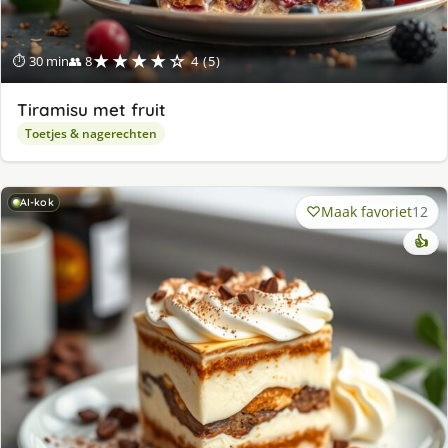
★★★★☆
⏱ 30 min
👥 8
4 (5)
Tiramisu met fruit
Toetjes & nagerechten
AI-kok
Maak favoriet
12
👍