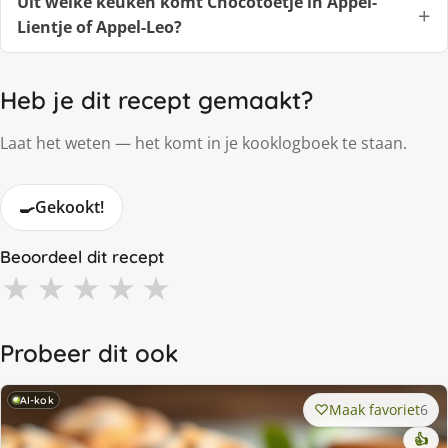
Uit welke keuken komt Chocotoetje in Appel-
Lientje of Appel-Leo?
Heb je dit recept gemaakt?
Laat het weten — het komt in je kooklogboek te staan.
🍳
Gekookt!
Beoordeel dit recept
★
★
★
★
★
Probeer dit ook
AI-kok
Maak favoriet
6
👍