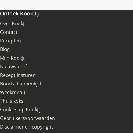
Ontdek KookJij
Over KookJij
Contact
Recepten
Blog
Mijn KookJij
Nieuwsbrief
Recept insturen
Boodschappenlijst
Weekmenu
Thuis koks
Cookies op KookJij
Gebruikersvoorwaarden
Disclaimer en copyright