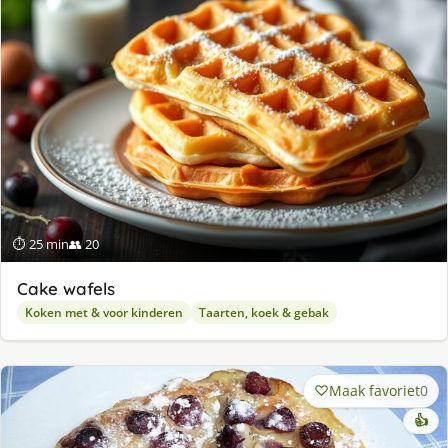
⏱ 25 min
👥 20
Cake wafels
Koken met & voor kinderen
Taarten, koek & gebak
Maak favoriet
0
👍