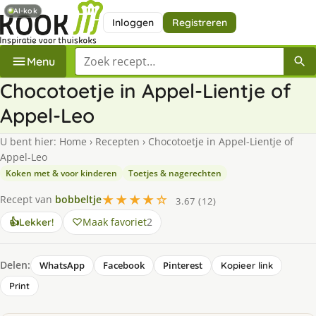
AI-kok
Inloggen
Registreren
Zoek een recept
Menu
Chocotoetje in Appel-Lientje of
Appel-Leo
U bent hier:
Home
›
Recepten
›
Chocotoetje in Appel-Lientje of
Appel-Leo
Koken met & voor kinderen
Toetjes & nagerechten
★★★★☆
Recept van
bobbeltje
3.67 (12)
Maak favoriet
2
👍
Lekker!
Delen:
WhatsApp
Facebook
Pinterest
Kopieer link
Print