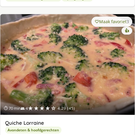
Maak favoriet
3
👍
★★★★☆
⏱ 70 min
👥 4
4.29 (45)
Quiche Lorraine
Avondeten & hoofdgerechten