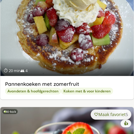
⏱ 20 min
👥 4
Pannenkoeken met zomerfruit
Avondeten & hoofdgerechten
Koken met & voor kinderen
AI-kok
Maak favoriet
5
👍