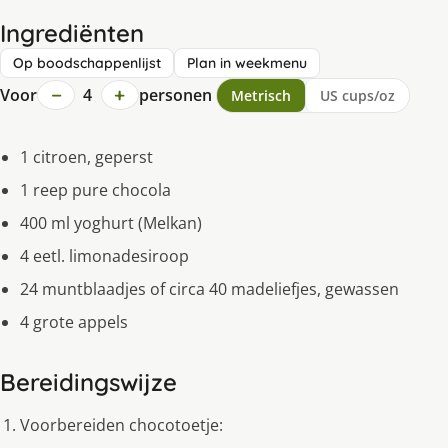
Ingrediënten
Op boodschappenlijst
Plan in weekmenu
−
+
Voor
4
personen
Metrisch
US cups/oz
1 citroen, geperst
1 reep pure chocola
400 ml yoghurt (Melkan)
4 eetl. limonadesiroop
24 muntblaadjes of circa 40 madeliefjes, gewassen
4 grote appels
Bereidingswijze
Voorbereiden chocotoetje: