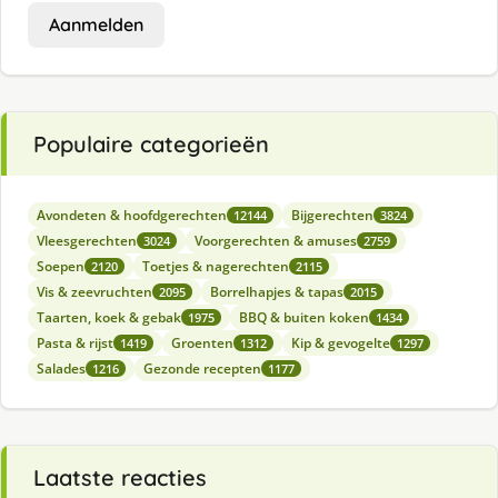
Aanmelden
Populaire categorieën
Avondeten & hoofdgerechten
Bijgerechten
12144
3824
Vleesgerechten
Voorgerechten & amuses
3024
2759
Soepen
Toetjes & nagerechten
2120
2115
Vis & zeevruchten
Borrelhapjes & tapas
2095
2015
Taarten, koek & gebak
BBQ & buiten koken
1975
1434
Pasta & rijst
Groenten
Kip & gevogelte
1419
1312
1297
Salades
Gezonde recepten
1216
1177
Laatste reacties