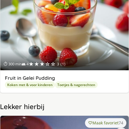
★★★☆☆
⏱ 300 min
👥 4
3 (1)
Fruit in Gelei Pudding
Koken met & voor kinderen
Toetjes & nagerechten
Lekker hierbij
Maak favoriet
74