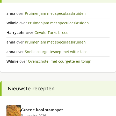
anna
over
Pruimenjam met speculaaskruiden
Wilmie
over
Pruimenjam met speculaaskruiden
HarryLohr
over
Gevuld Turks brood
anna
over
Pruimenjam met speculaaskruiden
anna
over
Snelle courgettesoep met witte kaas
Wilmie
over
Ovenschotel met courgette en tonijn
Nieuwste recepten
Groene kool stamppot
5 augustus 2026