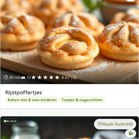
★★★★★
⏱ 30 min
👥 10
4.67 (3)
Rijstpoffertjes
Koken met & voor kinderen
Toetjes & nagerechten
AI-kok
Maak favoriet
8
👍