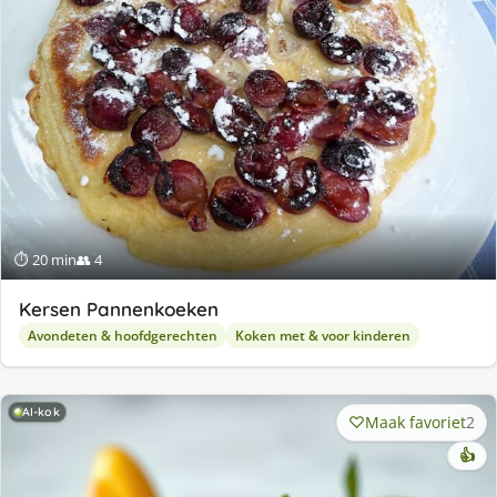
⏱ 20 min
👥 4
Kersen Pannenkoeken
Avondeten & hoofdgerechten
Koken met & voor kinderen
AI-kok
Maak favoriet
2
👍