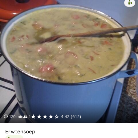
👍
★★★★☆
⏱ 120 min
👥 4
4.42 (612)
Erwtensoep