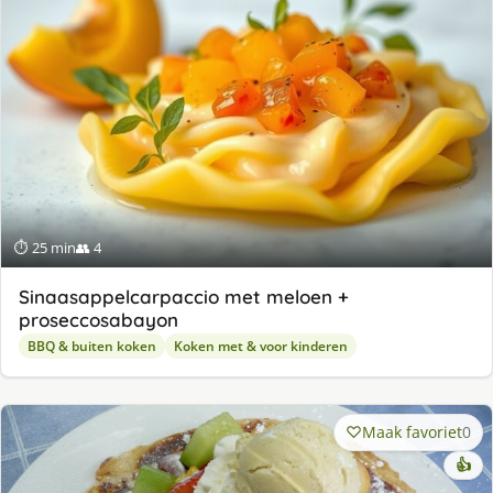
⏱ 25 min
👥 4
Sinaasappelcarpaccio met meloen +
proseccosabayon
BBQ & buiten koken
Koken met & voor kinderen
Maak favoriet
0
👍