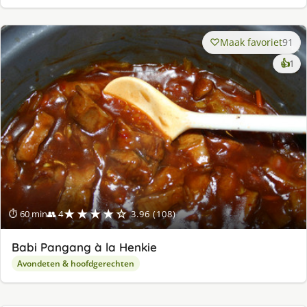
Maak favoriet
91
ke
👍
1
lek
ge
★★★★☆
⏱ 60 min
👥 4
3.96 (108)
Babi Pangang à la Henkie
Avondeten & hoofdgerechten