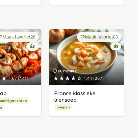
Maak favoriet
28
Maak favoriet
85
keer
👍
👍
1
lekker
gevonden
⏱ 60 min
👥 6
★★
★★★★☆
4.67 (141)
4.44 (207)
bab
Franse klassieke
uiensoep
hoofdgerechten
Soepen
en