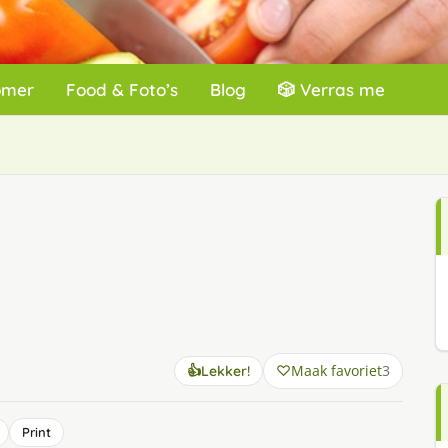
omer
Food & Foto’s
Blog
🎲 Verras me
Maak favoriet
3
👍
Lekker!
Print