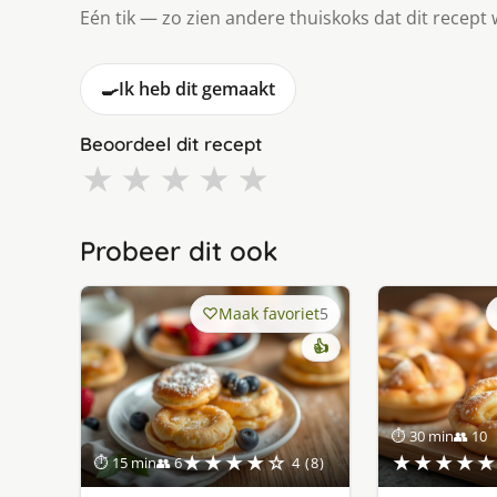
Eén tik — zo zien andere thuiskoks dat dit recept 
🍳
Ik heb dit gemaakt
Beoordeel dit recept
★
★
★
★
★
Probeer dit ook
Maak favoriet
5
👍
⏱ 30 min
👥 10
★★★★☆
★★★★★
⏱ 15 min
👥 6
4 (8)