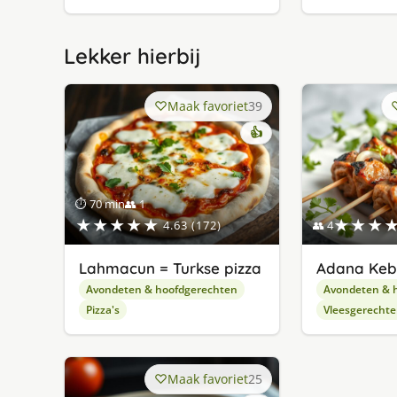
Lekker hierbij
Maak favoriet
39
👍
⏱ 70 min
👥 1
★★★★★
★★★
4.63 (172)
👥 4
Lahmacun = Turkse pizza
Adana Ke
Avondeten & hoofdgerechten
Avondeten & 
Pizza's
Vleesgerecht
Maak favoriet
25