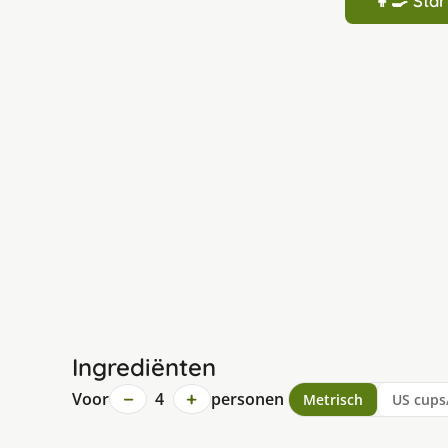
👩‍🍳 St
Ingrediënten
−
+
Voor
4
personen
Metrisch
US cups