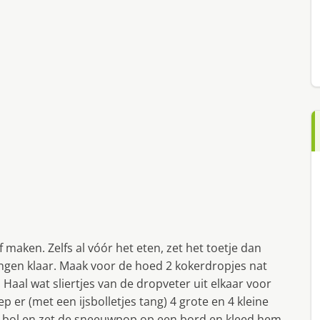
maken. Zelfs al vóór het eten, zet het toetje dan
ringen klaar. Maak voor de hoed 2 kokerdropjes nat
Haal wat sliertjes van de dropveter uit elkaar voor
ep er (met een ijsbolletjes tang) 4 grote en 4 kleine
ote bol en zet de sneeuwpop op een bord en kleed hem