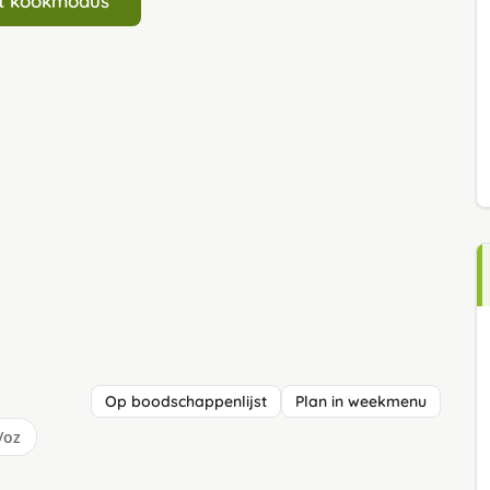
art kookmodus
Op boodschappenlijst
Plan in weekmenu
/oz