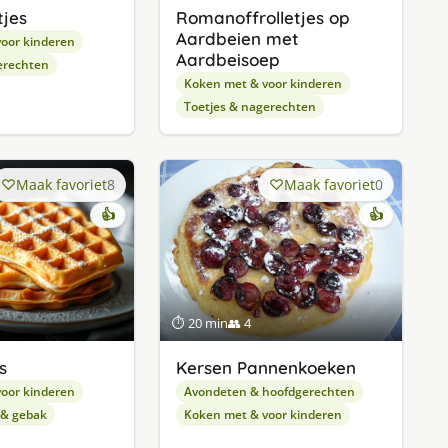
tjes
Romanoffrolletjes op
Aardbeien met
oor kinderen
Aardbeisoep
erechten
Koken met & voor kinderen
Toetjes & nagerechten
Maak favoriet
8
Maak favoriet
0
👍
👍
⏱ 20 min
👥 4
s
Kersen Pannenkoeken
oor kinderen
Avondeten & hoofdgerechten
 & gebak
Koken met & voor kinderen