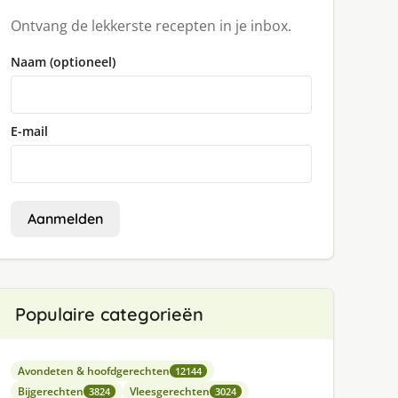
Ontvang de lekkerste recepten in je inbox.
Naam (optioneel)
E-mail
Aanmelden
Populaire categorieën
Avondeten & hoofdgerechten
12144
Bijgerechten
Vleesgerechten
3824
3024