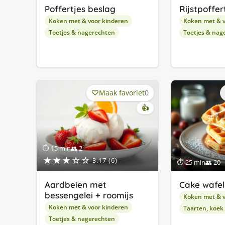
Poffertjes beslag
Rijstpoffer
Koken met & voor kinderen
Koken met & v
Toetjes & nagerechten
Toetjes & nag
Maak favoriet
0
👍
⏱ 15 min
👥 2
★★★☆☆
3.17 (6)
⏱ 25 min
👥 20
Aardbeien met
Cake wafel
bessengelei + roomijs
Koken met & v
Koken met & voor kinderen
Taarten, koek
Toetjes & nagerechten