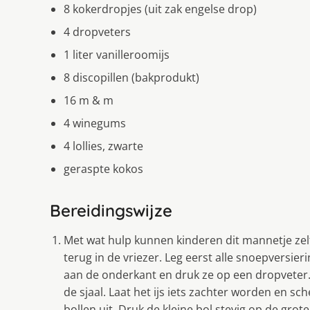
8 kokerdropjes (uit zak engelse drop)
4 dropveters
1 liter vanilleroomijs
8 discopillen (bakprodukt)
16 m & m
4 winegums
4 lollies, zwarte
geraspte kokos
Bereidingswijze
Met wat hulp kunnen kinderen dit mannetje zelf 
terug in de vriezer. Leg eerst alle snoepversie
aan de onderkant en druk ze op een dropveter. 
de sjaal. Laat het ijs iets zachter worden en sch
bollen uit. Druk de kleine bol stevig op de gr