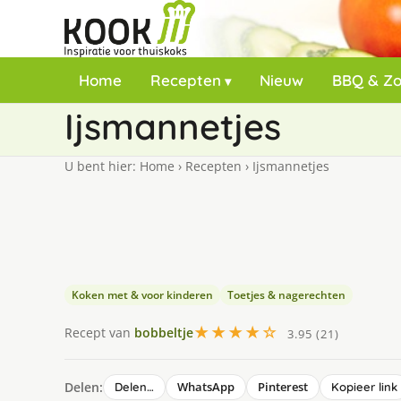
Home
Recepten
Nieuw
BBQ & Z
Ijsmannetjes
U bent hier:
Home
›
Recepten
›
Ijsmannetjes
Koken met & voor kinderen
Toetjes & nagerechten
★★★★☆
Recept van
bobbeltje
3.95 (21)
Delen:
WhatsApp
Pinterest
Delen…
Kopieer link