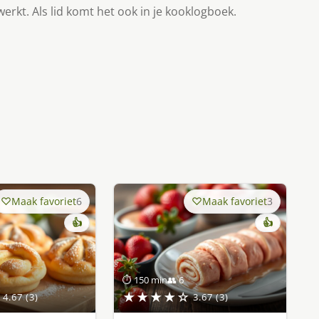
werkt. Als lid komt het ook in je kooklogboek.
Maak favoriet
6
Maak favoriet
3
👍
👍
⏱ 150 min
👥 6
★★★★☆
4.67 (3)
3.67 (3)