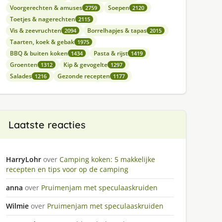
Voorgerechten & amuses
Soepen
2759
2120
Toetjes & nagerechten
2115
Vis & zeevruchten
Borrelhapjes & tapas
2094
2015
Taarten, koek & gebak
1975
BBQ & buiten koken
Pasta & rijst
1434
1419
Groenten
Kip & gevogelte
1312
1297
Salades
Gezonde recepten
1216
1177
Laatste reacties
HarryLohr
over
Camping koken: 5 makkelijke
recepten en tips voor op de camping
anna
over
Pruimenjam met speculaaskruiden
Wilmie
over
Pruimenjam met speculaaskruiden