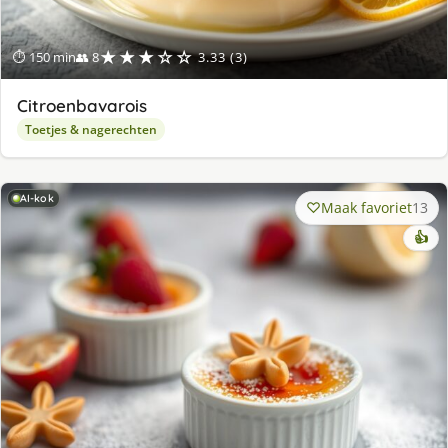
★★★☆☆
⏱ 150 min
👥 8
3.33 (3)
Citroenbavarois
Toetjes & nagerechten
AI-kok
Maak favoriet
13
👍