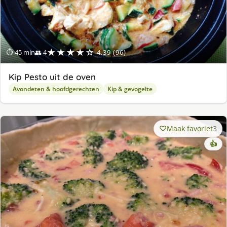
★★★★☆
⏱ 45 min
👥 4
4.39 (96)
Kip Pesto uit de oven
Avondeten & hoofdgerechten
Kip & gevogelte
Maak favoriet
3
👍