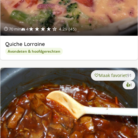
★★★★☆
⏱ 70 min
👥 4
4.29 (45)
Quiche Lorraine
Avondeten & hoofdgerechten
Maak favoriet
91
ke
👍
1
lek
ge