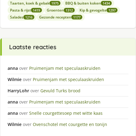
Taarten, koek & gebak
BBQ & buiten koken
1975
1434
Pasta & rijst
Groenten
Kip & gevogelte
1419
1312
1297
Salades
Gezonde recepten
1216
1177
Laatste reacties
anna
over
Pruimenjam met speculaaskruiden
Wilmie
over
Pruimenjam met speculaaskruiden
HarryLohr
over
Gevuld Turks brood
anna
over
Pruimenjam met speculaaskruiden
anna
over
Snelle courgettesoep met witte kaas
Wilmie
over
Ovenschotel met courgette en tonijn