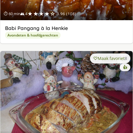
★★★★☆
⏱ 60 min
👥 4
3.96 (108)
Babi Pangang à la Henkie
Avondeten & hoofdgerechten
Maak favoriet
8
👍