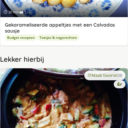
⏱ 30 min
👥 5
Gekarameliseerde appeltjes met een Calvados
sausje
Budget recepten
Toetjes & nagerechten
Lekker hierbij
Maak favoriet
38
ke
👍
1
lek
ge