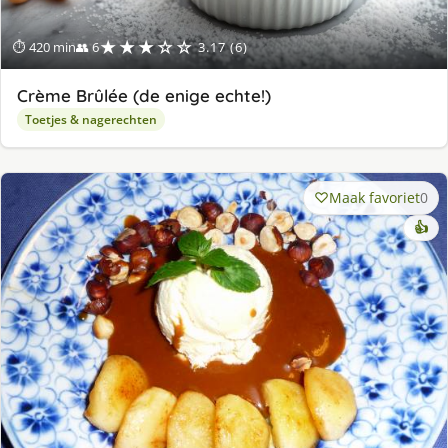
★★★☆☆
⏱ 420 min
👥 6
3.17 (6)
Crème Brûlée (de enige echte!)
Toetjes & nagerechten
Maak favoriet
0
👍