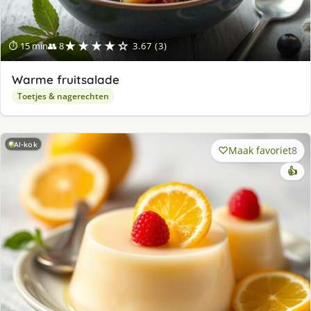
★★★★☆
⏱ 15 min
👥 8
3.67 (3)
Warme fruitsalade
Toetjes & nagerechten
AI-kok
Maak favoriet
8
👍