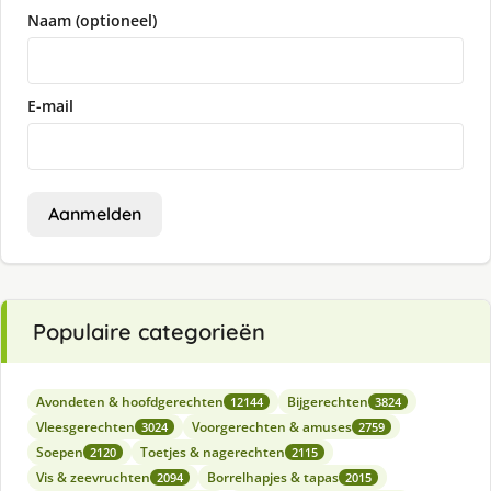
Naam (optioneel)
E-mail
Aanmelden
Populaire categorieën
Avondeten & hoofdgerechten
Bijgerechten
12144
3824
Vleesgerechten
Voorgerechten & amuses
3024
2759
Soepen
Toetjes & nagerechten
2120
2115
Vis & zeevruchten
Borrelhapjes & tapas
2094
2015