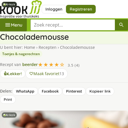
AI-kok
AI-kok
AI-kok
AI-kok
AI-kok
Inloggen
Registreren
Zoek een recept
Menu
Chocolademousse
U bent hier:
Home
›
Recepten
›
Chocolademousse
Toetjes & nagerechten
★★★★☆
Recept van
beerder
3.5 (4)
Maak favoriet
13
👍
Lekker!
Delen:
WhatsApp
Facebook
Pinterest
Kopieer link
Print
AI-kok