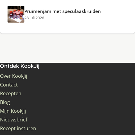
Pruimenjam met speculaaskruiden
28 juli 2026
Ontdek KookJij
Over KookJij
Contact
Recepten
Blog
Mijn KookJij
Nieuwsbrief
Recept insturen