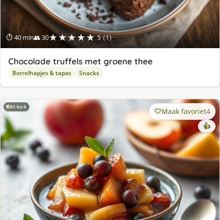
★★★★★
⏱ 40 min
👥 30
5 (1)
Chocolade truffels met groene thee
Borrelhapjes & tapas
Snacks
AI-kok
Maak favoriet
4
👍