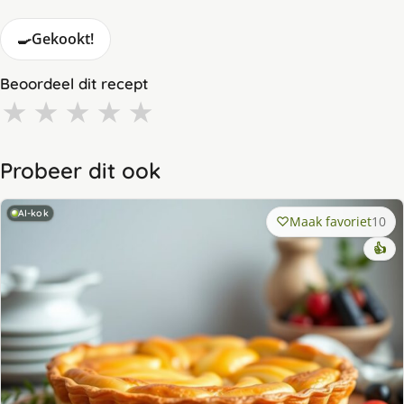
🍳
Gekookt!
Beoordeel dit recept
★
★
★
★
★
Probeer dit ook
AI-kok
Maak favoriet
10
👍