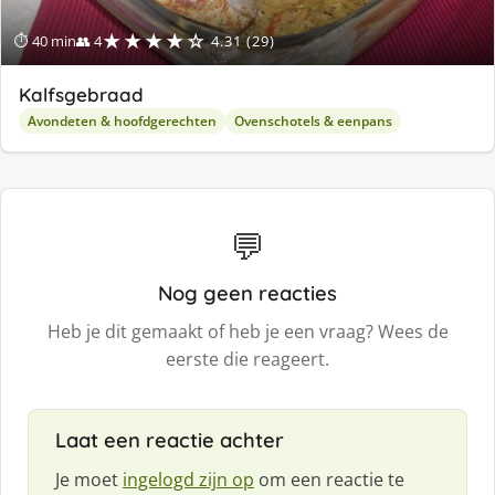
★★★★☆
⏱ 40 min
👥 4
4.31 (29)
Kalfsgebraad
Avondeten & hoofdgerechten
Ovenschotels & eenpans
💬
Nog geen reacties
Heb je dit gemaakt of heb je een vraag? Wees de
eerste die reageert.
Laat een reactie achter
Je moet
ingelogd zijn op
om een reactie te