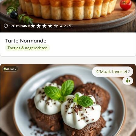
★★★★☆
⏱ 120 min
👥 8
4.2 (5)
Tarte Normande
Toetjes & nagerechten
AI-kok
Maak favoriet
2
👍