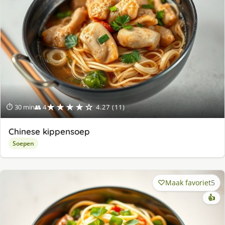
★★★★☆
⏱ 30 min
👥 4
4.27 (11)
Chinese kippensoep
Soepen
Maak favoriet
5
👍