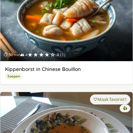
★★★★☆
⏱ 50 min
👥 4
4 (1)
Kippenborst in Chinese Bouillon
Soepen
Maak favoriet
1
👍