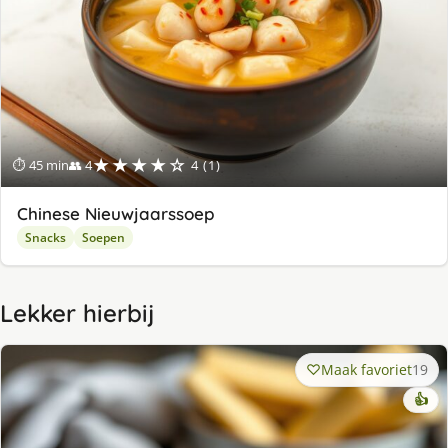
★★★★☆
⏱ 45 min
👥 4
4 (1)
Chinese Nieuwjaarssoep
Snacks
Soepen
Lekker hierbij
Maak favoriet
19
👍