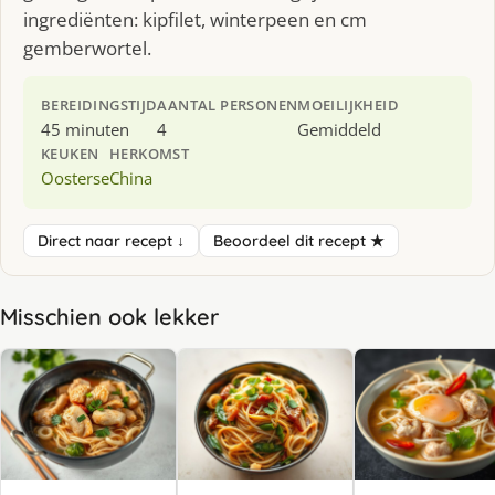
ingrediënten: kipfilet, winterpeen en cm
gemberwortel.
BEREIDINGSTIJD
AANTAL PERSONEN
MOEILIJKHEID
45 minuten
4
Gemiddeld
KEUKEN
HERKOMST
Oosterse
China
Direct naar recept ↓
Beoordeel dit recept ★
Misschien ook lekker