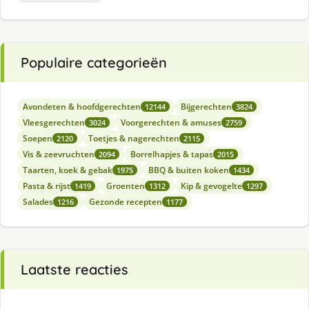
Populaire categorieën
Avondeten & hoofdgerechten
Bijgerechten
12144
3824
Vleesgerechten
Voorgerechten & amuses
3024
2759
Soepen
Toetjes & nagerechten
2120
2115
Vis & zeevruchten
Borrelhapjes & tapas
2094
2015
Taarten, koek & gebak
BBQ & buiten koken
1975
1434
Pasta & rijst
Groenten
Kip & gevogelte
1419
1312
1297
Salades
Gezonde recepten
1216
1177
Laatste reacties