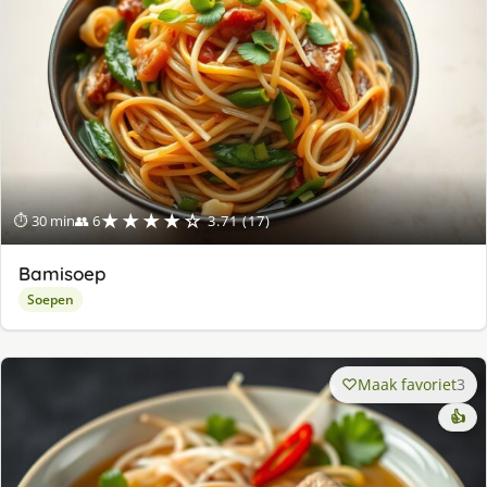
★★★★☆
⏱ 30 min
👥 6
3.71 (17)
Bamisoep
Soepen
Maak favoriet
3
👍