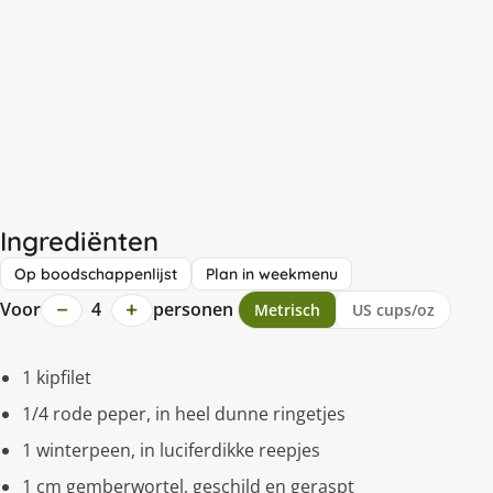
Ingrediënten
Op boodschappenlijst
Plan in weekmenu
−
+
Voor
4
personen
Metrisch
US cups/oz
1 kipfilet
1/4 rode peper, in heel dunne ringetjes
1 winterpeen, in luciferdikke reepjes
1 cm gemberwortel, geschild en geraspt