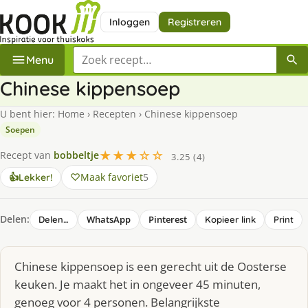
Inloggen
Registreren
Zoek een recept
Menu
Chinese kippensoep
U bent hier:
Home
›
Recepten
›
Chinese kippensoep
Soepen
★★★☆☆
Recept van
bobbeltje
3.25 (4)
Maak favoriet
5
👍
Lekker!
Delen:
WhatsApp
Pinterest
Delen…
Kopieer link
Print
Chinese kippensoep is een gerecht uit de Oosterse
keuken. Je maakt het in ongeveer 45 minuten,
genoeg voor 4 personen. Belangrijkste