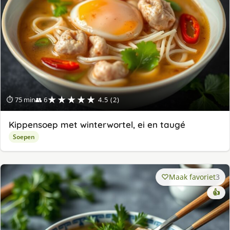
★★★★★
⏱ 75 min
👥 6
4.5 (2)
Kippensoep met winterwortel, ei en taugé
Soepen
Maak favoriet
3
👍