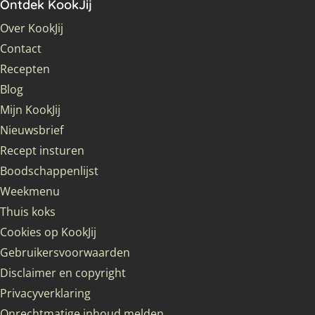
Ontdek KookJij
Over KookJij
Contact
Recepten
Blog
Mijn KookJij
Nieuwsbrief
Recept insturen
Boodschappenlijst
Weekmenu
Thuis koks
Cookies op KookJij
Gebruikersvoorwaarden
Disclaimer en copyright
Privacyverklaring
Onrechtmatige inhoud melden