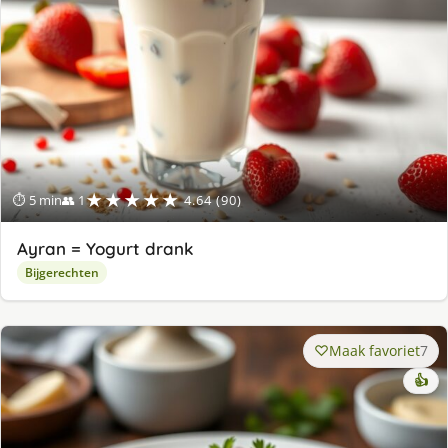
★★★★★
⏱ 5 min
👥 1
4.64 (90)
Ayran = Yogurt drank
Bijgerechten
Maak favoriet
7
👍