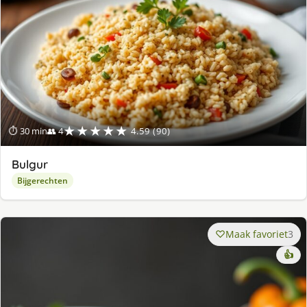
★★★★★
⏱ 30 min
👥 4
4.59 (90)
Bulgur
Bijgerechten
Maak favoriet
3
👍