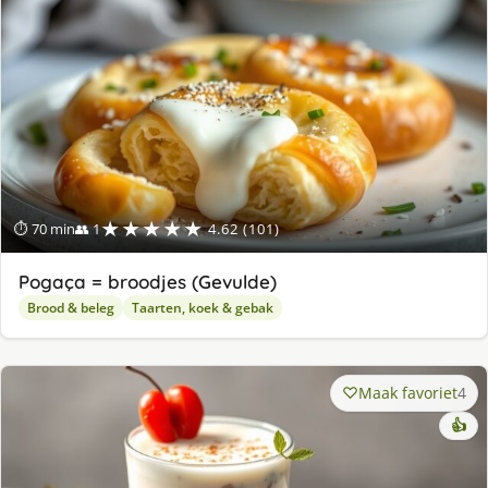
★★★★★
⏱ 70 min
👥 1
4.62 (101)
Pogaça = broodjes (Gevulde)
Brood & beleg
Taarten, koek & gebak
Maak favoriet
4
👍