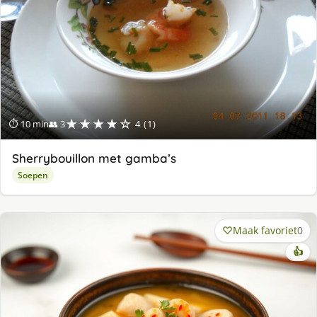
★★★★☆
⏱ 10 min
👥 3
4 (1)
Sherrybouillon met gamba’s
Soepen
Maak favoriet
0
👍