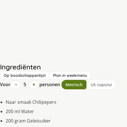
Ingrediënten
Op boodschappenlijst
Plan in weekmenu
−
+
Voor
5
personen
Metrisch
US cups/oz
Naar smaak Chilipepers
200 ml Water
200 gram Geleisuiker