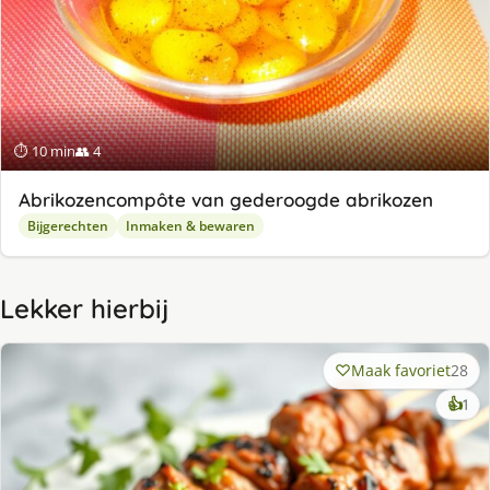
⏱ 10 min
👥 4
Abrikozencompôte van gederoogde abrikozen
Bijgerechten
Inmaken & bewaren
Lekker hierbij
Maak favoriet
28
ke
👍
1
lek
ge