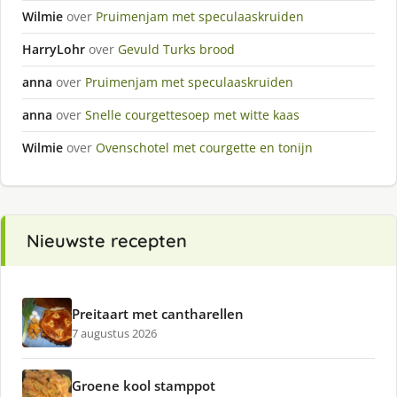
Wilmie
over
Pruimenjam met speculaaskruiden
HarryLohr
over
Gevuld Turks brood
anna
over
Pruimenjam met speculaaskruiden
anna
over
Snelle courgettesoep met witte kaas
Wilmie
over
Ovenschotel met courgette en tonijn
Nieuwste recepten
Preitaart met cantharellen
7 augustus 2026
Groene kool stamppot