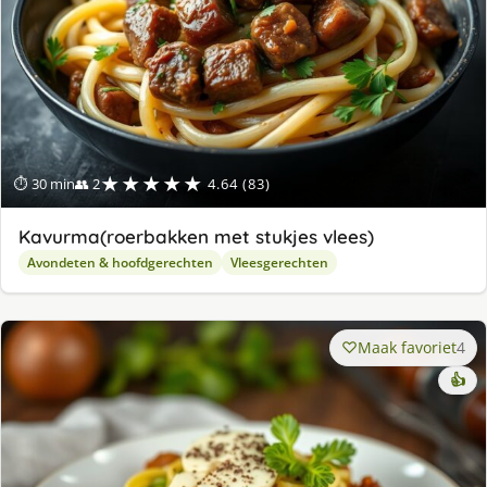
★★★★★
⏱ 30 min
👥 2
4.64 (83)
Kavurma(roerbakken met stukjes vlees)
Avondeten & hoofdgerechten
Vleesgerechten
Maak favoriet
4
👍