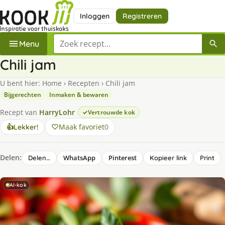
Inloggen
Registreren
Zoek een recept
Menu
Chili jam
U bent hier:
Home
›
Recepten
›
Chili jam
Bijgerechten
Inmaken & bewaren
Recept van
HarryLohr
Vertrouwde kok
Maak favoriet
0
👍
Lekker!
Delen:
WhatsApp
Pinterest
Delen…
Kopieer link
Print
AI-kok