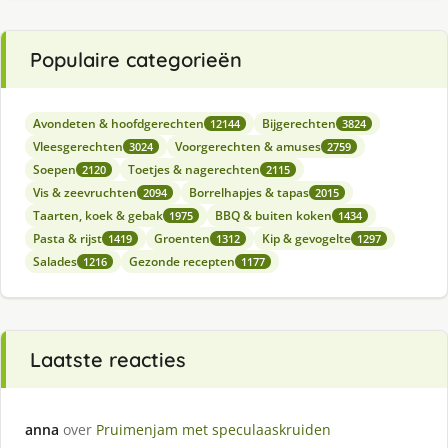
Populaire categorieën
Avondeten & hoofdgerechten
Bijgerechten
12144
3824
Vleesgerechten
Voorgerechten & amuses
3024
2759
Soepen
Toetjes & nagerechten
2120
2115
Vis & zeevruchten
Borrelhapjes & tapas
2094
2015
Taarten, koek & gebak
BBQ & buiten koken
1975
1434
Pasta & rijst
Groenten
Kip & gevogelte
1419
1312
1297
Salades
Gezonde recepten
1216
1177
Laatste reacties
anna
over
Pruimenjam met speculaaskruiden