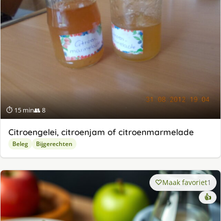
⏱ 15 min
👥 8
Citroengelei, citroenjam of citroenmarmelade
Beleg
Bijgerechten
Maak favoriet
1
👍