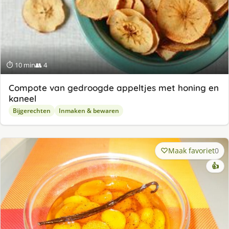
⏱ 10 min
👥 4
Compote van gedroogde appeltjes met honing en
kaneel
Bijgerechten
Inmaken & bewaren
Maak favoriet
0
👍