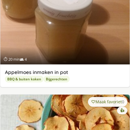
⏱ 20 min
👥 4
Appelmoes inmaken in pot
BBQ & buiten koken
Bijgerechten
Maak favoriet
0
👍