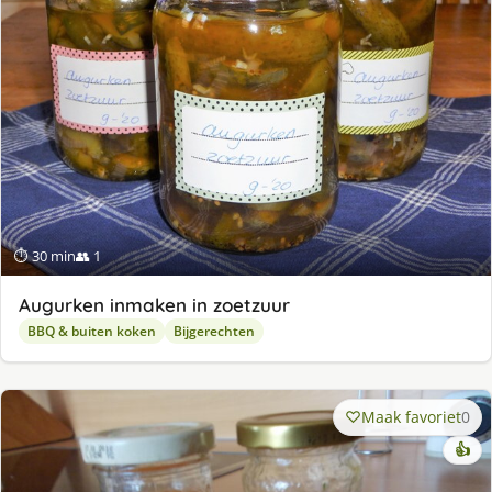
⏱ 30 min
👥 1
Augurken inmaken in zoetzuur
BBQ & buiten koken
Bijgerechten
Maak favoriet
0
👍