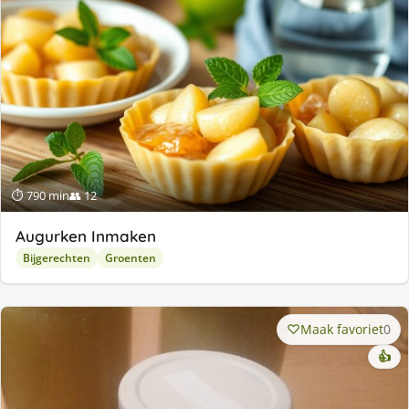
⏱ 790 min
👥 12
Augurken Inmaken
Bijgerechten
Groenten
Maak favoriet
0
👍