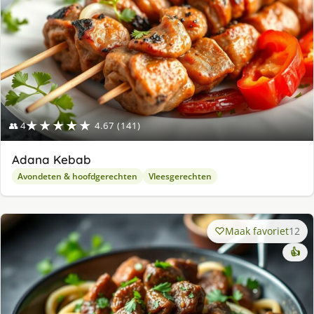
★★★★★
👥 4
4.67 (141)
Adana Kebab
Avondeten & hoofdgerechten
Vleesgerechten
Maak favoriet
12
👍