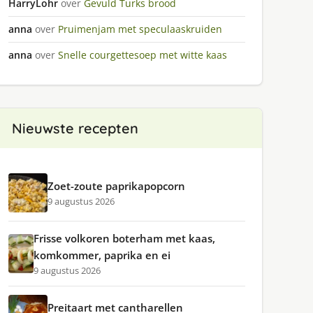
HarryLohr
over
Gevuld Turks brood
anna
over
Pruimenjam met speculaaskruiden
anna
over
Snelle courgettesoep met witte kaas
Nieuwste recepten
Zoet-zoute paprikapopcorn
9 augustus 2026
Frisse volkoren boterham met kaas,
komkommer, paprika en ei
9 augustus 2026
Preitaart met cantharellen