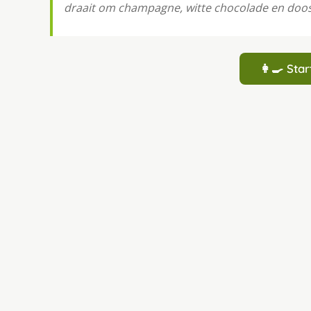
draait om champagne, witte chocolade en doo
👩‍🍳 St