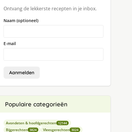
Ontvang de lekkerste recepten in je inbox.
Naam (optioneel)
E-mail
Aanmelden
Populaire categorieën
Avondeten & hoofdgerechten
12144
Bijgerechten
Vleesgerechten
3824
3024