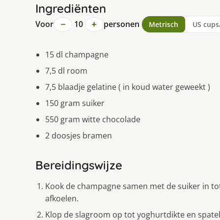
Ingrediënten
−
+
Voor
10
personen
Metrisch
US cups
15 dl champagne
7,5 dl room
7,5 blaadje gelatine ( in koud water geweekt )
150 gram suiker
550 gram witte chocolade
2 doosjes bramen
Bereidingswijze
Kook de champagne samen met de suiker in tot 7
afkoelen.
Klop de slagroom op tot yoghurtdikte en spatel