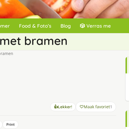
omer
Food & Foto’s
Blog
🎲 Verras me
 met bramen
bramen
Maak favoriet
1
👍
Lekker!
Print