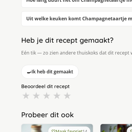
Hoe lang duurt het om Champagnetaartje m
Uit welke keuken komt Champagnetaartje 
Heb je dit recept gemaakt?
Eén tik — zo zien andere thuiskoks dat dit recept 
🍳
Ik heb dit gemaakt
Beoordeel dit recept
★
★
★
★
★
Probeer dit ook
Maak favoriet
14