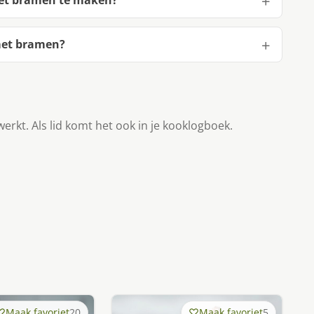
et bramen te maken?
met bramen?
werkt. Als lid komt het ook in je kooklogboek.
Maak favoriet
20
Maak favoriet
5