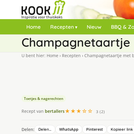
Home
Recepten
Nieuw
BBQ & Z
Champagnetaartje
U bent hier:
Home
›
Recepten
›
Champagnetaartje met 
Toetjes & nagerechten
★★★☆☆
Recept van
bertallers
3 (2)
Delen:
WhatsApp
Pinterest
Delen…
Kopieer link