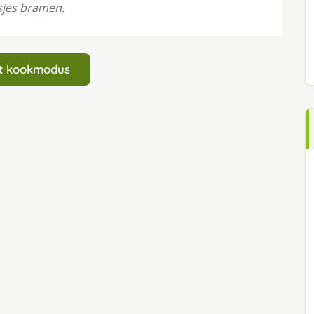
sjes bramen.
art kookmodus