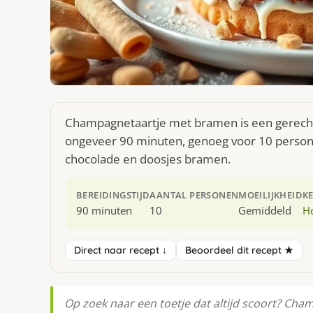
Champagnetaartje met bramen is een gerecht 
ongeveer 90 minuten, genoeg voor 10 persone
chocolade en doosjes bramen.
BEREIDINGSTIJD
AANTAL PERSONEN
MOEILIJKHEID
K
90 minuten
10
Gemiddeld
H
Direct naar recept ↓
Beoordeel dit recept ★
Op zoek naar een toetje dat altijd scoort? Cha