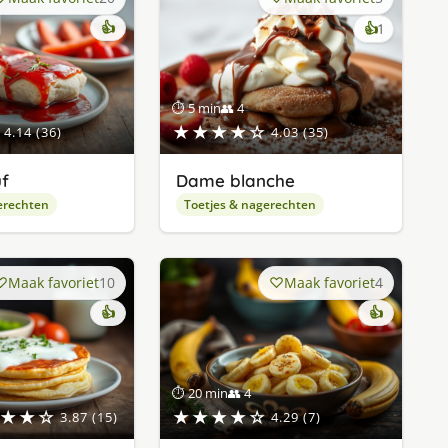
👍
keer
👍
1
lekker
gevonde
⏱ 5 min
👥 4
★★★★☆
4.14 (36)
4.03 (35)
f
Dame blanche
erechten
Toetjes & nagerechten
Maak favoriet
10
Maak favoriet
4
👍
👍
⏱ 20 min
👥 4
★★☆
★★★★☆
3.87 (15)
4.29 (7)