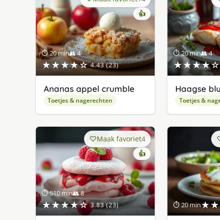
👍
⏱ 20 min
👥 4
⏱ 20 min
👥 4
★★★★☆
★★★★☆
4.43 (23)
Ananas appel crumble
Haagse blu
Toetjes & nagerechten
Toetjes & nag
Maak favoriet
4
👍
⏱ 510 min
👥 8
★★★★☆
★★
3.83 (23)
⏱ 20 min