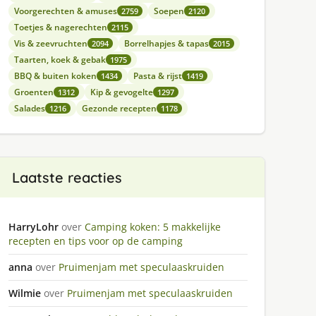
Voorgerechten & amuses
Soepen
2759
2120
Toetjes & nagerechten
2115
Vis & zeevruchten
Borrelhapjes & tapas
2094
2015
Taarten, koek & gebak
1975
BBQ & buiten koken
Pasta & rijst
1434
1419
Groenten
Kip & gevogelte
1312
1297
Salades
Gezonde recepten
1216
1178
Laatste reacties
HarryLohr
over
Camping koken: 5 makkelijke
recepten en tips voor op de camping
anna
over
Pruimenjam met speculaaskruiden
Wilmie
over
Pruimenjam met speculaaskruiden