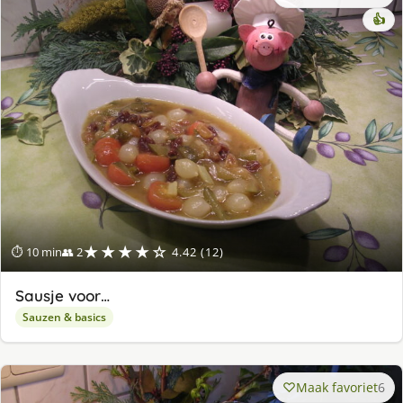
👍
★★★★☆
⏱ 10 min
👥 2
4.42 (12)
Sausje voor…
Sauzen & basics
Maak favoriet
6