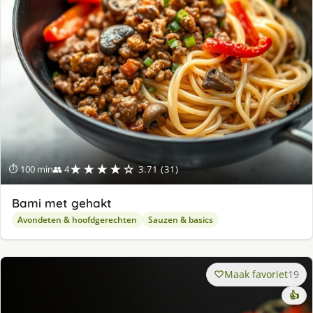
★★★★☆
⏱ 100 min
👥 4
3.71 (31)
Bami met gehakt
Avondeten & hoofdgerechten
Sauzen & basics
Maak favoriet
19
👍