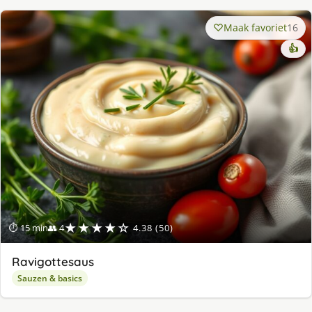
Maak favoriet
16
👍
★★★★☆
⏱ 15 min
👥 4
4.38 (50)
Ravigottesaus
Sauzen & basics