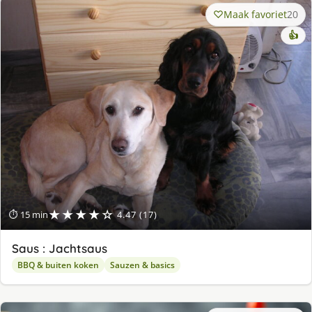
Maak favoriet
20
👍
★★★★☆
⏱ 15 min
4.47 (17)
Saus : Jachtsaus
BBQ & buiten koken
Sauzen & basics