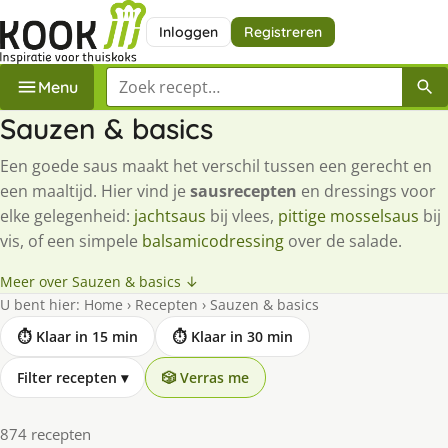
Inloggen
Registreren
Zoek een recept
Menu
Sauzen & basics
Een goede saus maakt het verschil tussen een gerecht en
een maaltijd. Hier vind je
sausrecepten
en dressings voor
elke gelegenheid:
jachtsaus
bij vlees,
pittige mosselsaus
bij
vis, of een simpele
balsamicodressing
over de salade.
Meer over Sauzen & basics ↓
U bent hier:
Home
›
Recepten
›
Sauzen & basics
⏱ Klaar in 15 min
⏱ Klaar in 30 min
Filter recepten
▾
🎲 Verras me
874 recepten