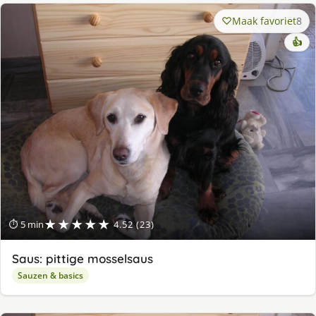
Maak favoriet
8
👍
★★★★★
⏱ 5 min
4.52 (23)
Saus: pittige mosselsaus
Sauzen & basics