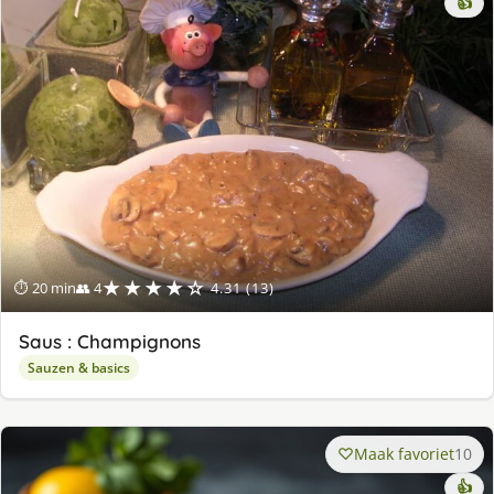
👍
★★★★☆
⏱ 20 min
👥 4
4.31 (13)
Saus : Champignons
Sauzen & basics
Maak favoriet
10
👍