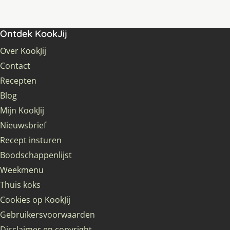
Ontdek KookJij
Over KookJij
Contact
Recepten
Blog
Mijn KookJij
Nieuwsbrief
Recept insturen
Boodschappenlijst
Weekmenu
Thuis koks
Cookies op KookJij
Gebruikersvoorwaarden
Disclaimer en copyright