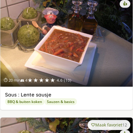
👍
★★★★★
⏱ 20 min
👥 4
4.6 (10)
Saus : Lente sausje
BBQ & buiten koken
Sauzen & basics
Maak favoriet
12