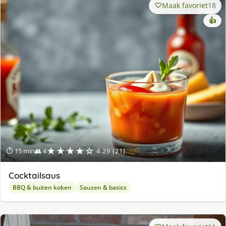
Maak favoriet
18
👍
★★★★☆
⏱ 15 min
👥 4
4.29 (21)
Cocktailsaus
BBQ & buiten koken
Sauzen & basics