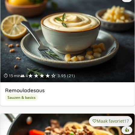
★★★★☆
⏱ 15 min
👥 4
3.95 (21)
Remouladesaus
Sauzen & basics
Maak favoriet
17
👍