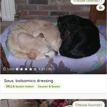
Maak favoriet
11
👍
★★★★☆
⏱ 5 min
4.31 (16)
Saus: balsamico dressing
BBQ & buiten koken
Sauzen & basics
Maak favoriet
1