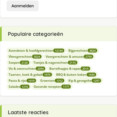
Aanmelden
Populaire categorieën
Avondeten & hoofdgerechten
Bijgerechten
12144
3824
Vleesgerechten
Voorgerechten & amuses
3024
2759
Soepen
Toetjes & nagerechten
2120
2115
Vis & zeevruchten
Borrelhapjes & tapas
2094
2015
Taarten, koek & gebak
BBQ & buiten koken
1975
1434
Pasta & rijst
Groenten
Kip & gevogelte
1419
1312
1297
Salades
Gezonde recepten
1216
1177
Laatste reacties