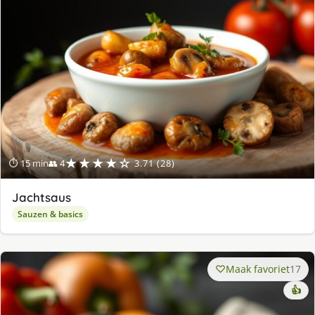
★★★★☆
⏱ 15 min
👥 4
3.71 (28)
Jachtsaus
Sauzen & basics
Maak favoriet
17
👍