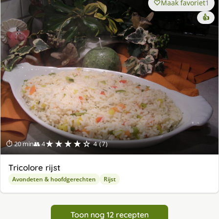
Maak favoriet
1
👍
★★★★☆
⏱ 20 min
👥 4
4 (7)
Tricolore rijst
Avondeten & hoofdgerechten
Rijst
Toon nog 12 recepten