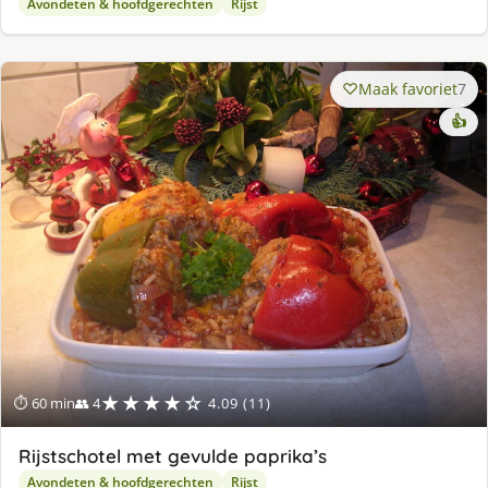
Avondeten & hoofdgerechten
Rijst
Maak favoriet
7
👍
★★★★☆
⏱ 60 min
👥 4
4.09 (11)
Rijstschotel met gevulde paprika’s
Avondeten & hoofdgerechten
Rijst