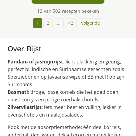
12 van 502 recepten bekeken
1
2
…
42
Volgende
Over Rijst
Pandan- of jasmijnrijst
: licht plakkerig en geurig,
perfect bij Indische en Surinaamse gerechten zoals
Sperziebonen op Javaanse wijze of BB met R op zijn
Surinaams.
Basmati
: droge, losse korrels die het goed doen
naast curry’s en pittige roerbakschotels.
Zilvervliesrijst
: iets meer beet en vulling, lekker in
ovenschotels en maaltijdsalades.
Kook met de absorptiemethode: één deel korrels,
anderhalf deel water, deksel erop en na het koken