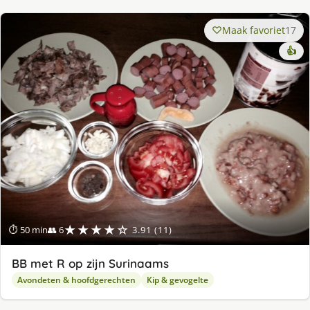
Maak favoriet
17
👍
★★★★☆
⏱ 50 min
👥 6
3.91 (11)
BB met R op zijn Surinaams
Avondeten & hoofdgerechten
Kip & gevogelte