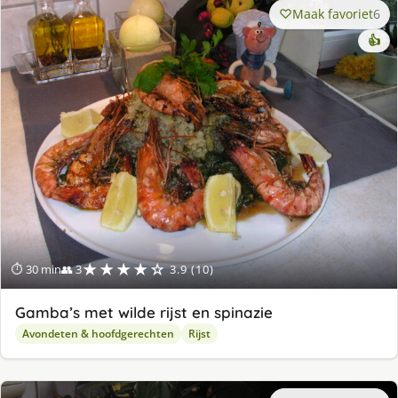
Maak favoriet
6
👍
★★★★☆
⏱ 30 min
👥 3
3.9 (10)
Gamba’s met wilde rijst en spinazie
Avondeten & hoofdgerechten
Rijst