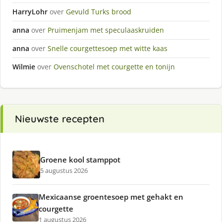
HarryLohr
over
Gevuld Turks brood
anna
over
Pruimenjam met speculaaskruiden
anna
over
Snelle courgettesoep met witte kaas
Wilmie
over
Ovenschotel met courgette en tonijn
Nieuwste recepten
Groene kool stamppot
5 augustus 2026
Mexicaanse groentesoep met gehakt en
courgette
1 augustus 2026