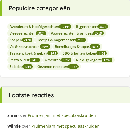
Populaire categorieën
Avondeten & hoofdgerechten
Bijgerechten
12144
3824
Vleesgerechten
Voorgerechten & amuses
3024
2759
Soepen
Toetjes & nagerechten
2120
2115
Vis & zeevruchten
Borrelhapjes & tapas
2095
2015
Taarten, koek & gebak
BBQ & buiten koken
1975
1434
Pasta & rijst
Groenten
Kip & gevogelte
1419
1312
1297
Salades
Gezonde recepten
1216
1177
Laatste reacties
anna
over
Pruimenjam met speculaaskruiden
Wilmie
over
Pruimenjam met speculaaskruiden