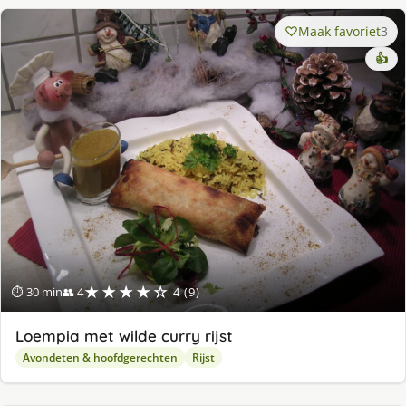
Maak favoriet
3
👍
★★★★☆
⏱ 30 min
👥 4
4 (9)
Loempia met wilde curry rijst
Avondeten & hoofdgerechten
Rijst