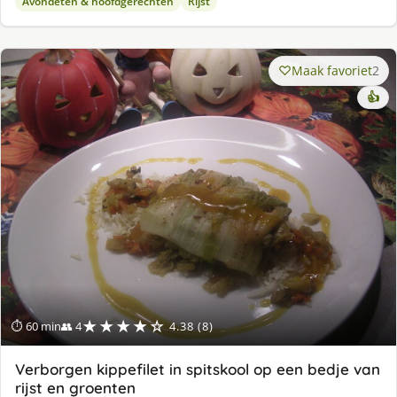
Avondeten & hoofdgerechten
Rijst
Maak favoriet
2
👍
★★★★☆
⏱ 60 min
👥 4
4.38 (8)
Verborgen kippefilet in spitskool op een bedje van
rijst en groenten