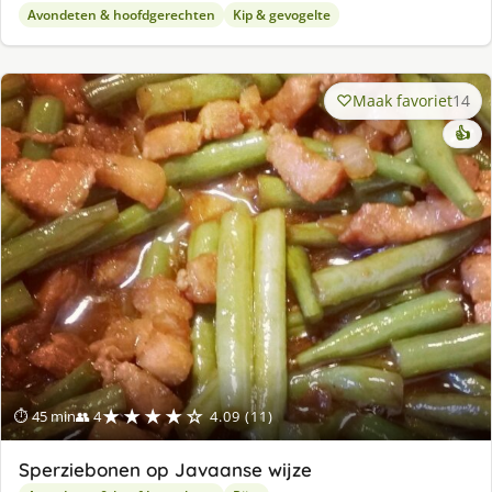
Avondeten & hoofdgerechten
Kip & gevogelte
Maak favoriet
14
👍
★★★★☆
⏱ 45 min
👥 4
4.09 (11)
Sperziebonen op Javaanse wijze