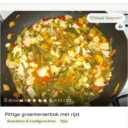
Maak favoriet
7
👍
★★★★☆
⏱ 40 min
👥 4
3.92 (12)
Pittige groenteroerbak met rijst
Avondeten & hoofdgerechten
Rijst