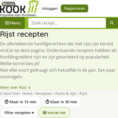
AI-kok
Inloggen
Registreren
Zoek een recept
Menu
Rijst recepten
De allerlekkerste hoofdgerechten die met rijst zijn bereid
vind je op deze pagina. Onderstaande recepten hebben als
hoofdingrediënt rijst en zijn gesorteerd op populariteit.
Welke korrel kies je?
Niet elke soort gedraagt zich hetzelfde in de pan. Een paar
vuistregels:
Meer over Rijst ↓
U bent hier:
Home
›
Recepten
›
Pasta & rijst
›
Rijst
⏱ Klaar in 15 min
⏱ Klaar in 30 min
Filter recepten
▾
🎲 Verras me