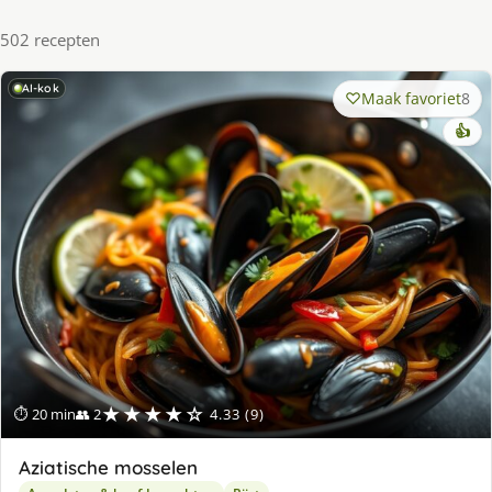
502 recepten
AI-kok
Maak favoriet
8
👍
★★★★☆
⏱ 20 min
👥 2
4.33 (9)
Aziatische mosselen