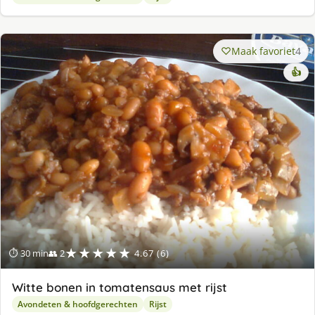
Maak favoriet
4
👍
★★★★★
⏱ 30 min
👥 2
4.67 (6)
Witte bonen in tomatensaus met rijst
Avondeten & hoofdgerechten
Rijst