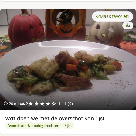
Maak favoriet
1
👍
★★★★☆
⏱ 20 min
👥 2
4.11 (9)
Wat doen we met de overschot van rijst…
Avondeten & hoofdgerechten
Rijst