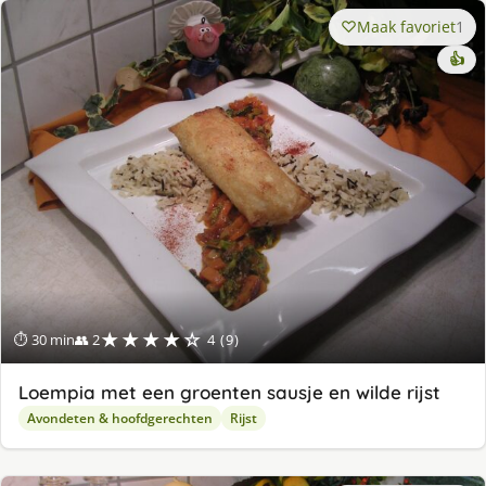
Maak favoriet
1
👍
★★★★☆
⏱ 30 min
👥 2
4 (9)
Loempia met een groenten sausje en wilde rijst
Avondeten & hoofdgerechten
Rijst