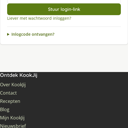
Stuur login-link
Liever met wachtwoord inloggen?
Inlogcode ontvangen?
Ontdek KookJij
Over KookJij
Contact
Recepten
Blog
Mijn KookJij
Nieuwsbrief