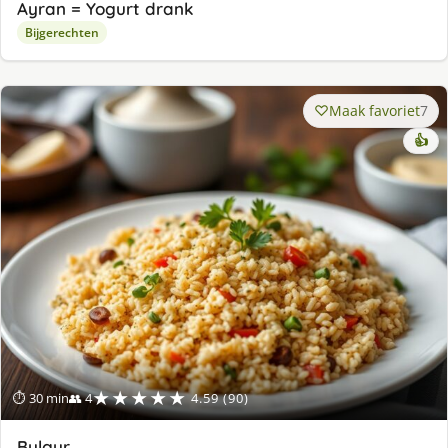
Ayran = Yogurt drank
Bijgerechten
Maak favoriet
7
👍
★★★★★
⏱ 30 min
👥 4
4.59 (90)
Bulgur