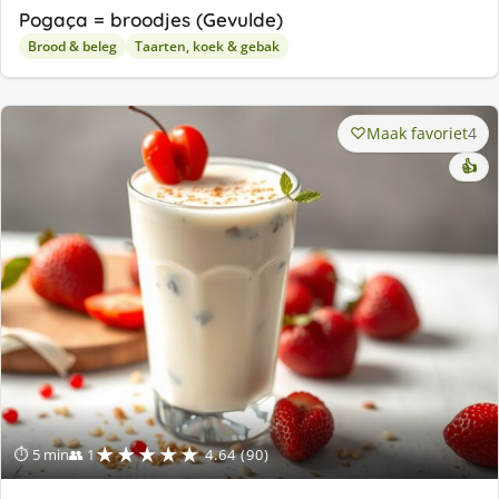
Pogaça = broodjes (Gevulde)
Brood & beleg
Taarten, koek & gebak
Maak favoriet
4
👍
★★★★★
⏱ 5 min
👥 1
4.64 (90)