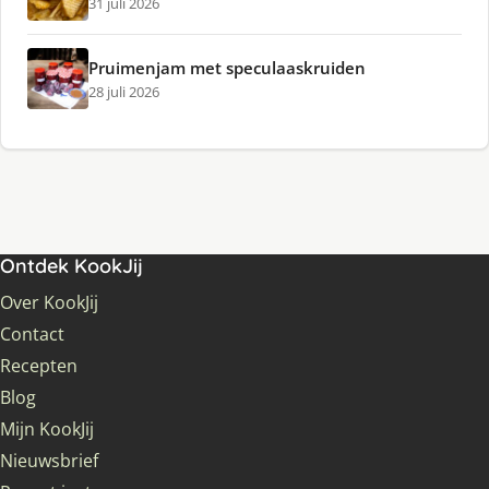
31 juli 2026
Pruimenjam met speculaaskruiden
28 juli 2026
Ontdek KookJij
Over KookJij
Contact
Recepten
Blog
Mijn KookJij
Nieuwsbrief