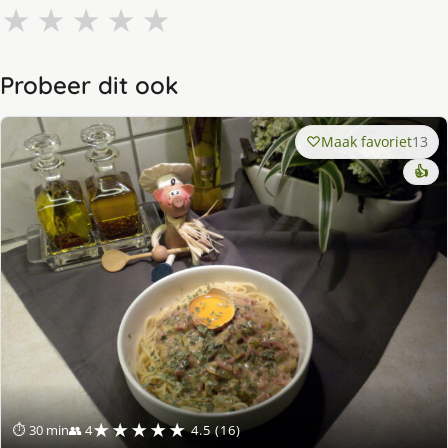
★
★
★
★
★
Probeer dit ook
Maak favoriet
13
👍
★★★★★
⏱ 30 min
👥 4
4.5 (16)