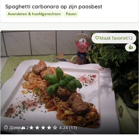
Spaghetti carbonara op zijn paasbest
Avondeten & hoofdgerechten
Pasen
Maak favoriet
12
👍
★★★★☆
⏱ 20 min
👥 2
4.24 (17)