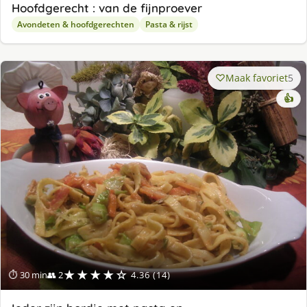
Hoofdgerecht : van de fijnproever
Avondeten & hoofdgerechten
Pasta & rijst
Maak favoriet
5
👍
★★★★☆
⏱ 30 min
👥 2
4.36 (14)