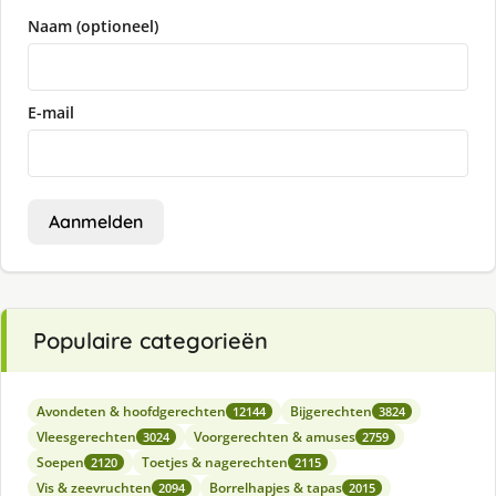
Naam (optioneel)
E-mail
Aanmelden
Populaire categorieën
Avondeten & hoofdgerechten
Bijgerechten
12144
3824
Vleesgerechten
Voorgerechten & amuses
3024
2759
Soepen
Toetjes & nagerechten
2120
2115
Vis & zeevruchten
Borrelhapjes & tapas
2094
2015