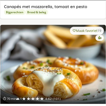
Canapés met mozzarella, tomaat en pesto
Bijgerechten
Brood & beleg
Maak favoriet
19
👍
★★★★★
⏱ 70 min
👥 1
4.62 (101)