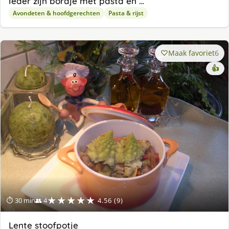
Ieder zijn bordje met pasta en …
Avondeten & hoofdgerechten
Pasta & rijst
Maak favoriet
6
👍
★★★★★
⏱ 30 min
👥 4
4.56 (9)
Lente stoofpotje