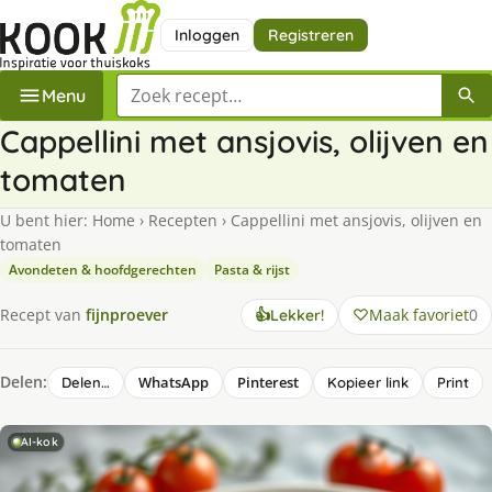
Inloggen
Registreren
Zoek een recept
Menu
Cappellini met ansjovis, olijven en
tomaten
U bent hier:
Home
›
Recepten
›
Cappellini met ansjovis, olijven en
tomaten
Avondeten & hoofdgerechten
Pasta & rijst
Maak favoriet
0
Recept van
fijnproever
👍
Lekker!
Delen:
WhatsApp
Pinterest
Delen…
Kopieer link
Print
AI-kok