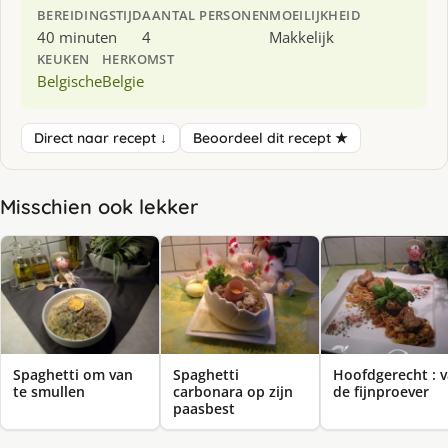
BEREIDINGSTIJD
AANTAL PERSONEN
MOEILIJKHEID
40 minuten
4
Makkelijk
KEUKEN
HERKOMST
Belgische
Belgie
Direct naar recept ↓
Beoordeel dit recept ★
Misschien ook lekker
Spaghetti om van
Spaghetti
Hoofdgerecht : 
te smullen
carbonara op zijn
de fijnproever
paasbest