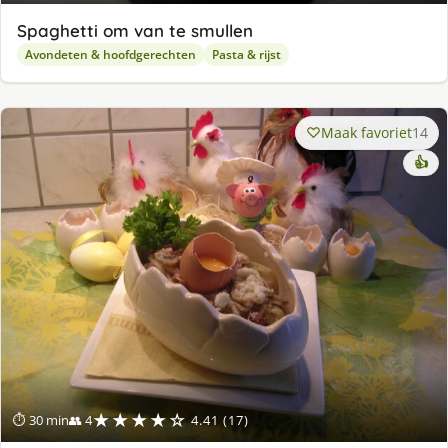
Spaghetti om van te smullen
Avondeten & hoofdgerechten
Pasta & rijst
Maak favoriet
14
👍
★★★★☆
⏱ 30 min
👥 4
4.41 (17)