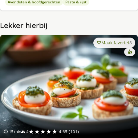
Avondeten & hoofdgerechten
Pasta & rijst
Lekker hierbij
Maak favoriet
8
👍
★★★★★
⏱ 15 min
👥 4
4.65 (101)