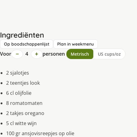
Ingrediënten
Op boodschappenlijst
Plan in weekmenu
−
+
Voor
4
personen
Metrisch
US cups/oz
2 sjalotjes
2 teentjes look
6 cl olijfolie
8 romatomaten
2 takjes oregano
5 cl witte wijn
100 gr ansjovisreepjes op olie