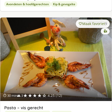
Avondeten & hoofdgerechten
Kip & gevogelte
Maak favoriet
9
👍
★★★★☆
⏱ 30 min
👥 3
4.25 (12)
Pasta – vis gerecht