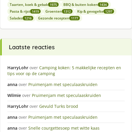
Taarten, koek & gebak
BBQ & buiten koken
1975
1434
Pasta & rijst
Groenten
Kip & gevogelte
1419
1312
1297
Salades
Gezonde recepten
1216
1177
Laatste reacties
HarryLohr
over
Camping koken: 5 makkelijke recepten en
tips voor op de camping
anna
over
Pruimenjam met speculaaskruiden
Wilmie
over
Pruimenjam met speculaaskruiden
HarryLohr
over
Gevuld Turks brood
anna
over
Pruimenjam met speculaaskruiden
anna
over
Snelle courgettesoep met witte kaas