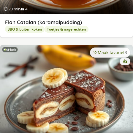
⏱ 70 min
👥 4
Flan Catalan (karamalpudding)
BBQ & buiten koken
Toetjes & nagerechten
AI-kok
Maak favoriet
3
👍