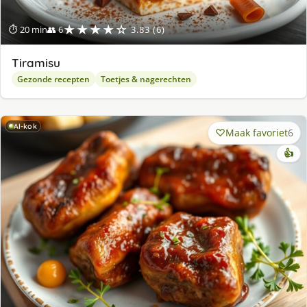
★★★★☆
⏱ 20 min
👥 6
3.83 (6)
Tiramisu
Gezonde recepten
Toetjes & nagerechten
AI-kok
Maak favoriet
6
👍