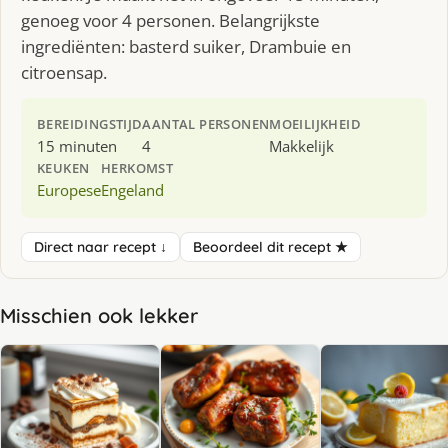
genoeg voor 4 personen. Belangrijkste
ingrediënten: basterd suiker, Drambuie en
citroensap.
BEREIDINGSTIJD
AANTAL PERSONEN
MOEILIJKHEID
15 minuten
4
Makkelijk
KEUKEN
HERKOMST
Europese
Engeland
Direct naar recept ↓
Beoordeel dit recept ★
Misschien ook lekker