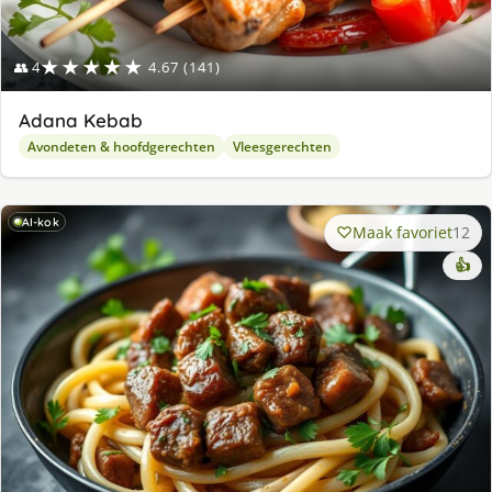
★★★★★
👥 4
4.67 (141)
Adana Kebab
Avondeten & hoofdgerechten
Vleesgerechten
AI-kok
Maak favoriet
12
👍