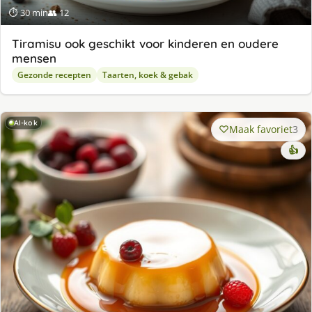
⏱ 30 min
👥 12
Tiramisu ook geschikt voor kinderen en oudere
mensen
Gezonde recepten
Taarten, koek & gebak
AI-kok
Maak favoriet
3
👍