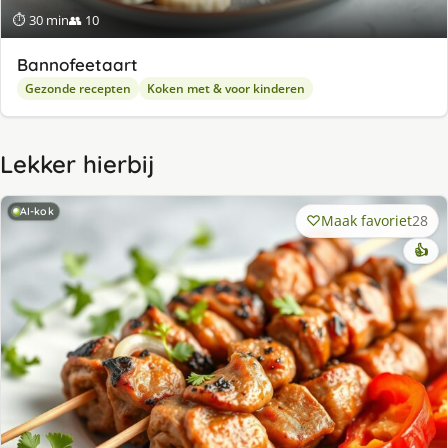
⏱ 30 min
👥 10
Bannofeetaart
Gezonde recepten
Koken met & voor kinderen
Lekker hierbij
AI-kok
Maak favoriet
28
👍