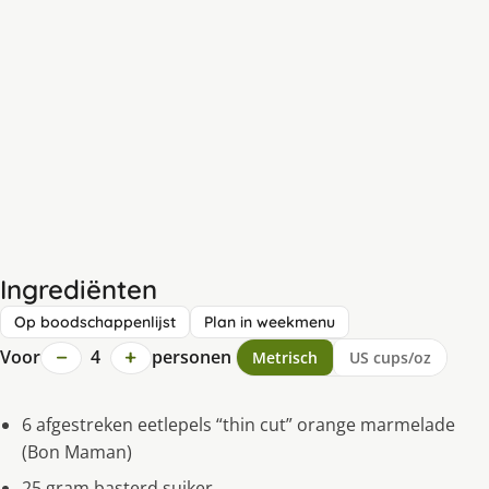
Ingrediënten
Op boodschappenlijst
Plan in weekmenu
−
+
Voor
4
personen
Metrisch
US cups/oz
6 afgestreken eetlepels “thin cut” orange marmelade
(Bon Maman)
25 gram basterd suiker