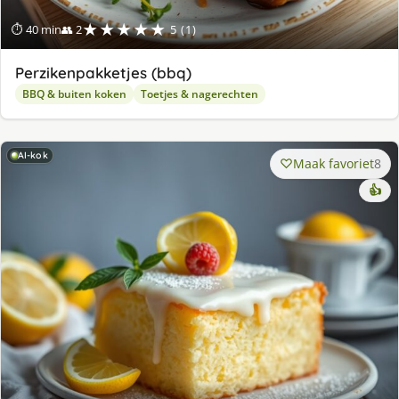
★★★★★
⏱ 40 min
👥 2
5 (1)
Perzikenpakketjes (bbq)
BBQ & buiten koken
Toetjes & nagerechten
AI-kok
Maak favoriet
8
👍