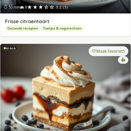
★★★☆☆
⏱ 50 min
👥 8
3.2 (5)
Frisse citroentaart
Gezonde recepten
Toetjes & nagerechten
AI-kok
Maak favoriet
5
👍