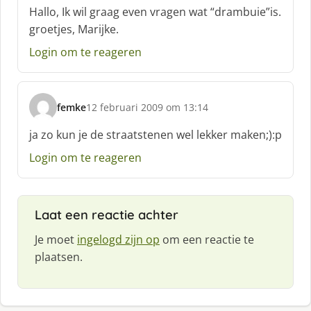
c
Hallo, Ik wil graag even vragen wat “drambuie”is.
h
groetjes, Marijke.
r
e
Login om te reageren
e
f
:
femke
12 februari 2009 om 13:14
s
c
ja zo kun je de straatstenen wel lekker maken;):p
h
Login om te reageren
r
e
e
f
Laat een reactie achter
:
Je moet
ingelogd zijn op
om een reactie te
plaatsen.