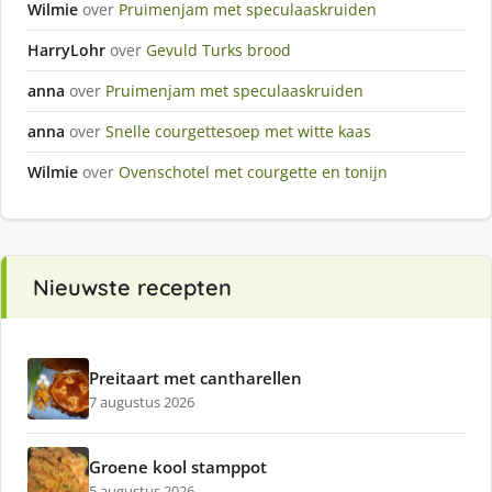
Wilmie
over
Pruimenjam met speculaaskruiden
HarryLohr
over
Gevuld Turks brood
anna
over
Pruimenjam met speculaaskruiden
anna
over
Snelle courgettesoep met witte kaas
Wilmie
over
Ovenschotel met courgette en tonijn
Nieuwste recepten
Preitaart met cantharellen
7 augustus 2026
Groene kool stamppot
5 augustus 2026