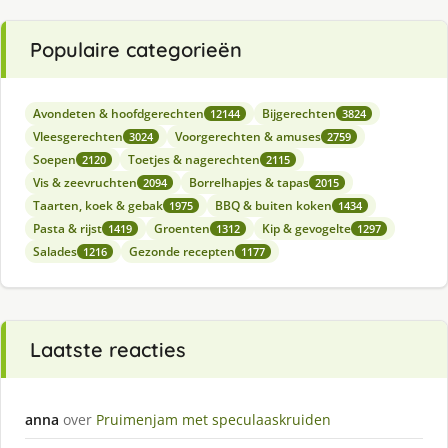
Populaire categorieën
Avondeten & hoofdgerechten
Bijgerechten
12144
3824
Vleesgerechten
Voorgerechten & amuses
3024
2759
Soepen
Toetjes & nagerechten
2120
2115
Vis & zeevruchten
Borrelhapjes & tapas
2094
2015
Taarten, koek & gebak
BBQ & buiten koken
1975
1434
Pasta & rijst
Groenten
Kip & gevogelte
1419
1312
1297
Salades
Gezonde recepten
1216
1177
Laatste reacties
anna
over
Pruimenjam met speculaaskruiden