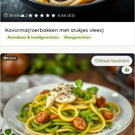
★★★★★
⏱ 30 min
👥 2
4.64 (83)
Kavurma(roerbakken met stukjes vlees)
Avondeten & hoofdgerechten
Vleesgerechten
AI-kok
Maak favoriet
4
👍