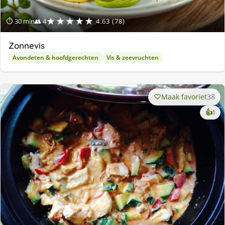
★★★★★
⏱ 30 min
👥 4
4.63 (78)
Zonnevis
Avondeten & hoofdgerechten
Vis & zeevruchten
Maak favoriet
38
ke
👍
1
lek
ge