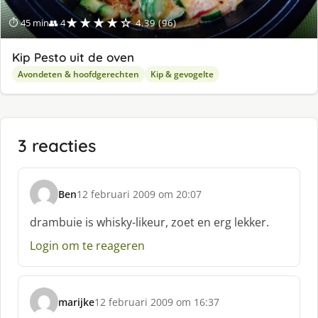
★★★★☆
⏱ 45 min
👥 4
4.39 (96)
Kip Pesto uit de oven
Avondeten & hoofdgerechten
Kip & gevogelte
3 reacties
Ben
12 februari 2009 om 20:07
s
c
drambuie is whisky-likeur, zoet en erg lekker.
h
Login om te reageren
r
e
e
f
marijke
12 februari 2009 om 16:37
:
s