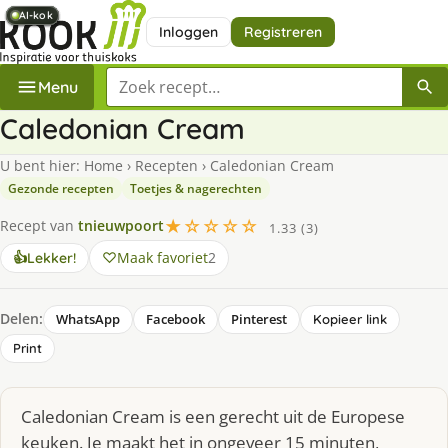
AI-kok
AI-kok
AI-kok
AI-kok
AI-kok
AI-kok
AI-kok
AI-kok
Inloggen
Registreren
Zoek een recept
Menu
Caledonian Cream
U bent hier:
Home
›
Recepten
›
Caledonian Cream
Gezonde recepten
Toetjes & nagerechten
★☆☆☆☆
Recept van
tnieuwpoort
1.33 (3)
Maak favoriet
2
👍
Lekker!
Delen:
WhatsApp
Facebook
Pinterest
Kopieer link
Print
Caledonian Cream is een gerecht uit de Europese
keuken. Je maakt het in ongeveer 15 minuten,